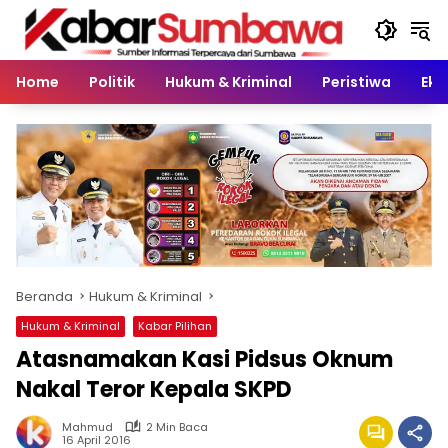
Langsung
ke
konten
Home
Politik
Hukum & Kriminal
Peristiwa
Eko
Beranda
Hukum & Kriminal
Hukum & Kriminal
Kabar Pilihan
Atasnamakan Kasi Pidsus Oknum
Nakal Teror Kepala SKPD
Mahmud
2 Min Baca
16 April 2016