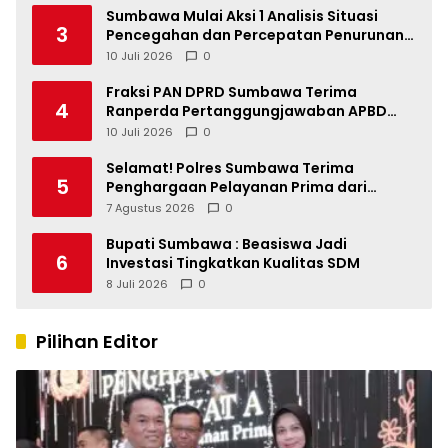
Sumbawa Mulai Aksi 1 Analisis Situasi
3
Pencegahan dan Percepatan Penurunan
Stunting Tahun 2026
10 Juli 2026
0
Fraksi PAN DPRD Sumbawa Terima
4
Ranperda Pertanggungjawaban APBD
2025, Soroti SILPA Rp201,68 Miliar dan
10 Juli 2026
0
Kinerja OPD
Selamat! Polres Sumbawa Terima
5
Penghargaan Pelayanan Prima dari
Kapolri
7 Agustus 2026
0
Bupati Sumbawa : Beasiswa Jadi
6
Investasi Tingkatkan Kualitas SDM
8 Juli 2026
0
Pilihan Editor