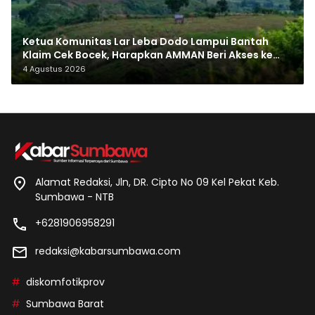
Ketua Komunitas Lar Leba Dodo Lampui Bantah
Klaim Cek Bocek, Harapkan AMMAN Beri Akses ke
Makam Leluhur
4 Agustus 2026
Alamat Redaksi, Jln, DR. Cipto No 09 Kel Pekat Keb.
Sumbawa - NTB
+6281906958291
redaksi@kabarsumbawa.com
diskomfotikprov
Sumbawa Barat