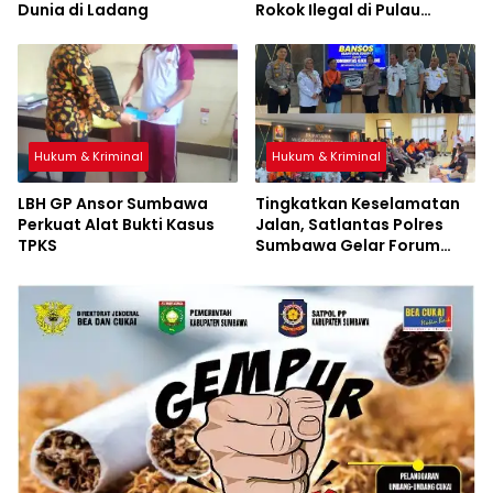
Dunia di Ladang
Rokok Ilegal di Pulau
Sumbawa
Hukum & Kriminal
Hukum & Kriminal
LBH GP Ansor Sumbawa
Tingkatkan Keselamatan
Perkuat Alat Bukti Kasus
Jalan, Satlantas Polres
TPKS
Sumbawa Gelar Forum
LLAJ, Pelatihan PPGD, dan
Bagikan Bansos