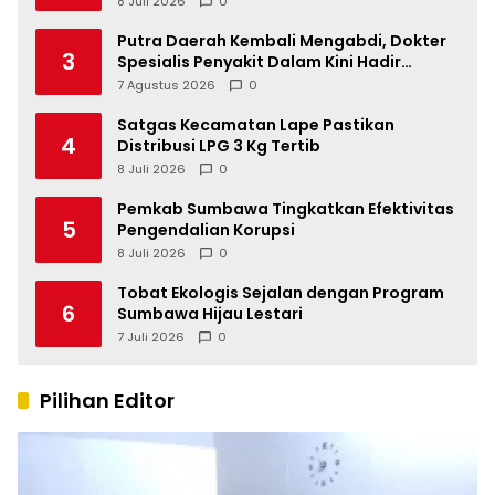
8 Juli 2026
0
Putra Daerah Kembali Mengabdi, Dokter
3
Spesialis Penyakit Dalam Kini Hadir
Melayani Masyarakat Sumbawa
7 Agustus 2026
0
Satgas Kecamatan Lape Pastikan
4
Distribusi LPG 3 Kg Tertib
8 Juli 2026
0
Pemkab Sumbawa Tingkatkan Efektivitas
5
Pengendalian Korupsi
8 Juli 2026
0
Tobat Ekologis Sejalan dengan Program
6
Sumbawa Hijau Lestari
7 Juli 2026
0
Pilihan Editor