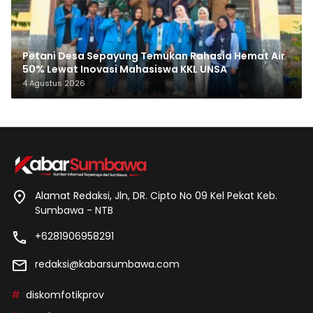
Petani Desa Sepayung Temukan Rahasia Hemat Air
50% Lewat Inovasi Mahasiswa KKL UNSA
4 Agustus 2026
Alamat Redaksi, Jln, DR. Cipto No 09 Kel Pekat Keb.
Sumbawa - NTB
+6281906958291
redaksi@kabarsumbawa.com
diskomfotikprov