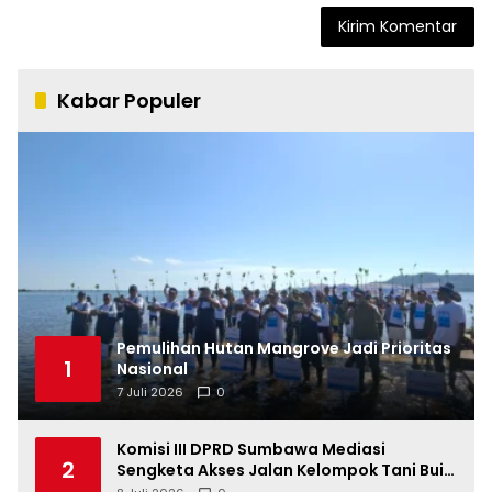
Kabar Populer
Pemulihan Hutan Mangrove Jadi Prioritas
1
Nasional
7 Juli 2026
0
Komisi III DPRD Sumbawa Mediasi
2
Sengketa Akses Jalan Kelompok Tani Buin
Dua