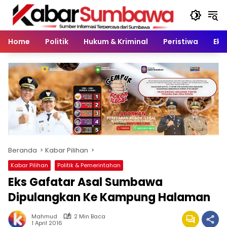
Langsung
ke
konten
Home
Politik
Hukum & Kriminal
Peristiwa
Eko
Beranda
Kabar Pilihan
Kabar Pilihan
Politik & Pemerintahan
Eks Gafatar Asal Sumbawa
Dipulangkan Ke Kampung Halaman
Mahmud
2 Min Baca
1 April 2016