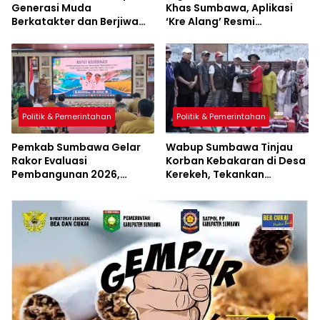
Generasi Muda
Khas Sumbawa, Aplikasi
Berkatakter dan Berjiwa
‘Kre Alang’ Resmi
Pacasila
Diluncurkan
Politik & Pemerintahan
Politik & Pemerintahan
Pemkab Sumbawa Gelar
Wabup Sumbawa Tinjau
Rakor Evaluasi
Korban Kebakaran di Desa
Pembangunan 2026,
Kerekeh, Tekankan
Empat Inovasi Proyek
Langkah Preventif
Perubahan Resmi
Diluncurkan