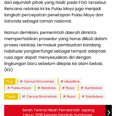
dari sejumlah pihak yang hadir pada FGD tersebut.
Rencana relokasi ini ke Pulau Moyo juga menjadi
langkah percepatan penetapan Pulau Moyo dan
Satonda sebagai taman nasional.
Namun demikian, pemerintah daerah diminta
memperhatikan prosedur yang harus diikuti dalam
proses relokasi, termasuk pembuatan kandang
habituasi yangberfungsi sebagai tempat adaptasi
rusa agar dapat menyesuaikan diri dengan
lingkungan baru sebelum dilepas ke alam bebas.
(KS)
Tag:
Cervus timorensis
Headline
Pulau moyo
Relokasi
Rusa
Sumbawa
Topik:
Cervus timorensis
Rusa
Sumbawa
Serah Terima Hibah Pemerintah Jepang
Tahun 2018 kepada Pemkab Sumbawa