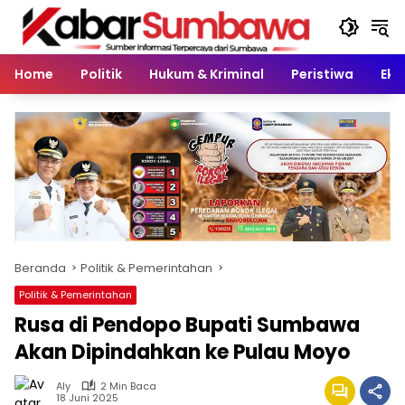
Langsung
ke
konten
Home
Politik
Hukum & Kriminal
Peristiwa
Eko
Beranda
Politik & Pemerintahan
Politik & Pemerintahan
Rusa di Pendopo Bupati Sumbawa
Akan Dipindahkan ke Pulau Moyo
Aly
2 Min Baca
18 Juni 2025