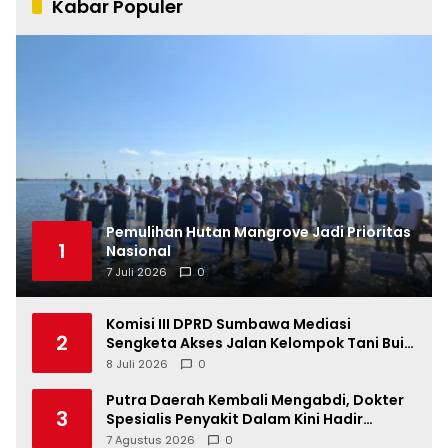
Kabar Populer
Pemulihan Hutan Mangrove Jadi Prioritas
1
Nasional
7 Juli 2026
0
Komisi III DPRD Sumbawa Mediasi
2
Sengketa Akses Jalan Kelompok Tani Buin
Dua
8 Juli 2026
0
Putra Daerah Kembali Mengabdi, Dokter
3
Spesialis Penyakit Dalam Kini Hadir
Melayani Masyarakat Sumbawa
7 Agustus 2026
0