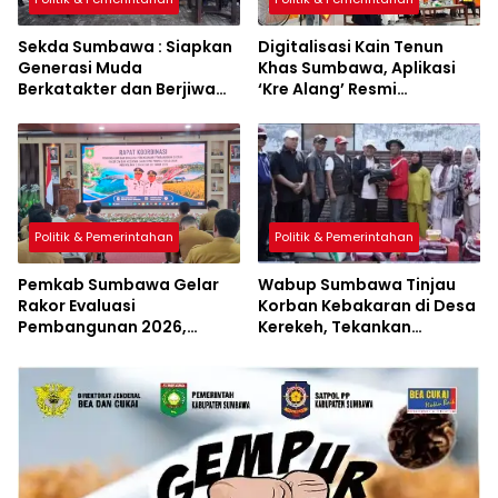
Sekda Sumbawa : Siapkan
Digitalisasi Kain Tenun
Generasi Muda
Khas Sumbawa, Aplikasi
Berkatakter dan Berjiwa
‘Kre Alang’ Resmi
Pacasila
Diluncurkan
Politik & Pemerintahan
Politik & Pemerintahan
Pemkab Sumbawa Gelar
Wabup Sumbawa Tinjau
Rakor Evaluasi
Korban Kebakaran di Desa
Pembangunan 2026,
Kerekeh, Tekankan
Empat Inovasi Proyek
Langkah Preventif
Perubahan Resmi
Diluncurkan