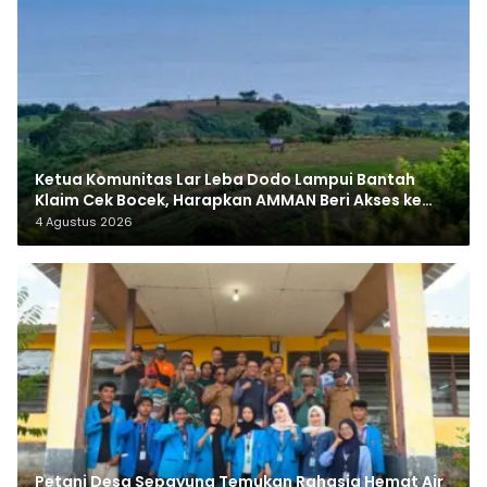
Ketua Komunitas Lar Leba Dodo Lampui Bantah
Klaim Cek Bocek, Harapkan AMMAN Beri Akses ke
Makam Leluhur
4 Agustus 2026
Petani Desa Sepayung Temukan Rahasia Hemat Air