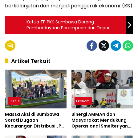
berkelanjutan dan menjadi penggerak ekonomi. (KS)
Ketua TP PKK Sumbawa Dorong
Pemberdayaan Perempuan dari Dapur
Artikel Terkait
Bisnis
Ekonomi
Massa Aksi di Sumbawa
Sinergi AMMAN dan
Soroti Dugaan
Masyarakat Mendukung
Kecurangan Distribusi LPG
Operasional Smelter yang
3 Kg Hingga Pangkalan
Aman dan Berkelanjutan
Fiktif