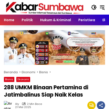
Langsung
ke
konten
Home
Politik
Hukum & Kriminal
Peristiwa
Eko
Beranda
Ekonomi
Bisnis
Bisnis
Ekonomi
288 UMKM Binaan Pertamina di
Jatimbalinus Siap Naik Kelas
Aly
2 Min Baca
21 Mei 2025