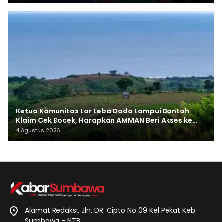
Ketua Komunitas Lar Leba Dodo Lampui Bantah
Klaim Cek Bocek, Harapkan AMMAN Beri Akses ke
Makam Leluhur
4 Agustus 2026
Alamat Redaksi, Jln, DR. Cipto No 09 Kel Pekat Keb.
Sumbawa - NTB