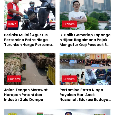
Bisnis
Ekonomi
Berlaku Mulai 1 Agustus,
Di Balik Gemerlap Lapanga
Pertamina Patra Niaga
n Hijau: Bagaimana Pajak
Turunkan Harga Pertamax
Mengatur Gaji Pesepak Bol
Series
a di Indonesia?
Ekonomi
Ekonomi
Jalan Tengah Merawat
Pertamina Patra Niaga
Harapan Petani dan
Rayakan Hari Anak
Industri Gula Dompu
Nasional : Edukasi Budaya
dan Aksi Pelestarian
Lingkungan