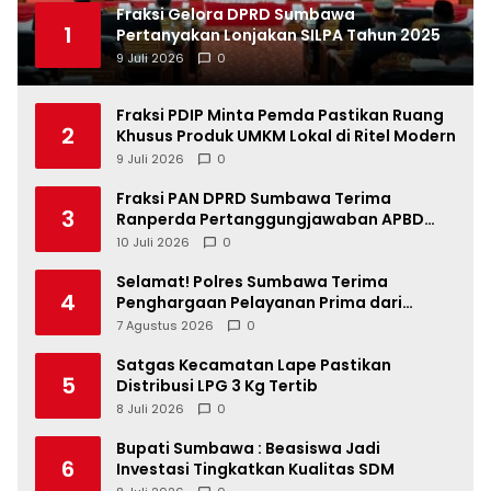
Fraksi Gelora DPRD Sumbawa
1
Pertanyakan Lonjakan SILPA Tahun 2025
9 Juli 2026
0
Fraksi PDIP Minta Pemda Pastikan Ruang
2
Khusus Produk UMKM Lokal di Ritel Modern
9 Juli 2026
0
Fraksi PAN DPRD Sumbawa Terima
3
Ranperda Pertanggungjawaban APBD
2025, Soroti SILPA Rp201,68 Miliar dan
10 Juli 2026
0
Kinerja OPD
Selamat! Polres Sumbawa Terima
4
Penghargaan Pelayanan Prima dari
Kapolri
7 Agustus 2026
0
Satgas Kecamatan Lape Pastikan
5
Distribusi LPG 3 Kg Tertib
8 Juli 2026
0
Bupati Sumbawa : Beasiswa Jadi
6
Investasi Tingkatkan Kualitas SDM