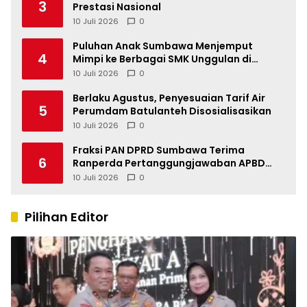
3
Prestasi Nasional
10 Juli 2026
0
Puluhan Anak Sumbawa Menjemput
4
Mimpi ke Berbagai SMK Unggulan di
Indonesia
10 Juli 2026
0
Berlaku Agustus, Penyesuaian Tarif Air
5
Perumdam Batulanteh Disosialisasikan
10 Juli 2026
0
Fraksi PAN DPRD Sumbawa Terima
6
Ranperda Pertanggungjawaban APBD
2025, Soroti SILPA Rp201,68 Miliar dan
10 Juli 2026
0
Kinerja OPD
Pilihan Editor