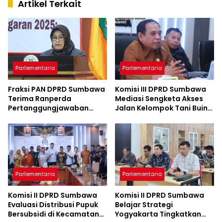
Artikel Terkait
Parlementaria
Parlementaria
Fraksi PAN DPRD Sumbawa
Komisi III DPRD Sumbawa
Terima Ranperda
Mediasi Sengketa Akses
Pertanggungjawaban
Jalan Kelompok Tani Buin
APBD 2025, Soroti SILPA
Dua
Rp201,68 Miliar dan Kinerja
OPD
Parlementaria
Parlementaria
Komisi II DPRD Sumbawa
Komisi II DPRD Sumbawa
Evaluasi Distribusi Pupuk
Belajar Strategi
Bersubsidi di Kecamatan
Yogyakarta Tingkatkan