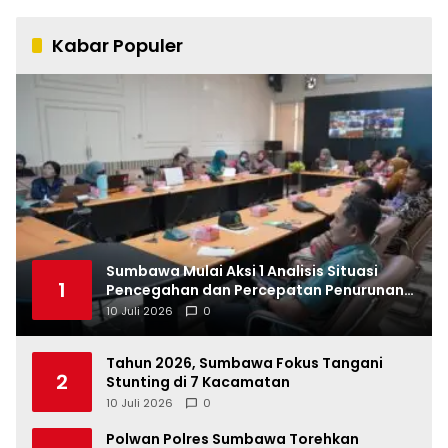
Kabar Populer
Sumbawa Mulai Aksi 1 Analisis Situasi
1
Pencegahan dan Percepatan Penurunan
Stunting Tahun 2026
10 Juli 2026
0
Tahun 2026, Sumbawa Fokus Tangani
2
Stunting di 7 Kacamatan
10 Juli 2026
0
Polwan Polres Sumbawa Torehkan