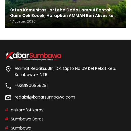
Ketua Komunitas Lar Leba Dodo Lampui Bantah
Klaim Cek Bocek, Harapkan AMMAN Beri Akses ke
Makam Leluhur
4 Agustus 2026
Alamat Redaksi, Jln, DR. Cipto No 09 Kel Pekat Keb.
Sumbawa - NTB
+6281906958291
redaksi@kabarsumbawa.com
diskomfotikprov
Sumbawa Barat
Sumbawa