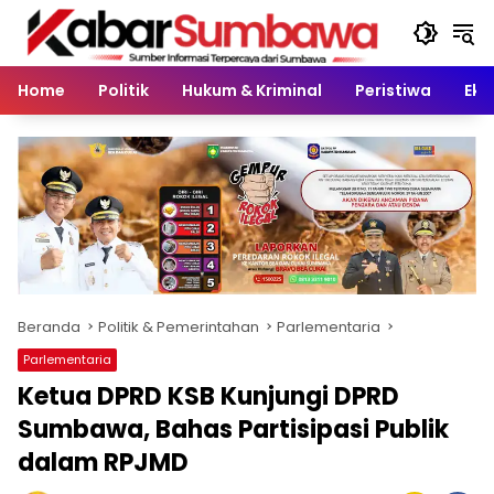
Langsung
ke
konten
Home
Politik
Hukum & Kriminal
Peristiwa
Eko
Beranda
Politik & Pemerintahan
Parlementaria
Parlementaria
Ketua DPRD KSB Kunjungi DPRD
Sumbawa, Bahas Partisipasi Publik
dalam RPJMD