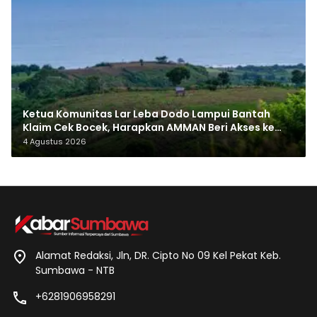
Ketua Komunitas Lar Leba Dodo Lampui Bantah
Klaim Cek Bocek, Harapkan AMMAN Beri Akses ke
Makam Leluhur
4 Agustus 2026
Alamat Redaksi, Jln, DR. Cipto No 09 Kel Pekat Keb.
Sumbawa - NTB
+6281906958291