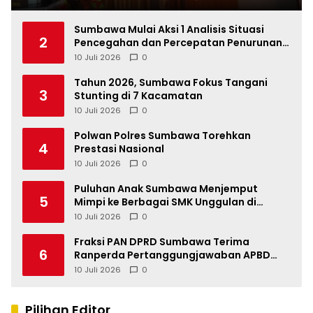
Sumbawa Mulai Aksi 1 Analisis Situasi
2
Pencegahan dan Percepatan Penurunan
Stunting Tahun 2026
10 Juli 2026
0
Tahun 2026, Sumbawa Fokus Tangani
3
Stunting di 7 Kacamatan
10 Juli 2026
0
Polwan Polres Sumbawa Torehkan
4
Prestasi Nasional
10 Juli 2026
0
Puluhan Anak Sumbawa Menjemput
5
Mimpi ke Berbagai SMK Unggulan di
Indonesia
10 Juli 2026
0
Fraksi PAN DPRD Sumbawa Terima
6
Ranperda Pertanggungjawaban APBD
2025, Soroti SILPA Rp201,68 Miliar dan
10 Juli 2026
0
Kinerja OPD
Pilihan Editor