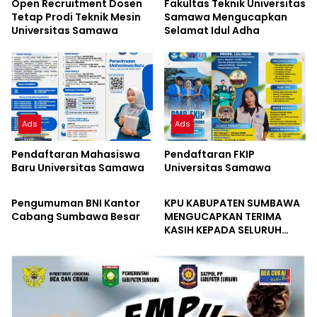
Open Recruitment Dosen
Fakultas Teknik Universitas
Tetap Prodi Teknik Mesin
Samawa Mengucapkan
Universitas Samawa
Selamat Idul Adha
Ads
Ads
Pendaftaran Mahasiswa
Pendaftaran FKIP
Baru Universitas Samawa
Universitas Samawa
Ads
Ads
Pengumuman BNI Kantor
KPU KABUPATEN SUMBAWA
Cabang Sumbawa Besar
MENGUCAPKAN TERIMA
KASIH KEPADA SELURUH
MASYARAKAT ATAS
PARTISIPASINYA
MENYUKSESKAN PEMILIHAN
BUPATI DAN WAKIL BUPATI
SUMBAWA TAHUN 2024