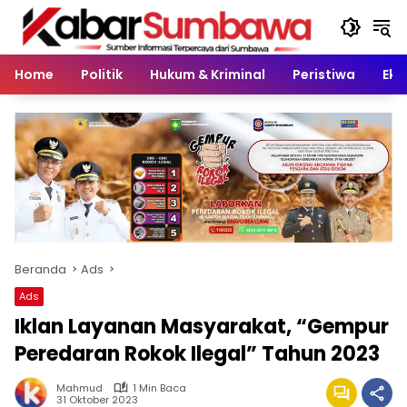
Langsung
ke
konten
Home
Politik
Hukum & Kriminal
Peristiwa
Eko
Beranda
Ads
Ads
Iklan Layanan Masyarakat, “Gempur
Peredaran Rokok Ilegal” Tahun 2023
Mahmud
1 Min Baca
31 Oktober 2023