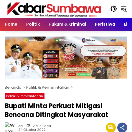
Langsung
ke
konten
Home
Politik
Hukum & Kriminal
Peristiwa
Eko
Beranda
Politik & Pemerintahan
Politik & Pemerintahan
Bupati Minta Perkuat Mitigasi
Bencana Ditingkat Masyarakat
Aly
2 Min Baca
24 Oktober 2022