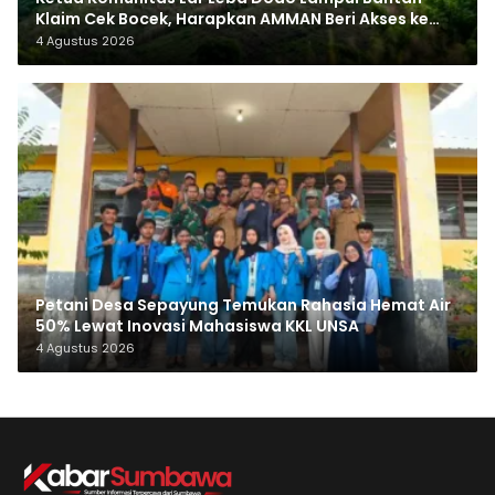
Klaim Cek Bocek, Harapkan AMMAN Beri Akses ke
Makam Leluhur
4 Agustus 2026
Petani Desa Sepayung Temukan Rahasia Hemat Air
50% Lewat Inovasi Mahasiswa KKL UNSA
4 Agustus 2026