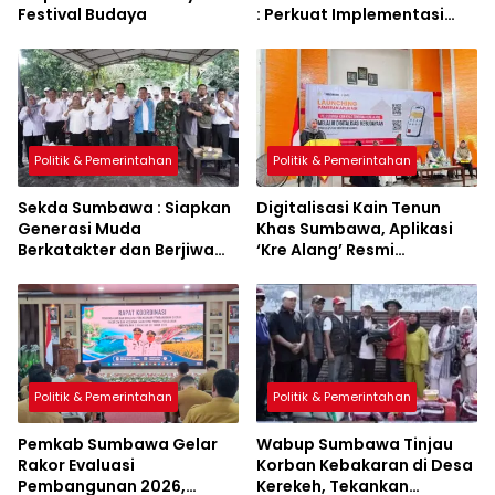
Festival Budaya
: Perkuat Implementasi
Sumbawa Hijau Lestari
Politik & Pemerintahan
Politik & Pemerintahan
Sekda Sumbawa : Siapkan
Digitalisasi Kain Tenun
Generasi Muda
Khas Sumbawa, Aplikasi
Berkatakter dan Berjiwa
‘Kre Alang’ Resmi
Pacasila
Diluncurkan
Politik & Pemerintahan
Politik & Pemerintahan
Pemkab Sumbawa Gelar
Wabup Sumbawa Tinjau
Rakor Evaluasi
Korban Kebakaran di Desa
Pembangunan 2026,
Kerekeh, Tekankan