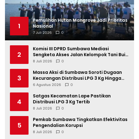
Pemulihan Hutan Mangrove Jadi Prioritas
1
Nasional
7 Juli 2026
0
Komisi III DPRD Sumbawa Mediasi
2
Sengketa Akses Jalan Kelompok Tani Buin
Dua
8 Juli 2026
0
Massa Aksi di Sumbawa Soroti Dugaan
3
Kecurangan Distribusi LPG 3 Kg Hingga
Pangkalan Fiktif
6 Agustus 2026
0
Satgas Kecamatan Lape Pastikan
4
Distribusi LPG 3 Kg Tertib
8 Juli 2026
0
Pemkab Sumbawa Tingkatkan Efektivitas
5
Pengendalian Korupsi
8 Juli 2026
0