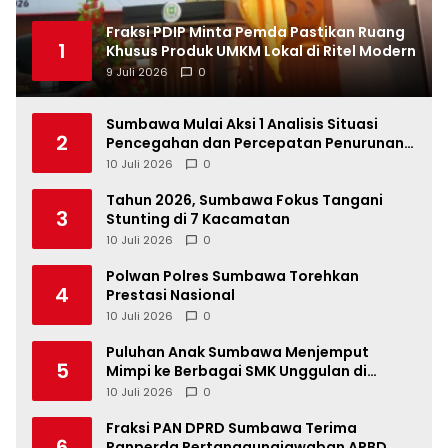
Fraksi PDIP Minta Pemda Pastikan Ruang
1
Khusus Produk UMKM Lokal di Ritel Modern
9 Juli 2026
0
Sumbawa Mulai Aksi 1 Analisis Situasi
2
Pencegahan dan Percepatan Penurunan
Stunting Tahun 2026
10 Juli 2026
0
Tahun 2026, Sumbawa Fokus Tangani
3
Stunting di 7 Kacamatan
10 Juli 2026
0
Polwan Polres Sumbawa Torehkan
4
Prestasi Nasional
10 Juli 2026
0
Puluhan Anak Sumbawa Menjemput
5
Mimpi ke Berbagai SMK Unggulan di
Indonesia
10 Juli 2026
0
Fraksi PAN DPRD Sumbawa Terima
6
Ranperda Pertanggungjawaban APBD