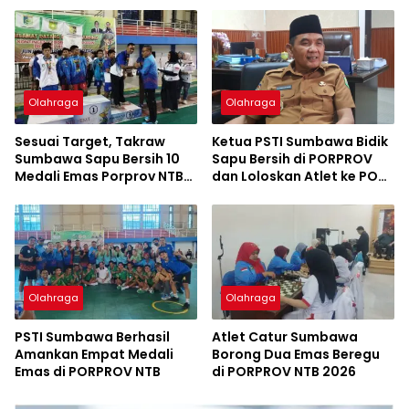
Olahraga
Olahraga
Sesuai Target, Takraw
Ketua PSTI Sumbawa Bidik
Sumbawa Sapu Bersih 10
Sapu Bersih di PORPROV
Medali Emas Porprov NTB
dan Loloskan Atlet ke PON
2026
2028
Olahraga
Olahraga
PSTI Sumbawa Berhasil
Atlet Catur Sumbawa
Amankan Empat Medali
Borong Dua Emas Beregu
Emas di PORPROV NTB
di PORPROV NTB 2026