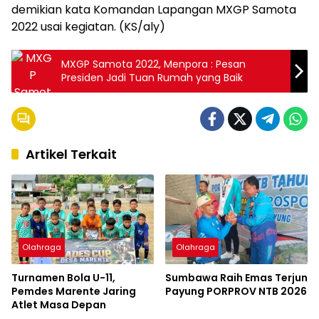
demikian kata Komandan Lapangan MXGP Samota
2022 usai kegiatan. (KS/aly)
MXGP Samota 2022, Menpora : Pesan
Presiden Jadi Tuan Rumah yang Baik
Artikel Terkait
Olahraga
Olahraga
Turnamen Bola U-11,
Sumbawa Raih Emas Terjun
Pemdes Marente Jaring
Payung PORPROV NTB 2026
Atlet Masa Depan