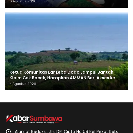
6 Agustus 2026
Ketua Komunitas Lar Leba Dodo Lampui Bantah
Klaim Cek Bocek, Harapkan AMMAN Beri Akses ke
Makam Leluhur
4 Agustus 2026
Alamat Redaksi, Jln, DR. Cipto No 09 Kel Pekat Keb.