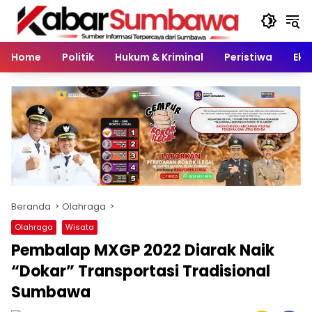
Langsung
ke
konten
Home
Politik
Hukum & Kriminal
Peristiwa
Eko
Beranda
Olahraga
Olahraga
Wisata
Pembalap MXGP 2022 Diarak Naik
“Dokar” Transportasi Tradisional
Sumbawa