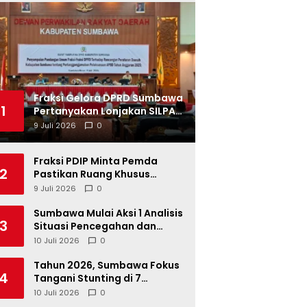
Fraksi Gelora DPRD Sumbawa
1
Pertanyakan Lonjakan SILPA
Tahun 2025
9 Juli 2026
0
Fraksi PDIP Minta Pemda
2
Pastikan Ruang Khusus
Produk UMKM Lokal di Ritel
9 Juli 2026
0
Modern
Sumbawa Mulai Aksi 1 Analisis
3
Situasi Pencegahan dan
Percepatan Penurunan
10 Juli 2026
0
Stunting Tahun 2026
Tahun 2026, Sumbawa Fokus
4
Tangani Stunting di 7
Kacamatan
10 Juli 2026
0