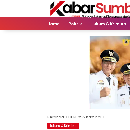
Langsung
ke
konten
Home
Politik
Hukum & Kriminal
Beranda
Hukum & Kriminal
Hukum & Kriminal