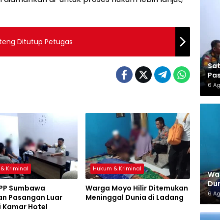
teng Ditutup Petugas
Sa
Pas
6 A
& Kriminal
Hukum & Kriminal
War
Dun
 PP Sumbawa
Warga Moyo Hilir Ditemukan
6 A
n Pasangan Luar
Meninggal Dunia di Ladang
i Kamar Hotel