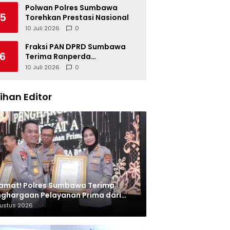
Polwan Polres Sumbawa
5
Torehkan Prestasi Nasional
10 Juli 2026
0
Fraksi PAN DPRD Sumbawa
6
Terima Ranperda
Pertanggungjawaban APBD
10 Juli 2026
0
2025, Soroti SILPA Rp201,68
Miliar dan Kinerja OPD
lihan Editor
amat! Polres Sumbawa Terima
ghargaan Pelayanan Prima dari
olri
gustus 2026