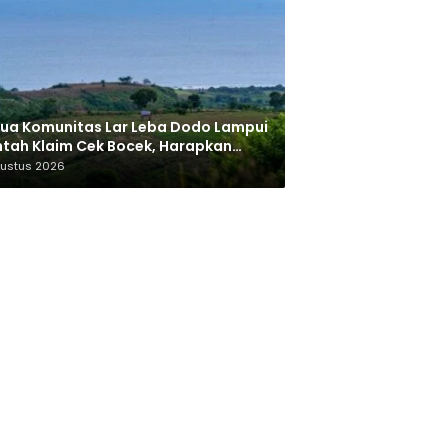
ua Komunitas Lar Leba Dodo Lampui
tah Klaim Cek Bocek, Harapkan
AN Beri Akses ke Makam Leluhur
gustus 2026