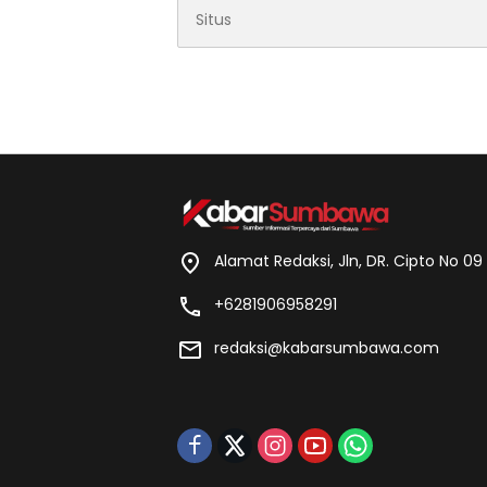
Alamat Redaksi, Jln, DR. Cipto No 0
+6281906958291
redaksi@kabarsumbawa.com