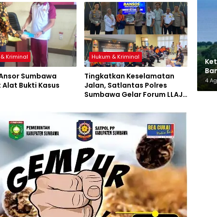
& Kriminal
Hukum & Kriminal
Ket
Ban
 Ansor Sumbawa
Tingkatkan Keselamatan
AMM
4 A
 Alat Bukti Kasus
Jalan, Satlantas Polres
Sumbawa Gelar Forum LLAJ,
Pelatihan PPGD, dan
Bagikan Bansos