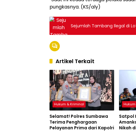
pungkasnya. (KS/aly)
Sejumlah Tambang Ilegal di Lo
Artikel Terkait
Hukum & Kriminal
Hukum 
Selamat! Polres Sumbawa
Satpol
Terima Penghargaan
Amanka
Pelayanan Prima dari Kapolri
Nikah d