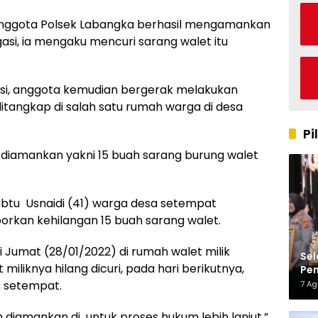
 anggota Polsek Labangka berhasil mengamankan
asi, ia mengaku mencuri sarang walet itu
si, anggota kemudian bergerak melakukan
ditangkap di salah satu rumah warga di desa
Pi
 diamankan yakni 15 buah sarang burung walet
Sabtu Usnaidi (41) warga desa setempat
rkan kehilangan 15 buah sarang walet.
i Jumat (28/01/2022) di rumah walet milik
Sel
miliknya hilang dicuri, pada hari berikutnya,
Pen
Kap
 setempat.
7 A
h diamankan di untuk proses hukum lebih lanjut,”