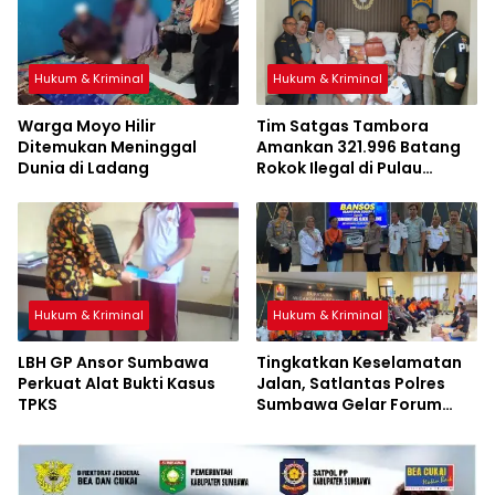
Hukum & Kriminal
Hukum & Kriminal
Warga Moyo Hilir
Tim Satgas Tambora
Ditemukan Meninggal
Amankan 321.996 Batang
Dunia di Ladang
Rokok Ilegal di Pulau
Sumbawa
Hukum & Kriminal
Hukum & Kriminal
LBH GP Ansor Sumbawa
Tingkatkan Keselamatan
Perkuat Alat Bukti Kasus
Jalan, Satlantas Polres
TPKS
Sumbawa Gelar Forum
LLAJ, Pelatihan PPGD, dan
Bagikan Bansos