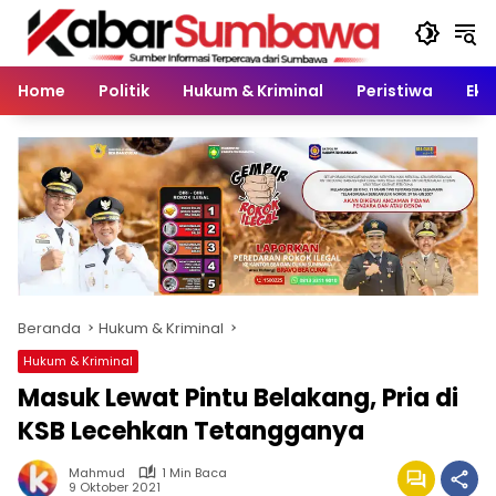
Langsung
ke
konten
Home
Politik
Hukum & Kriminal
Peristiwa
Eko
Beranda
Hukum & Kriminal
Hukum & Kriminal
Masuk Lewat Pintu Belakang, Pria di
KSB Lecehkan Tetangganya
Mahmud
1 Min Baca
9 Oktober 2021