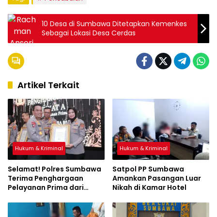
10 Desa di Sumbawa Ditetapkan Kemenkes
Sebagai Lokasi Desa Cerdas
Artikel Terkait
Hukum & Kriminal
Hukum & Kriminal
Selamat! Polres Sumbawa
Satpol PP Sumbawa
Terima Penghargaan
Amankan Pasangan Luar
Pelayanan Prima dari
Nikah di Kamar Hotel
Kapolri