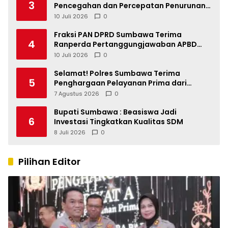
3
Pencegahan dan Percepatan Penurunan
Stunting Tahun 2026
10 Juli 2026
0
Fraksi PAN DPRD Sumbawa Terima
4
Ranperda Pertanggungjawaban APBD
2025, Soroti SILPA Rp201,68 Miliar dan
10 Juli 2026
0
Kinerja OPD
Selamat! Polres Sumbawa Terima
5
Penghargaan Pelayanan Prima dari
Kapolri
7 Agustus 2026
0
Bupati Sumbawa : Beasiswa Jadi
6
Investasi Tingkatkan Kualitas SDM
8 Juli 2026
0
Pilihan Editor