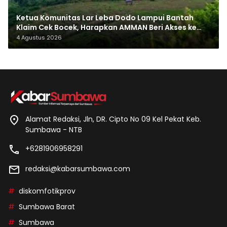
Ketua Komunitas Lar Leba Dodo Lampui Bantah
Klaim Cek Bocek, Harapkan AMMAN Beri Akses ke
Makam Leluhur
4 Agustus 2026
Alamat Redaksi, Jln, DR. Cipto No 09 Kel Pekat Keb.
Sumbawa - NTB
+6281906958291
redaksi@kabarsumbawa.com
diskomfotikprov
Sumbawa Barat
Sumbawa