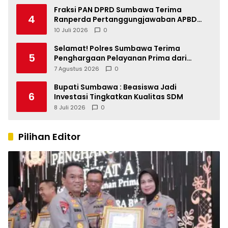
Fraksi PAN DPRD Sumbawa Terima
4
Ranperda Pertanggungjawaban APBD
2025, Soroti SILPA Rp201,68 Miliar dan
10 Juli 2026
0
Kinerja OPD
Selamat! Polres Sumbawa Terima
5
Penghargaan Pelayanan Prima dari
Kapolri
7 Agustus 2026
0
Bupati Sumbawa : Beasiswa Jadi
6
Investasi Tingkatkan Kualitas SDM
8 Juli 2026
0
Pilihan Editor