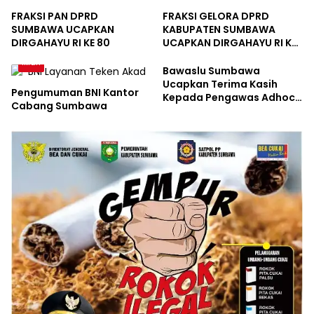
Sumbawa
FRAKSI PAN DPRD
FRAKSI GELORA DPRD
SUMBAWA UCAPKAN
KABUPATEN SUMBAWA
DIRGAHAYU RI KE 80
UCAPKAN DIRGAHAYU RI KE
80
Iklan
Bawaslu Sumbawa
Ucapkan Terima Kasih
Pengumuman BNI Kantor
Kepada Pengawas Adhoc,
Cabang Sumbawa
Panwascam dan Jajaran
Sekretariat Atas
Suksesnya Pemilu Serentak
2024