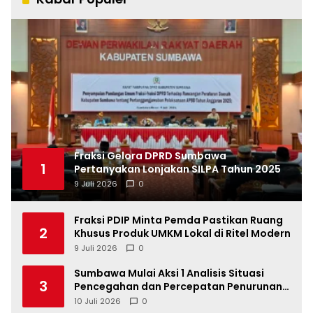
Fraksi Gelora DPRD Sumbawa
1
Pertanyakan Lonjakan SILPA Tahun 2025
9 Juli 2026
0
Fraksi PDIP Minta Pemda Pastikan Ruang
2
Khusus Produk UMKM Lokal di Ritel Modern
9 Juli 2026
0
Sumbawa Mulai Aksi 1 Analisis Situasi
3
Pencegahan dan Percepatan Penurunan
Stunting Tahun 2026
10 Juli 2026
0