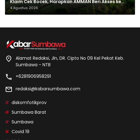
Klaim Cek Bocek, Harapkan AMMAN Beri Akses ke
Makam Leluhur
4 Agustus 2026
Alamat Redaksi, Jln, DR. Cipto No 09 Kel Pekat Keb.
Sumbawa - NTB
+6281906958291
redaksi@kabarsumbawa.com
diskomfotikprov
Sumbawa Barat
Sumbawa
Covid 19