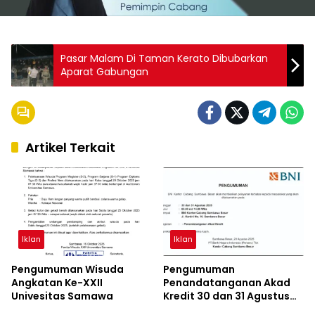
Pasar Malam Di Taman Kerato Dibubarkan
Aparat Gabungan
Artikel Terkait
Iklan
Iklan
Pengumuman Wisuda
Pengumuman
Angkatan Ke-XXII
Penandatanganan Akad
Univesitas Samawa
Kredit 30 dan 31 Agustus
Iklan
Iklan
2025 BNI Cabang