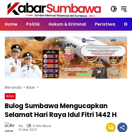
Langsung
ke
konten
Home
Politik
Hukum & Kriminal
Peristiwa
Eko
Beranda
Iklan
Iklan
Bulog Sumbawa Mengucapkan
Selamat Hari Raya Idul Fitri 1442 H
Aly
0 Min Baca
12 Mei 2021