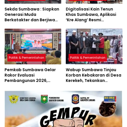
Sekda Sumbawa : Siapkan
Digitalisasi Kain Tenun
Generasi Muda
Khas Sumbawa, Aplikasi
Berkatakter dan Berjiwa
‘Kre Alang’ Resmi
Pacasila
Diluncurkan
Politik & Pemerintahan
Politik & Pemerintahan
Pemkab Sumbawa Gelar
Wabup Sumbawa Tinjau
Rakor Evaluasi
Korban Kebakaran di Desa
Pembangunan 2026,
Kerekeh, Tekankan
Empat Inovasi Proyek
Langkah Preventif
Perubahan Resmi
Diluncurkan