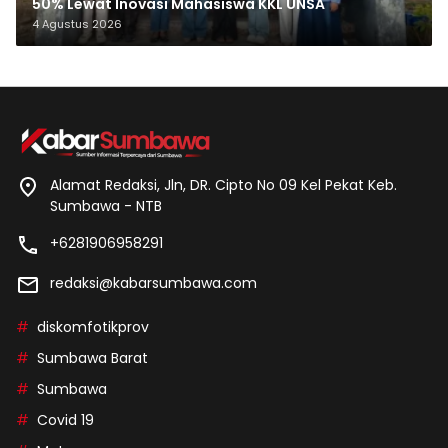
50% Lewat Inovasi Mahasiswa KKL UNSA
4 Agustus 2026
Alamat Redaksi, Jln, DR. Cipto No 09 Kel Pekat Keb.
Sumbawa - NTB
+6281906958291
redaksi@kabarsumbawa.com
diskomfotikprov
Sumbawa Barat
Sumbawa
Covid 19