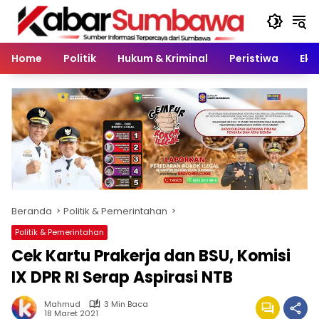
Langsung
ke
konten
Home
Politik
Hukum & Kriminal
Peristiwa
Eko
Beranda
Politik & Pemerintahan
Politik & Pemerintahan
Cek Kartu Prakerja dan BSU, Komisi
IX DPR RI Serap Aspirasi NTB
Mahmud
3 Min Baca
18 Maret 2021