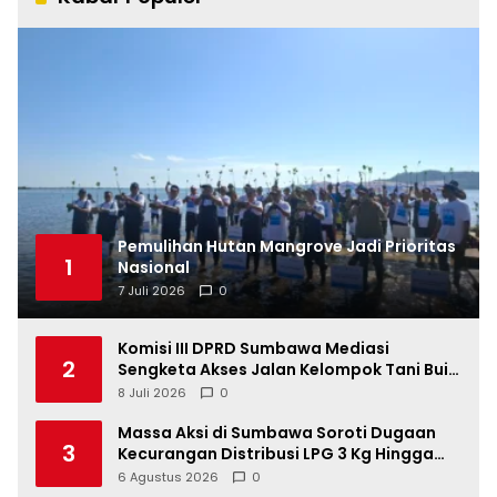
Pemulihan Hutan Mangrove Jadi Prioritas
1
Nasional
7 Juli 2026
0
Komisi III DPRD Sumbawa Mediasi
2
Sengketa Akses Jalan Kelompok Tani Buin
Dua
8 Juli 2026
0
Massa Aksi di Sumbawa Soroti Dugaan
3
Kecurangan Distribusi LPG 3 Kg Hingga
Pangkalan Fiktif
6 Agustus 2026
0