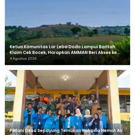
Ketua Komunitas Lar Leba Dodo Lampui Bantah
Klaim Cek Bocek, Harapkan AMMAN Beri Akses ke
Makam Leluhur
4 Agustus 2026
Petani Desa Sepayung Temukan Rahasia Hemat Air