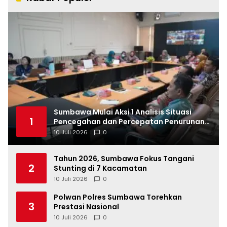
Sumbawa Mulai Aksi 1 Analisis Situasi
1
Pencegahan dan Percepatan Penurunan
Stunting Tahun 2026
10 Juli 2026
0
Tahun 2026, Sumbawa Fokus Tangani
2
Stunting di 7 Kacamatan
10 Juli 2026
0
Polwan Polres Sumbawa Torehkan
3
Prestasi Nasional
10 Juli 2026
0