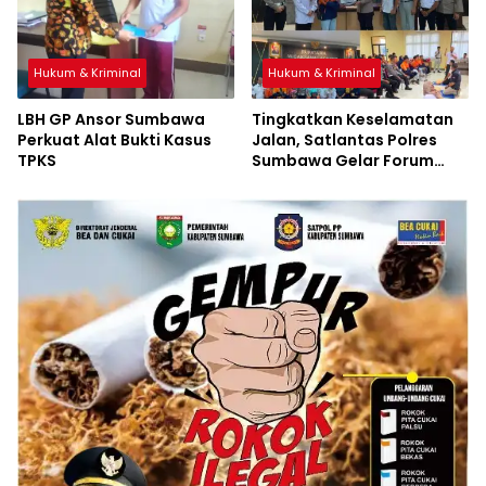
Hukum & Kriminal
Hukum & Kriminal
LBH GP Ansor Sumbawa
Tingkatkan Keselamatan
Perkuat Alat Bukti Kasus
Jalan, Satlantas Polres
TPKS
Sumbawa Gelar Forum
LLAJ, Pelatihan PPGD, dan
Bagikan Bansos