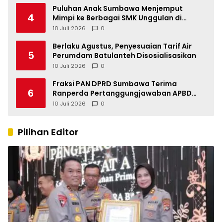
Puluhan Anak Sumbawa Menjemput
4
Mimpi ke Berbagai SMK Unggulan di
Indonesia
10 Juli 2026
0
Berlaku Agustus, Penyesuaian Tarif Air
5
Perumdam Batulanteh Disosialisasikan
10 Juli 2026
0
Fraksi PAN DPRD Sumbawa Terima
6
Ranperda Pertanggungjawaban APBD
2025, Soroti SILPA Rp201,68 Miliar dan
10 Juli 2026
0
Kinerja OPD
Pilihan Editor