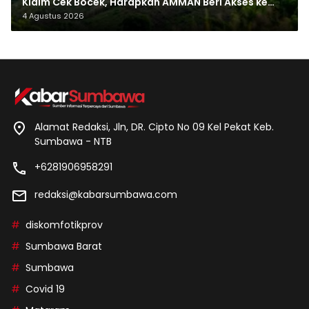
Klaim Cek Bocek, Harapkan AMMAN Beri Akses ke
Makam Leluhur
4 Agustus 2026
Alamat Redaksi, Jln, DR. Cipto No 09 Kel Pekat Keb.
Sumbawa - NTB
+6281906958291
redaksi@kabarsumbawa.com
diskomfotikprov
Sumbawa Barat
Sumbawa
Covid 19