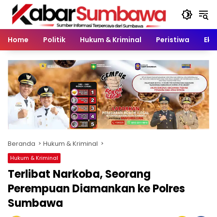
Langsung
ke
konten
Home
Politik
Hukum & Kriminal
Peristiwa
Eko
Beranda
Hukum & Kriminal
Hukum & Kriminal
Terlibat Narkoba, Seorang
Perempuan Diamankan ke Polres
Sumbawa