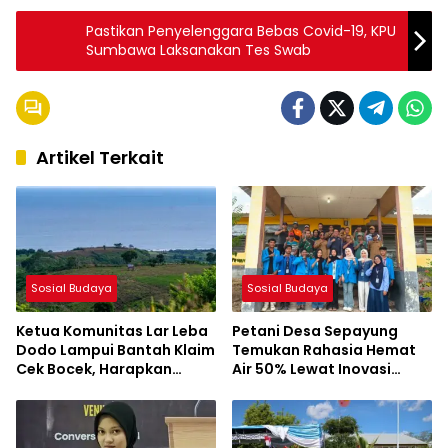
Pastikan Penyelenggara Bebas Covid-19, KPU
Sumbawa Laksanakan Tes Swab
Artikel Terkait
Sosial Budaya
Sosial Budaya
Ketua Komunitas Lar Leba
Petani Desa Sepayung
Dodo Lampui Bantah Klaim
Temukan Rahasia Hemat
Cek Bocek, Harapkan
Air 50% Lewat Inovasi
AMMAN Beri Akses ke
Mahasiswa KKL UNSA
Makam Leluhur