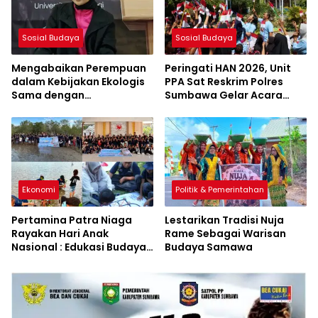
Sosial Budaya
Sosial Budaya
Mengabaikan Perempuan
Peringati HAN 2026, Unit
dalam Kebijakan Ekologis
PPA Sat Reskrim Polres
Sama dengan
Sumbawa Gelar Acara
Mengabaikan Kelestarian
Penuh Keceriaan di SDN
Lingkungan
Jorok
Ekonomi
Politik & Pemerintahan
Pertamina Patra Niaga
Lestarikan Tradisi Nuja
Rayakan Hari Anak
Rame Sebagai Warisan
Nasional : Edukasi Budaya
Budaya Samawa
dan Aksi Pelestarian
Lingkungan