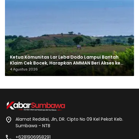
Ketua Komunitas Lar Leba Dodo Lampui Bantah
Klaim Cek Bocek, Harapkan AMMAN Beri Akses ke
Makam Leluhur
4 Agustus 2026
Alamat Redaksi, Jln, DR. Cipto No 09 Kel Pekat Keb.
Sumbawa - NTB
+6281906958291