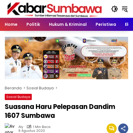
Langsung
ke
konten
Home
Politik
Hukum & Kriminal
Peristiwa
Eko
Beranda
Sosial Budaya
Sosial Budaya
Suasana Haru Pelepasan Dandim
1607 Sumbawa
Aly
1 Min Baca
8 Agustus 2020