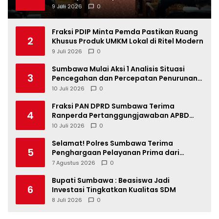
9 Juli 2026
0
Fraksi PDIP Minta Pemda Pastikan Ruang
2
Khusus Produk UMKM Lokal di Ritel Modern
9 Juli 2026
0
Sumbawa Mulai Aksi 1 Analisis Situasi
3
Pencegahan dan Percepatan Penurunan
Stunting Tahun 2026
10 Juli 2026
0
Fraksi PAN DPRD Sumbawa Terima
4
Ranperda Pertanggungjawaban APBD
2025, Soroti SILPA Rp201,68 Miliar dan
10 Juli 2026
0
Kinerja OPD
Selamat! Polres Sumbawa Terima
5
Penghargaan Pelayanan Prima dari
Kapolri
7 Agustus 2026
0
Bupati Sumbawa : Beasiswa Jadi
6
Investasi Tingkatkan Kualitas SDM
8 Juli 2026
0