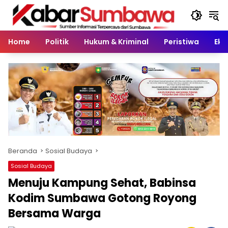
Langsung
ke
konten
Home
Politik
Hukum & Kriminal
Peristiwa
Eko
Beranda
Sosial Budaya
Sosial Budaya
Menuju Kampung Sehat, Babinsa
Kodim Sumbawa Gotong Royong
Bersama Warga