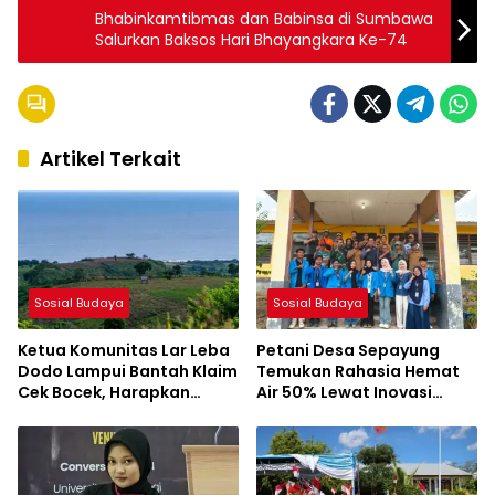
Bhabinkamtibmas dan Babinsa di Sumbawa
Salurkan Baksos Hari Bhayangkara Ke-74
Artikel Terkait
Sosial Budaya
Sosial Budaya
Ketua Komunitas Lar Leba
Petani Desa Sepayung
Dodo Lampui Bantah Klaim
Temukan Rahasia Hemat
Cek Bocek, Harapkan
Air 50% Lewat Inovasi
AMMAN Beri Akses ke
Mahasiswa KKL UNSA
Makam Leluhur