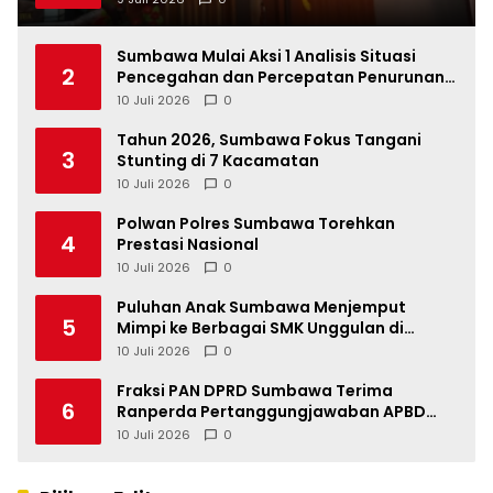
Sumbawa Mulai Aksi 1 Analisis Situasi
2
Pencegahan dan Percepatan Penurunan
Stunting Tahun 2026
10 Juli 2026
0
Tahun 2026, Sumbawa Fokus Tangani
3
Stunting di 7 Kacamatan
10 Juli 2026
0
Polwan Polres Sumbawa Torehkan
4
Prestasi Nasional
10 Juli 2026
0
Puluhan Anak Sumbawa Menjemput
5
Mimpi ke Berbagai SMK Unggulan di
Indonesia
10 Juli 2026
0
Fraksi PAN DPRD Sumbawa Terima
6
Ranperda Pertanggungjawaban APBD
2025, Soroti SILPA Rp201,68 Miliar dan
10 Juli 2026
0
Kinerja OPD