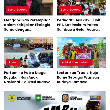
Sosial Budaya
Sosial Budaya
Mengabaikan Perempuan
Peringati HAN 2026, Unit
dalam Kebijakan Ekologis
PPA Sat Reskrim Polres
Sama dengan
Sumbawa Gelar Acara
Mengabaikan Kelestarian
Penuh Keceriaan di SDN
Lingkungan
Jorok
Ekonomi
Politik & Pemerintahan
Pertamina Patra Niaga
Lestarikan Tradisi Nuja
Rayakan Hari Anak
Rame Sebagai Warisan
Nasional : Edukasi Budaya
Budaya Samawa
dan Aksi Pelestarian
Lingkungan