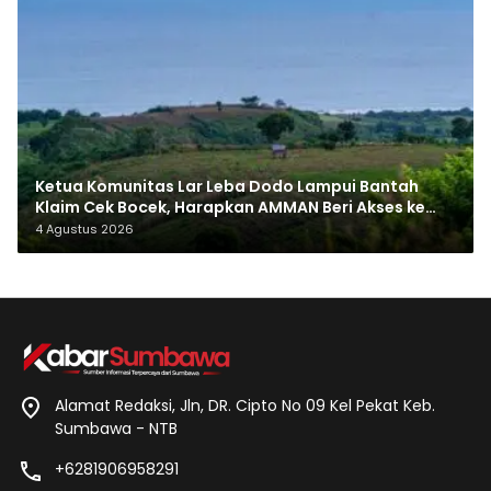
Ketua Komunitas Lar Leba Dodo Lampui Bantah
Klaim Cek Bocek, Harapkan AMMAN Beri Akses ke
Makam Leluhur
4 Agustus 2026
Alamat Redaksi, Jln, DR. Cipto No 09 Kel Pekat Keb.
Sumbawa - NTB
+6281906958291