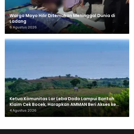
Warga Moyo Hilir Ditemukan Meninggal Dunia di
Ladang
6 Agustus 2026
Ketua Komunitas Lar Leba Dodo Lampui Bantah
Klaim Cek Bocek, Harapkan AMMAN Beri Akses ke
Makam Leluhur
4 Agustus 2026