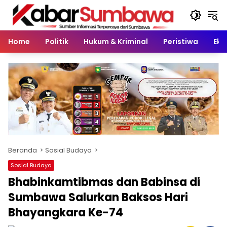
Langsung
ke
konten
Home
Politik
Hukum & Kriminal
Peristiwa
Eko
Beranda
Sosial Budaya
Sosial Budaya
Bhabinkamtibmas dan Babinsa di
Sumbawa Salurkan Baksos Hari
Bhayangkara Ke-74