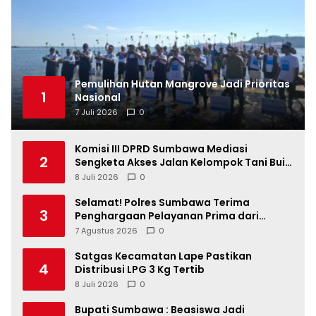
Pemulihan Hutan Mangrove Jadi Prioritas
1
Nasional
7 Juli 2026
0
Komisi III DPRD Sumbawa Mediasi
2
Sengketa Akses Jalan Kelompok Tani Buin
Dua
8 Juli 2026
0
Selamat! Polres Sumbawa Terima
3
Penghargaan Pelayanan Prima dari
Kapolri
7 Agustus 2026
0
Satgas Kecamatan Lape Pastikan
4
Distribusi LPG 3 Kg Tertib
8 Juli 2026
0
Bupati Sumbawa : Beasiswa Jadi