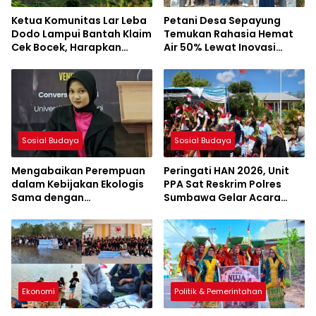
Ketua Komunitas Lar Leba
Petani Desa Sepayung
Dodo Lampui Bantah Klaim
Temukan Rahasia Hemat
Cek Bocek, Harapkan
Air 50% Lewat Inovasi
AMMAN Beri Akses ke
Mahasiswa KKL UNSA
Makam Leluhur
Sosial Budaya
Sosial Budaya
Mengabaikan Perempuan
Peringati HAN 2026, Unit
dalam Kebijakan Ekologis
PPA Sat Reskrim Polres
Sama dengan
Sumbawa Gelar Acara
Mengabaikan Kelestarian
Penuh Keceriaan di SDN
Lingkungan
Jorok
Ekonomi
Politik & Pemerintahan