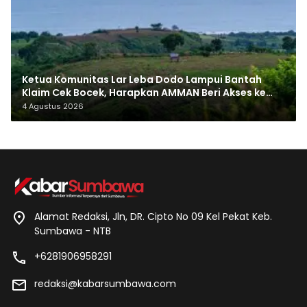
Ketua Komunitas Lar Leba Dodo Lampui Bantah
Klaim Cek Bocek, Harapkan AMMAN Beri Akses ke
Makam Leluhur
4 Agustus 2026
Alamat Redaksi, Jln, DR. Cipto No 09 Kel Pekat Keb.
Sumbawa - NTB
+6281906958291
redaksi@kabarsumbawa.com