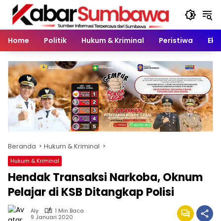
Langsung
ke
konten
Home
Politik
Hukum & Kriminal
Peristiwa
Eko
Beranda
Hukum & Kriminal
Hukum & Kriminal
Hendak Transaksi Narkoba, Oknum
Pelajar di KSB Ditangkap Polisi
Aly
1 Min Baca
9 Januari 2020