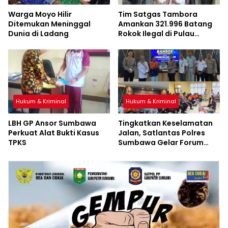
Warga Moyo Hilir
Tim Satgas Tambora
Ditemukan Meninggal
Amankan 321.996 Batang
Dunia di Ladang
Rokok Ilegal di Pulau
Sumbawa
Hukum & Kriminal
Hukum & Kriminal
LBH GP Ansor Sumbawa
Tingkatkan Keselamatan
Perkuat Alat Bukti Kasus
Jalan, Satlantas Polres
TPKS
Sumbawa Gelar Forum
LLAJ, Pelatihan PPGD, dan
Bagikan Bansos