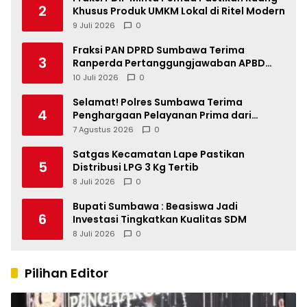
2
Khusus Produk UMKM Lokal di Ritel Modern
9 Juli 2026
0
Fraksi PAN DPRD Sumbawa Terima
3
Ranperda Pertanggungjawaban APBD
2025, Soroti SILPA Rp201,68 Miliar dan
10 Juli 2026
0
Kinerja OPD
Selamat! Polres Sumbawa Terima
4
Penghargaan Pelayanan Prima dari
Kapolri
7 Agustus 2026
0
Satgas Kecamatan Lape Pastikan
5
Distribusi LPG 3 Kg Tertib
8 Juli 2026
0
Bupati Sumbawa : Beasiswa Jadi
6
Investasi Tingkatkan Kualitas SDM
8 Juli 2026
0
Pilihan Editor