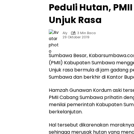
Peduli Hutan, PM
Unjuk Rasa
Aly
3 Min Baca
29 Oktober 2019
Sumbawa Besar, Kabarsumbawa.com
(PMII) Kabupaten Sumbawa menggelar 
Unjuk rasa bermula di jam gadang 
Sumbawa dan berkhir di Kantor Bupa
Hamzah Gunawan Kordum aski terse
PMII Cabang Sumbawa prihatin deng
menilai pemerintah Kabupaten Su
berkelanjutan.
Hal tersebut dikarenakan maraknya 
sehingga merusak hutan yang meng