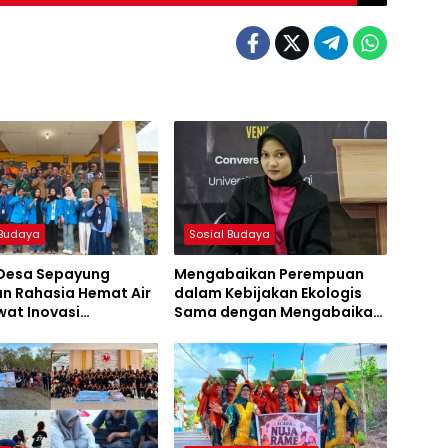
 Budaya
Sosial Budaya
 Desa Sepayung
Mengabaikan Perempuan
n Rahasia Hemat Air
dalam Kebijakan Ekologis
wat Inovasi
Sama dengan Mengabaikan
swa KKL UNSA
Kelestarian Lingkungan