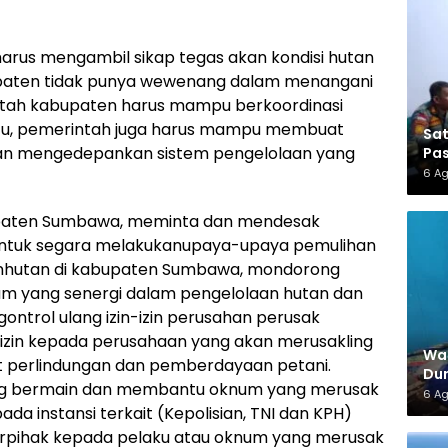
rus mengambil sikap tegas akan kondisi hutan
bupaten tidak punya wewenang dalam menangani
ntah kabupaten harus mampu berkoordinasi
nitu, pemerintah juga harus mampu membuat
Sa
dan mengedepankan sistem pengelolaan yang
Pas
6 A
Kabupaten Sumbawa, meminta dan mendesak
ntuk segara melakukanupaya-upaya pemulihan
ianhutan di kabupaten Sumbawa, mondorong
m yang senergi dalam pengelolaan hutan dan
ontrol ulang izin-izin perusahan perusak
 izin kepada perusahaan yang akan merusakling
War
t perlindungan dan pemberdayaan petani.
Dun
ng bermain dan membantu oknum yang merusak
6 A
a instansi terkait (Kepolisian, TNI dan KPH)
berpihak kepada pelaku atau oknum yang merusak