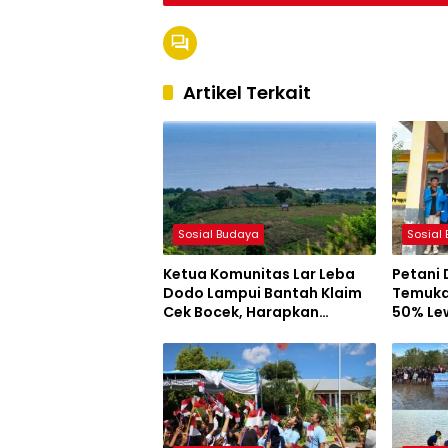
Artikel Terkait
Sosial Budaya
Sosial
Ketua Komunitas Lar Leba
Petani
Dodo Lampui Bantah Klaim
Temuka
Cek Bocek, Harapkan
50% Le
AMMAN Beri Akses ke Makam
Mahasi
Leluhur