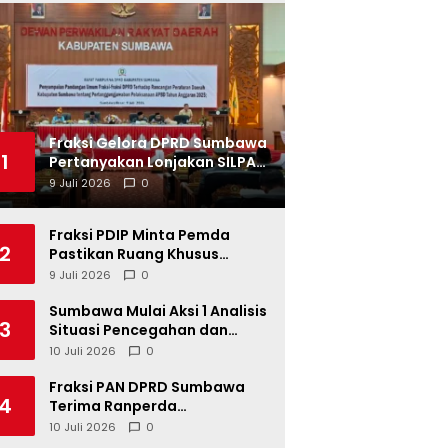
Fraksi Gelora DPRD Sumbawa
1
Pertanyakan Lonjakan SILPA
Tahun 2025
9 Juli 2026
0
Fraksi PDIP Minta Pemda
2
Pastikan Ruang Khusus
Produk UMKM Lokal di Ritel
9 Juli 2026
0
Modern
Sumbawa Mulai Aksi 1 Analisis
3
Situasi Pencegahan dan
Percepatan Penurunan
10 Juli 2026
0
Stunting Tahun 2026
Fraksi PAN DPRD Sumbawa
4
Terima Ranperda
Pertanggungjawaban APBD
10 Juli 2026
0
2025, Soroti SILPA Rp201,68