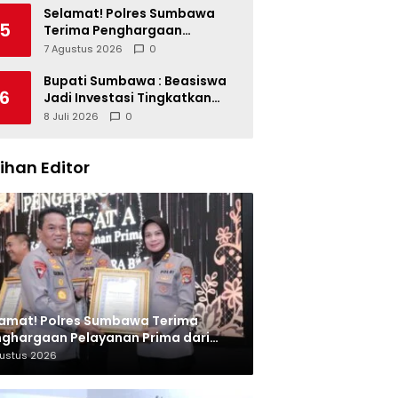
Miliar dan Kinerja OPD
Selamat! Polres Sumbawa
5
Terima Penghargaan
Pelayanan Prima dari Kapolri
7 Agustus 2026
0
Bupati Sumbawa : Beasiswa
6
Jadi Investasi Tingkatkan
Kualitas SDM
8 Juli 2026
0
lihan Editor
amat! Polres Sumbawa Terima
ghargaan Pelayanan Prima dari
olri
gustus 2026