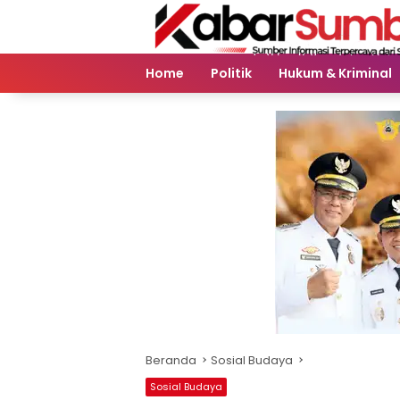
Langsung
ke
konten
Home
Politik
Hukum & Kriminal
Beranda
Sosial Budaya
Sosial Budaya