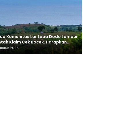
ua Komunitas Lar Leba Dodo Lampui
tah Klaim Cek Bocek, Harapkan
AN Beri Akses ke Makam Leluhur
gustus 2026