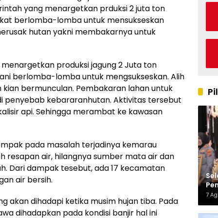
intah yang menargetkan prduksi 2 juta ton
kat berlomba-lomba untuk mensukseskan
erusak hutan yakni membakarnya untuk
 menargetkan produksi jagung 2 Juta ton
ani berlomba-lomba untuk mengsukseskan. Alih
n kian bermunculan. Pembakaran lahan untuk
Pi
 penyebab kebararanhutan. Aktivitas tersebut
lokalisir api. Sehingga merambat ke kawasan
ampak pada masalah terjadinya kemarau
 resapan air, hilangnya sumber mata air dan
h. Dari dampak tesebut, ada 17 kecamatan
Sel
n air bersih.
Pen
Kap
7 A
ang akan dihadapi ketika musim hujan tiba. Pada
 dihadapkan pada kondisi banjir hal ini