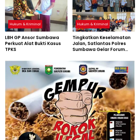
Hukum & Kriminal
Hukum & Kriminal
LBH GP Ansor Sumbawa
Tingkatkan Keselamatan
Perkuat Alat Bukti Kasus
Jalan, Satlantas Polres
TPKS
Sumbawa Gelar Forum
LLAJ, Pelatihan PPGD, dan
Bagikan Bansos