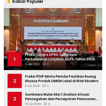
Kabar Populer
Fraksi Gelora DPRD Sumbawa
1
Pertanyakan Lonjakan SILPA Tahun 2025
9 Juli 2026
0
Fraksi PDIP Minta Pemda Pastikan Ruang
2
Khusus Produk UMKM Lokal di Ritel Modern
9 Juli 2026
0
Sumbawa Mulai Aksi 1 Analisis Situasi
3
Pencegahan dan Percepatan Penurunan
Stunting Tahun 2026
10 Juli 2026
0