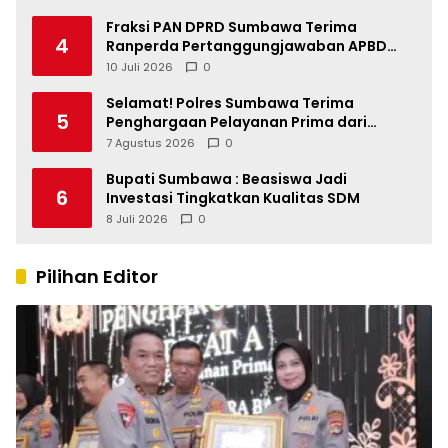
Fraksi PAN DPRD Sumbawa Terima
4
Ranperda Pertanggungjawaban APBD
2025, Soroti SILPA Rp201,68 Miliar dan
10 Juli 2026
0
Kinerja OPD
Selamat! Polres Sumbawa Terima
5
Penghargaan Pelayanan Prima dari
Kapolri
7 Agustus 2026
0
Bupati Sumbawa : Beasiswa Jadi
6
Investasi Tingkatkan Kualitas SDM
8 Juli 2026
0
Pilihan Editor