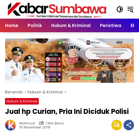
Langsung
ke
konten
Home
Politik
Hukum & Kriminal
Peristiwa
Eko
Beranda
Hukum & Kriminal
Hukum & Kriminal
Jual hp Curian, Pria Ini Diciduk Polisi
Mahmud
1 Min Baca
15 November 2018