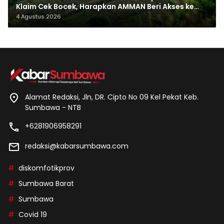
Klaim Cek Bocek, Harapkan AMMAN Beri Akses ke
Makam Leluhur
4 Agustus 2026
Alamat Redaksi, Jln, DR. Cipto No 09 Kel Pekat Keb.
Sumbawa - NTB
+6281906958291
redaksi@kabarsumbawa.com
diskomfotikprov
Sumbawa Barat
Sumbawa
Covid 19