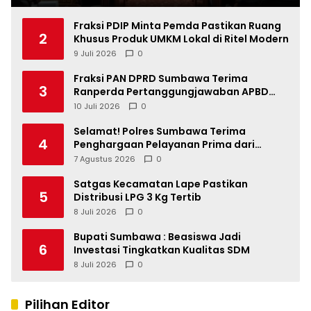
Fraksi PDIP Minta Pemda Pastikan Ruang
2
Khusus Produk UMKM Lokal di Ritel Modern
9 Juli 2026
0
Fraksi PAN DPRD Sumbawa Terima
3
Ranperda Pertanggungjawaban APBD
2025, Soroti SILPA Rp201,68 Miliar dan
10 Juli 2026
0
Kinerja OPD
Selamat! Polres Sumbawa Terima
4
Penghargaan Pelayanan Prima dari
Kapolri
7 Agustus 2026
0
Satgas Kecamatan Lape Pastikan
5
Distribusi LPG 3 Kg Tertib
8 Juli 2026
0
Bupati Sumbawa : Beasiswa Jadi
6
Investasi Tingkatkan Kualitas SDM
8 Juli 2026
0
Pilihan Editor