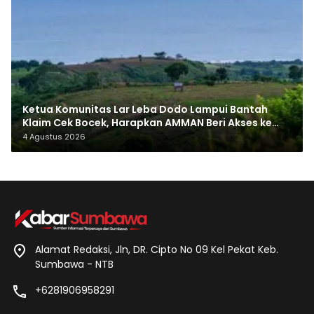
Ketua Komunitas Lar Leba Dodo Lampui Bantah
Klaim Cek Bocek, Harapkan AMMAN Beri Akses ke
Makam Leluhur
4 Agustus 2026
Alamat Redaksi, Jln, DR. Cipto No 09 Kel Pekat Keb.
Sumbawa - NTB
+6281906958291