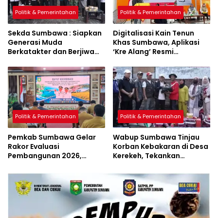
Politik & Pemerintahan
Politik & Pemerintahan
Sekda Sumbawa : Siapkan
Digitalisasi Kain Tenun
Generasi Muda
Khas Sumbawa, Aplikasi
Berkatakter dan Berjiwa
‘Kre Alang’ Resmi
Pacasila
Diluncurkan
Politik & Pemerintahan
Politik & Pemerintahan
Pemkab Sumbawa Gelar
Wabup Sumbawa Tinjau
Rakor Evaluasi
Korban Kebakaran di Desa
Pembangunan 2026,
Kerekeh, Tekankan
Empat Inovasi Proyek
Langkah Preventif
Perubahan Resmi
Diluncurkan