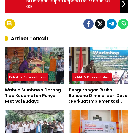
Ini Harapan Bupati Kepada Da’i/Khatib Se-
KSB
Artikel Terkait
Politik & Pemerintahan
Politik & Pemerintahan
Wabup Sumbawa Dorong
Pengurangan Risiko
Tiap Kecamatan Punya
Bencana Dimulai dari Desa
Festival Budaya
: Perkuat Implementasi
Sumbawa Hijau Lestari