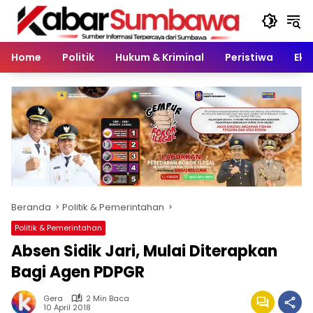
Langsung
ke
konten
Home
Politik
Hukum & Kriminal
Peristiwa
Eko
Beranda
Politik & Pemerintahan
Politik & Pemerintahan
Absen Sidik Jari, Mulai Diterapkan
Bagi Agen PDPGR
Gera
2 Min Baca
10 April 2018