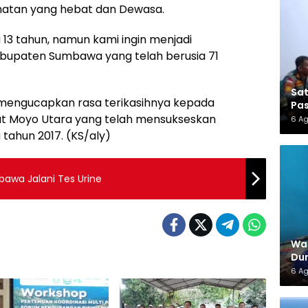
matan yang hebat dan Dewasa.
 13 tahun, namun kami ingin menjadi
bupaten Sumbawa yang telah berusia 71
Sa
 mengucapkan rasa terikasihnya kepada
Pas
at Moyo Utara yang telah mensukseskan
6 A
tahun 2017. (KS/aly)
awa Jalani Tes Urine
War
Dun
6 A