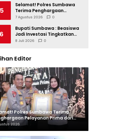
Miliar dan Kinerja OPD
Selamat! Polres Sumbawa
5
Terima Penghargaan
Pelayanan Prima dari Kapolri
7 Agustus 2026
0
Bupati Sumbawa : Beasiswa
6
Jadi Investasi Tingkatkan
Kualitas SDM
8 Juli 2026
0
lihan Editor
amat! Polres Sumbawa Terima
ghargaan Pelayanan Prima dari
olri
gustus 2026