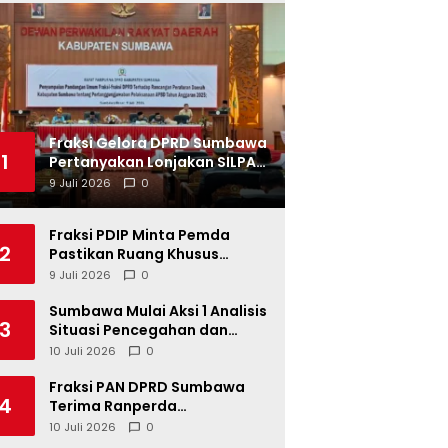
Fraksi Gelora DPRD Sumbawa
1
Pertanyakan Lonjakan SILPA
Tahun 2025
9 Juli 2026
0
Fraksi PDIP Minta Pemda
2
Pastikan Ruang Khusus
Produk UMKM Lokal di Ritel
9 Juli 2026
0
Modern
Sumbawa Mulai Aksi 1 Analisis
3
Situasi Pencegahan dan
Percepatan Penurunan
10 Juli 2026
0
Stunting Tahun 2026
Fraksi PAN DPRD Sumbawa
4
Terima Ranperda
Pertanggungjawaban APBD
10 Juli 2026
0
2025, Soroti SILPA Rp201,68