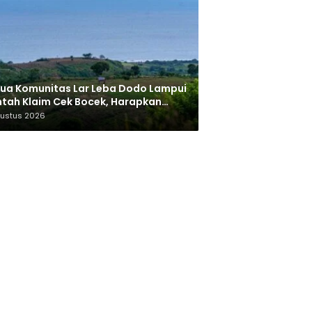
ua Komunitas Lar Leba Dodo Lampui
tah Klaim Cek Bocek, Harapkan
AN Beri Akses ke Makam Leluhur
gustus 2026