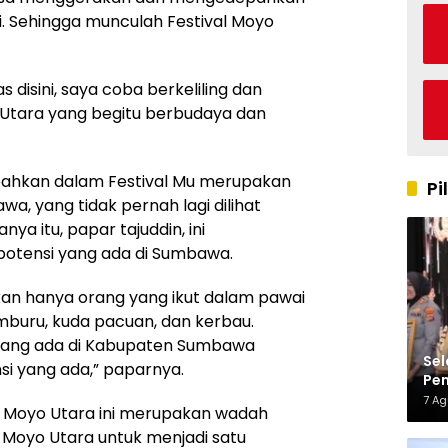
. Sehingga munculah Festival Moyo
 disini, saya coba berkeliling dan
Utara yang begitu berbudaya dan
mbahkan dalam Festival Mu merupakan
Pi
wa, yang tidak pernah lagi dilihat
a itu, papar tajuddin, ini
potensi yang ada di Sumbawa.
an hanya orang yang ikut dalam pawai
pemburu, kuda pacuan, dan kerbau.
al yang ada di Kabupaten Sumbawa
Sel
si yang ada,” paparnya.
Pen
Kap
7 A
l Moyo Utara ini merupakan wadah
Moyo Utara untuk menjadi satu