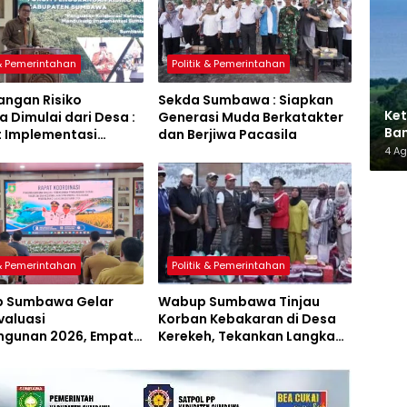
 & Pemerintahan
Politik & Pemerintahan
angan Risiko
Sekda Sumbawa : Siapkan
Ket
 Dimulai dari Desa :
Generasi Muda Berkatakter
Ban
t Implementasi
dan Berjiwa Pacasila
AMM
a Hijau Lestari
4 A
 & Pemerintahan
Politik & Pemerintahan
 Sumbawa Gelar
Wabup Sumbawa Tinjau
valuasi
Korban Kebakaran di Desa
gunan 2026, Empat
Kerekeh, Tekankan Langkah
 Proyek Perubahan
Preventif
iluncurkan