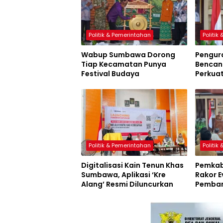
Politik & Pemerintahan
Politik
Wabup Sumbawa Dorong
Pengur
Tiap Kecamatan Punya
Bencana
Festival Budaya
Perkua
Sumbaw
Politik & Pemerintahan
Politik
Digitalisasi Kain Tenun Khas
Pemkab
Sumbawa, Aplikasi ‘Kre
Rakor E
Alang’ Resmi Diluncurkan
Pemban
Inovasi
Resmi D