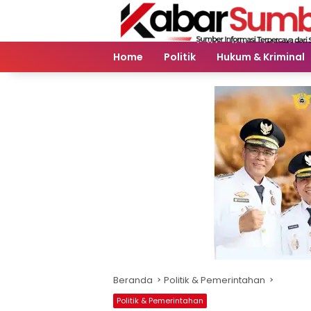
Langsung
ke
konten
Home
Politik
Hukum & Kriminal
Beranda
Politik & Pemerintahan
Politik & Pemerintahan