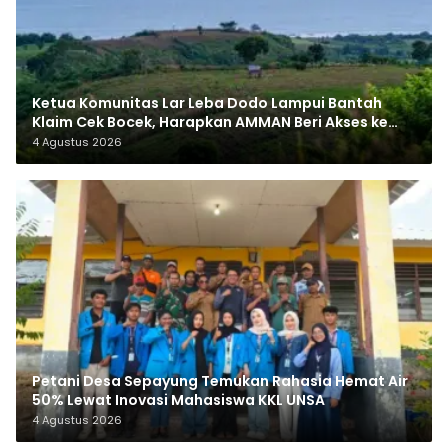
Ketua Komunitas Lar Leba Dodo Lampui Bantah
Klaim Cek Bocek, Harapkan AMMAN Beri Akses ke
Makam Leluhur
4 Agustus 2026
Petani Desa Sepayung Temukan Rahasia Hemat Air
50% Lewat Inovasi Mahasiswa KKL UNSA
4 Agustus 2026