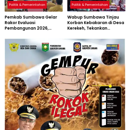
Politik & Pemerintahan
Politik & Pemerintahan
Pemkab Sumbawa Gelar
Wabup Sumbawa Tinjau
Rakor Evaluasi
Korban Kebakaran di Desa
Pembangunan 2026,
Kerekeh, Tekankan
Empat Inovasi Proyek
Langkah Preventif
Perubahan Resmi
Diluncurkan