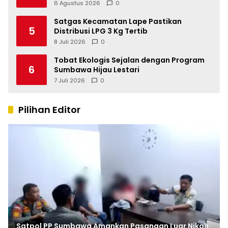
Pangkalan Fiktif
6 Agustus 2026
0
Satgas Kecamatan Lape Pastikan
5
Distribusi LPG 3 Kg Tertib
8 Juli 2026
0
Tobat Ekologis Sejalan dengan Program
6
Sumbawa Hijau Lestari
7 Juli 2026
0
Pilihan Editor
Satpol PP Sumbawa Amankan Pasangan Luar Nikah