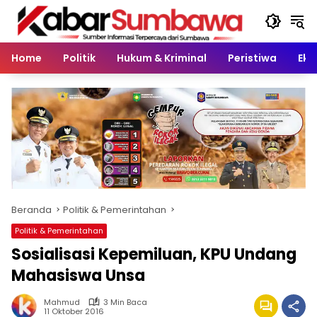
Langsung
ke
konten
Home
Politik
Hukum & Kriminal
Peristiwa
Eko
Beranda
Politik & Pemerintahan
Politik & Pemerintahan
Sosialisasi Kepemiluan, KPU Undang
Mahasiswa Unsa
Mahmud
3 Min Baca
11 Oktober 2016