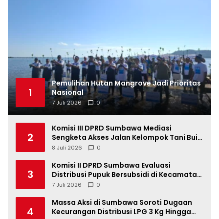
Pemulihan Hutan Mangrove Jadi Prioritas
1
Nasional
7 Juli 2026
0
Komisi III DPRD Sumbawa Mediasi
2
Sengketa Akses Jalan Kelompok Tani Buin
Dua
8 Juli 2026
0
Komisi II DPRD Sumbawa Evaluasi
3
Distribusi Pupuk Bersubsidi di Kecamatan
Lape
7 Juli 2026
0
Massa Aksi di Sumbawa Soroti Dugaan
4
Kecurangan Distribusi LPG 3 Kg Hingga