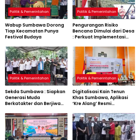
Politik & Pemerintahan
Politik & Pemerintahan
Wabup Sumbawa Dorong
Pengurangan Risiko
Tiap Kecamatan Punya
Bencana Dimulai dari Desa
Festival Budaya
: Perkuat Implementasi
Sumbawa Hijau Lestari
Politik & Pemerintahan
Politik & Pemerintahan
Sekda Sumbawa : Siapkan
Digitalisasi Kain Tenun
Generasi Muda
Khas Sumbawa, Aplikasi
Berkatakter dan Berjiwa
‘Kre Alang’ Resmi
Pacasila
Diluncurkan