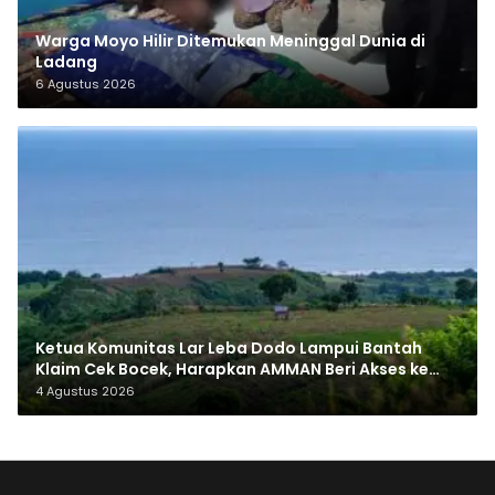
Warga Moyo Hilir Ditemukan Meninggal Dunia di
Ladang
6 Agustus 2026
Ketua Komunitas Lar Leba Dodo Lampui Bantah
Klaim Cek Bocek, Harapkan AMMAN Beri Akses ke
Makam Leluhur
4 Agustus 2026