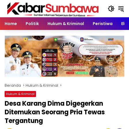
Langsung
ke
konten
Home
Politik
Hukum & Kriminal
Peristiwa
Eko
Beranda
Hukum & Kriminal
Hukum & Kriminal
Desa Karang Dima Digegerkan
Ditemukan Seorang Pria Tewas
Tergantung