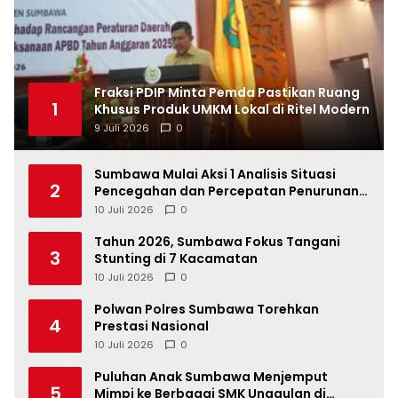
Fraksi PDIP Minta Pemda Pastikan Ruang
1
Khusus Produk UMKM Lokal di Ritel Modern
9 Juli 2026
0
Sumbawa Mulai Aksi 1 Analisis Situasi
2
Pencegahan dan Percepatan Penurunan
Stunting Tahun 2026
10 Juli 2026
0
Tahun 2026, Sumbawa Fokus Tangani
3
Stunting di 7 Kacamatan
10 Juli 2026
0
Polwan Polres Sumbawa Torehkan
4
Prestasi Nasional
10 Juli 2026
0
Puluhan Anak Sumbawa Menjemput
5
Mimpi ke Berbagai SMK Unggulan di