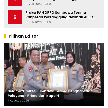
Indonesia
10 Juli 2026
0
Fraksi PAN DPRD Sumbawa Terima
6
Ranperda Pertanggungjawaban APBD
2025, Soroti SILPA Rp201,68 Miliar dan
10 Juli 2026
0
Kinerja OPD
Pilihan Editor
Selamat! Polres Sumbawa Terima Penghargaan
Pelayanan Prima dari Kapolri
7 Agustus 2026