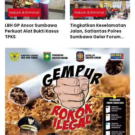
Hukum & Kriminal
Hukum & Kriminal
LBH GP Ansor Sumbawa
Tingkatkan Keselamatan
Perkuat Alat Bukti Kasus
Jalan, Satlantas Polres
TPKS
Sumbawa Gelar Forum
LLAJ, Pelatihan PPGD, dan
Bagikan Bansos