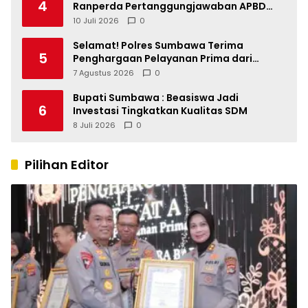
4
Ranperda Pertanggungjawaban APBD
2025, Soroti SILPA Rp201,68 Miliar dan
10 Juli 2026
0
Kinerja OPD
Selamat! Polres Sumbawa Terima
5
Penghargaan Pelayanan Prima dari
Kapolri
7 Agustus 2026
0
Bupati Sumbawa : Beasiswa Jadi
6
Investasi Tingkatkan Kualitas SDM
8 Juli 2026
0
Pilihan Editor