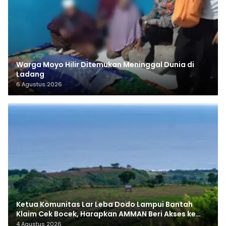
Warga Moyo Hilir Ditemukan Meninggal Dunia di
Ladang
6 Agustus 2026
Ketua Komunitas Lar Leba Dodo Lampui Bantah
Klaim Cek Bocek, Harapkan AMMAN Beri Akses ke
Makam Leluhur
4 Agustus 2026