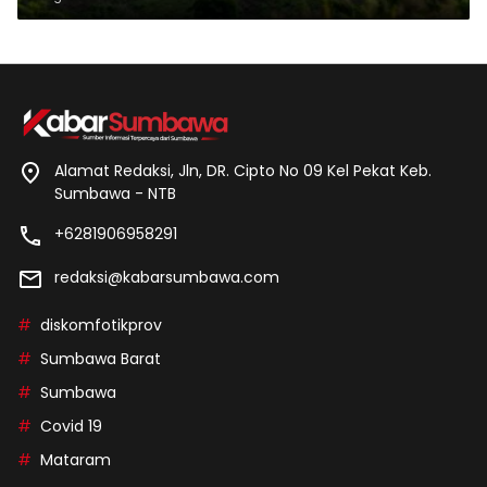
Alamat Redaksi, Jln, DR. Cipto No 09 Kel Pekat Keb.
Sumbawa - NTB
+6281906958291
redaksi@kabarsumbawa.com
diskomfotikprov
Sumbawa Barat
Sumbawa
Covid 19
Mataram