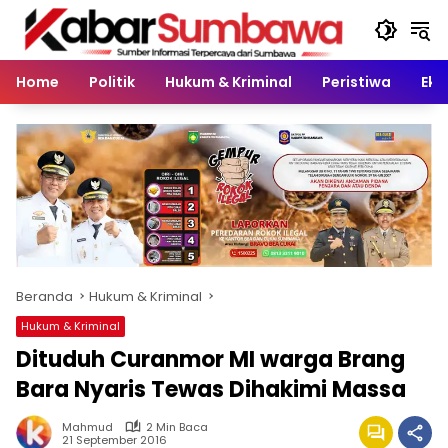
Langsung
ke
konten
Home
Politik
Hukum & Kriminal
Peristiwa
Eko
Beranda
Hukum & Kriminal
Hukum & Kriminal
Dituduh Curanmor MI warga Brang
Bara Nyaris Tewas Dihakimi Massa
Mahmud
2 Min Baca
21 September 2016