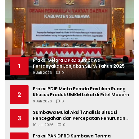
Fraksi Gelora DPRD Sumbawa
1
Pertanyakan Lonjakan SILPA Tahun 2025
9 Juli 2026
0
Fraksi PDIP Minta Pemda Pastikan Ruang
2
Khusus Produk UMKM Lokal di Ritel Modern
9 Juli 2026
0
Sumbawa Mulai Aksi 1 Analisis Situasi
3
Pencegahan dan Percepatan Penurunan
Stunting Tahun 2026
10 Juli 2026
0
Fraksi PAN DPRD Sumbawa Terima