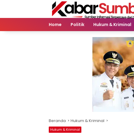
Langsung
ke
konten
Home
Politik
Hukum & Kriminal
Beranda
Hukum & Kriminal
Hukum & Kriminal