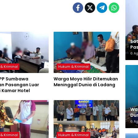
Sa
Pas
6 A
& Kriminal
Hukum & Kriminal
 PP Sumbawa
Warga Moyo Hilir Ditemukan
n Pasangan Luar
Meninggal Dunia di Ladang
i Kamar Hotel
War
Dun
6 A
& Kriminal
Hukum & Kriminal