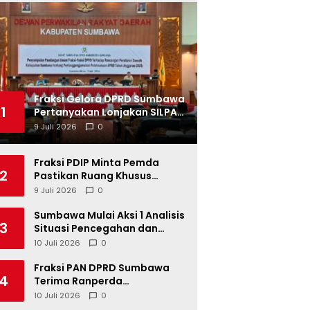
Fraksi Gelora DPRD Sumbawa
1
Pertanyakan Lonjakan SILPA
Tahun 2025
9 Juli 2026
0
Fraksi PDIP Minta Pemda
2
Pastikan Ruang Khusus
Produk UMKM Lokal di Ritel
9 Juli 2026
0
Modern
Sumbawa Mulai Aksi 1 Analisis
3
Situasi Pencegahan dan
Percepatan Penurunan
10 Juli 2026
0
Stunting Tahun 2026
Fraksi PAN DPRD Sumbawa
4
Terima Ranperda
Pertanggungjawaban APBD
10 Juli 2026
0
2025, Soroti SILPA Rp201,68