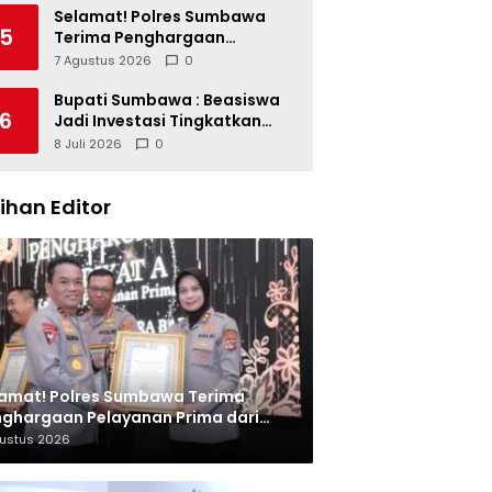
Miliar dan Kinerja OPD
Selamat! Polres Sumbawa
5
Terima Penghargaan
Pelayanan Prima dari Kapolri
7 Agustus 2026
0
Bupati Sumbawa : Beasiswa
6
Jadi Investasi Tingkatkan
Kualitas SDM
8 Juli 2026
0
lihan Editor
amat! Polres Sumbawa Terima
ghargaan Pelayanan Prima dari
olri
gustus 2026