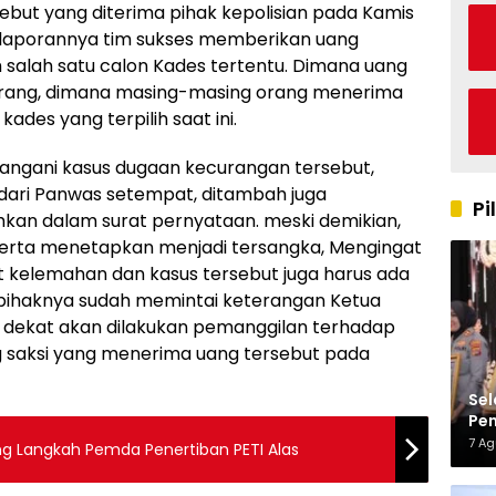
ut yang diterima pihak kepolisian pada Kamis
m laporannya tim sukses memberikan uang
salah satu calon Kades tertentu. Dimana uang
orang, dimana masing-masing orang menerima
ades yang terpilih saat ini.
nangani kasus dugaan kecurangan tersebut,
dari Panwas setempat, ditambah juga
Pi
hkan dalam surat pernyataan. meski demikian,
 merta menetapkan menjadi tersangka, Mengingat
 kelemahan dan kasus tersebut juga harus ada
, pihaknya sudah memintai keterangan Ketua
dekat akan dilakukan pemanggilan terhadap
 saksi yang menerima uang tersebut pada
Sel
Pen
Kap
7 A
g Langkah Pemda Penertiban PETI Alas