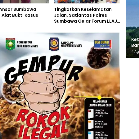
 Ansor Sumbawa
Tingkatkan Keselamatan
 Alat Bukti Kasus
Jalan, Satlantas Polres
Sumbawa Gelar Forum LLAJ,
Pelatihan PPGD, dan
Bagikan Bansos
Ket
Ban
AMM
4 A