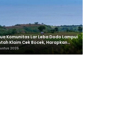
ua Komunitas Lar Leba Dodo Lampui
tah Klaim Cek Bocek, Harapkan
AN Beri Akses ke Makam Leluhur
gustus 2026