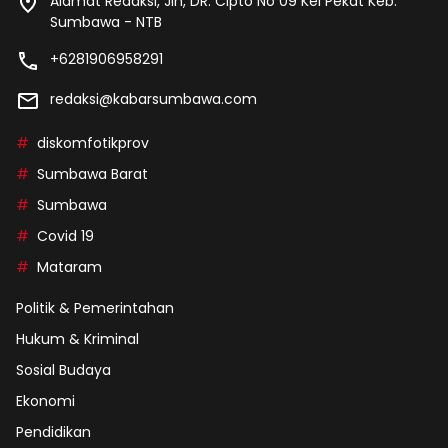
Alamat Redaksi, Jln, DR. Cipto No 09 Kel Pekat Keb.
Sumbawa - NTB
+6281906958291
redaksi@kabarsumbawa.com
diskomfotikprov
Sumbawa Barat
Sumbawa
Covid 19
Mataram
Politik & Pemerintahan
Hukum & Kriminal
Sosial Budaya
Ekonomi
Pendidikan