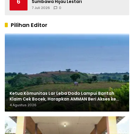
6
Sumbawa Hijau Lestari
7 Juli 2026
0
Pilihan Editor
Ketua Komunitas Lar Leba Dodo Lampui Bantah
Klaim Cek Bocek, Harapkan AMMAN Beri Akses ke
Makam Leluhur
4 Agustus 2026