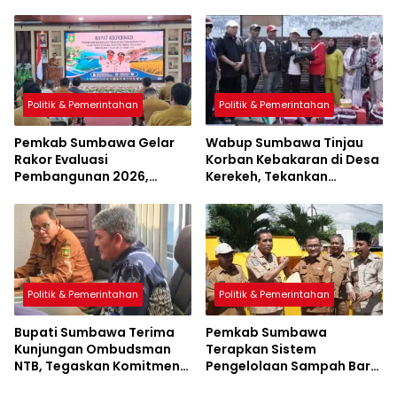
Pacasila
Diluncurkan
Politik & Pemerintahan
Politik & Pemerintahan
Pemkab Sumbawa Gelar
Wabup Sumbawa Tinjau
Rakor Evaluasi
Korban Kebakaran di Desa
Pembangunan 2026,
Kerekeh, Tekankan
Empat Inovasi Proyek
Langkah Preventif
Perubahan Resmi
Diluncurkan
Politik & Pemerintahan
Politik & Pemerintahan
Bupati Sumbawa Terima
Pemkab Sumbawa
Kunjungan Ombudsman
Terapkan Sistem
NTB, Tegaskan Komitmen
Pengelolaan Sampah Baru
Tingkatkan Pelayanan
di Kecamatan Utan