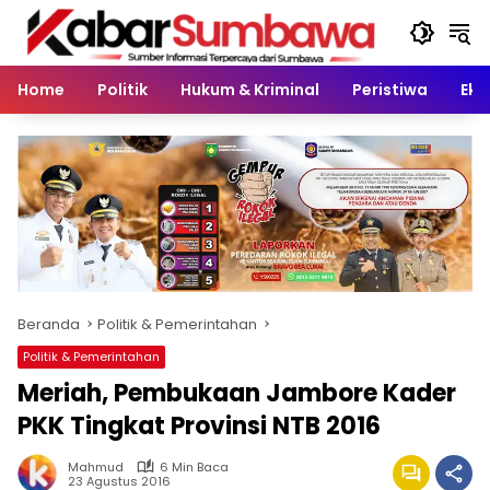
Langsung
ke
konten
Home
Politik
Hukum & Kriminal
Peristiwa
Eko
Beranda
Politik & Pemerintahan
Politik & Pemerintahan
Meriah, Pembukaan Jambore Kader
PKK Tingkat Provinsi NTB 2016
Mahmud
6 Min Baca
23 Agustus 2016