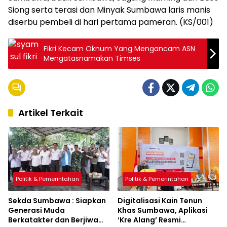
Siong serta terasi dan Minyak Sumbawa laris manis
diserbu pembeli di hari pertama pameran. (KS/001)
Fikri Kecam Oknum Yang Mengancam ASN
Mengatasnamakan Timses
Artikel Terkait
Politik & Pemerintahan
Politik & Pemerintahan
Sekda Sumbawa : Siapkan
Digitalisasi Kain Tenun
Generasi Muda
Khas Sumbawa, Aplikasi
Berkatakter dan Berjiwa
‘Kre Alang’ Resmi