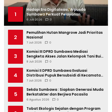
Hadapi Era Digitalisasi, Arpusda
1
Sumbawa Perkuat Pelayanan
6 Juli 2026
0
Pemulihan Hutan Mangrove Jadi Prioritas
2
Nasional
7 Juli 2026
0
Komisi III DPRD Sumbawa Mediasi
3
Sengketa Akses Jalan Kelompok Tani Buin
Dua
8 Juli 2026
0
Komisi II DPRD Sumbawa Evaluasi
4
Distribusi Pupuk Bersubsidi di Kecamatan
Lape
7 Juli 2026
0
Sekda Sumbawa : Siapkan Generasi Muda
5
Berkatakter dan Berjiwa Pacasila
6 Agustus 2026
0
Tobat Ekologis Sejalan dengan Program