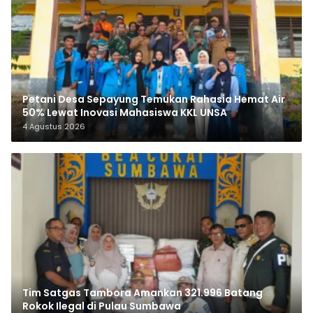
Petani Desa Sepayung Temukan Rahasia Hemat Air
50% Lewat Inovasi Mahasiswa KKL UNSA
4 Agustus 2026
Tim Satgas Tambora Amankan 321.996 Batang
Rokok Ilegal di Pulau Sumbawa