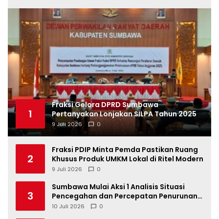
Fraksi Gelora DPRD Sumbawa
1
Pertanyakan Lonjakan SILPA Tahun 2025
9 Juli 2026
0
Fraksi PDIP Minta Pemda Pastikan Ruang
2
Khusus Produk UMKM Lokal di Ritel Modern
9 Juli 2026
0
Sumbawa Mulai Aksi 1 Analisis Situasi
3
Pencegahan dan Percepatan Penurunan
Stunting Tahun 2026
10 Juli 2026
0