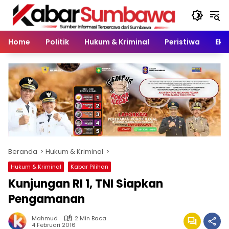
Langsung
ke
konten
Home
Politik
Hukum & Kriminal
Peristiwa
Eko
Beranda
Hukum & Kriminal
Hukum & Kriminal
Kabar Pilihan
Kunjungan RI 1, TNI Siapkan
Pengamanan
Mahmud
2 Min Baca
4 Februari 2016