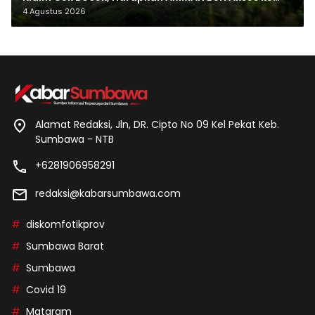
Makam Leluhur
4 Agustus 2026
Alamat Redaksi, Jln, DR. Cipto No 09 Kel Pekat Keb.
Sumbawa - NTB
+6281906958291
redaksi@kabarsumbawa.com
diskomfotikprov
Sumbawa Barat
Sumbawa
Covid 19
Mataram