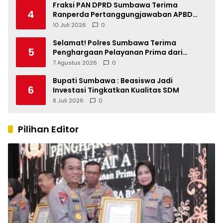
Fraksi PAN DPRD Sumbawa Terima
4
Ranperda Pertanggungjawaban APBD
2025, Soroti SILPA Rp201,68 Miliar dan
10 Juli 2026
0
Kinerja OPD
Selamat! Polres Sumbawa Terima
5
Penghargaan Pelayanan Prima dari
Kapolri
7 Agustus 2026
0
Bupati Sumbawa : Beasiswa Jadi
6
Investasi Tingkatkan Kualitas SDM
8 Juli 2026
0
Pilihan Editor