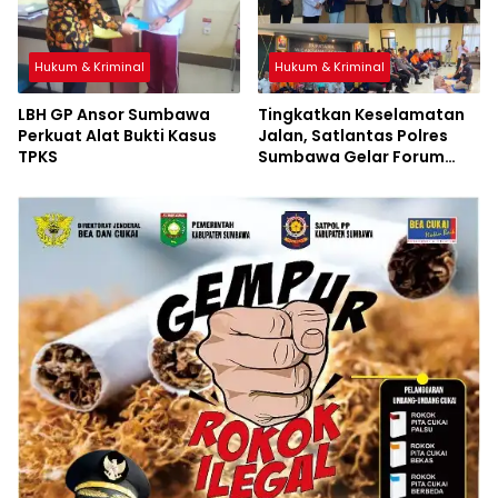
Hukum & Kriminal
Hukum & Kriminal
LBH GP Ansor Sumbawa
Tingkatkan Keselamatan
Perkuat Alat Bukti Kasus
Jalan, Satlantas Polres
TPKS
Sumbawa Gelar Forum
LLAJ, Pelatihan PPGD, dan
Bagikan Bansos