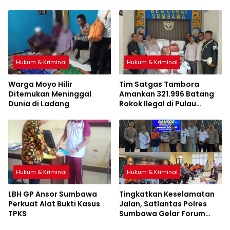
Kapolri
Hukum & Kriminal
Hukum & Kriminal
Warga Moyo Hilir
Tim Satgas Tambora
Ditemukan Meninggal
Amankan 321.996 Batang
Dunia di Ladang
Rokok Ilegal di Pulau
Sumbawa
Hukum & Kriminal
Hukum & Kriminal
LBH GP Ansor Sumbawa
Tingkatkan Keselamatan
Perkuat Alat Bukti Kasus
Jalan, Satlantas Polres
TPKS
Sumbawa Gelar Forum
LLAJ, Pelatihan PPGD, dan