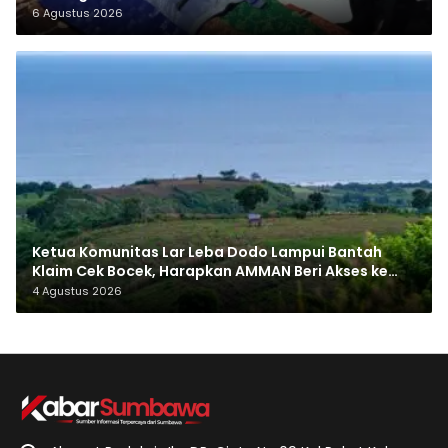
6 Agustus 2026
Ketua Komunitas Lar Leba Dodo Lampui Bantah
Klaim Cek Bocek, Harapkan AMMAN Beri Akses ke
Makam Leluhur
4 Agustus 2026