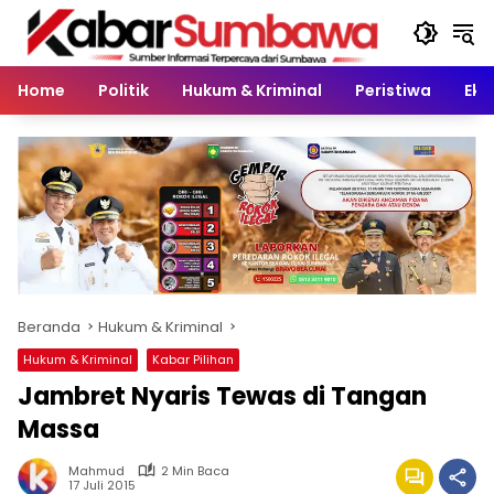
Langsung
ke
konten
Home
Politik
Hukum & Kriminal
Peristiwa
Eko
Beranda
Hukum & Kriminal
Hukum & Kriminal
Kabar Pilihan
Jambret Nyaris Tewas di Tangan
Massa
Mahmud
2 Min Baca
17 Juli 2015