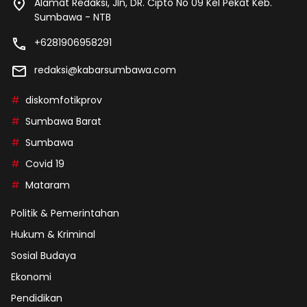
Alamat Redaksi, Jln, DR. Cipto No 09 Kel Pekat Keb.
Sumbawa - NTB
+6281906958291
redaksi@kabarsumbawa.com
diskomfotikprov
Sumbawa Barat
Sumbawa
Covid 19
Mataram
Politik & Pemerintahan
Hukum & Kriminal
Sosial Budaya
Ekonomi
Pendidikan