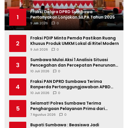
Fraksi Gelora DPRD Sumbawa
1
Pertanyakan Lonjakan SILPA Tahun 2025
9 Juli 2026
0
Fraksi PDIP Minta Pemda Pastikan Ruang
2
Khusus Produk UMKM Lokal di Ritel Modern
9 Juli 2026
0
Sumbawa Mulai Aksi 1 Analisis Situasi
3
Pencegahan dan Percepatan Penurunan
Stunting Tahun 2026
10 Juli 2026
0
Fraksi PAN DPRD Sumbawa Terima
4
Ranperda Pertanggungjawaban APBD
2025, Soroti SILPA Rp201,68 Miliar dan
10 Juli 2026
0
Kinerja OPD
Selamat! Polres Sumbawa Terima
5
Penghargaan Pelayanan Prima dari
Kapolri
7 Agustus 2026
0
Bupati Sumbawa : Beasiswa Jadi