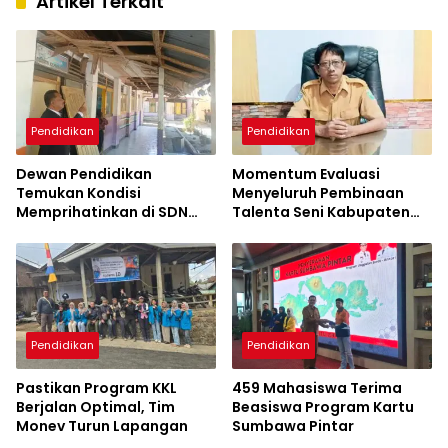
Artikel Terkait
Pendidikan
Pendidikan
Dewan Pendidikan
Momentum Evaluasi
Temukan Kondisi
Menyeluruh Pembinaan
Memprihatinkan di SDN
Talenta Seni Kabupaten
Kanar, Pagar Roboh
Sumbawa
hingga Meja-Kursi Tak
Memadai
Pendidikan
Pendidikan
Pastikan Program KKL
459 Mahasiswa Terima
Berjalan Optimal, Tim
Beasiswa Program Kartu
Monev Turun Lapangan
Sumbawa Pintar