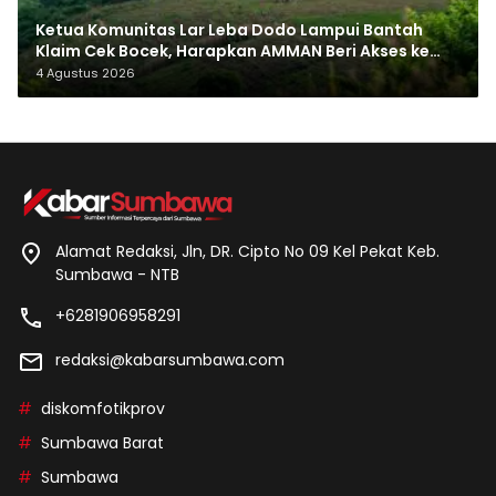
Ketua Komunitas Lar Leba Dodo Lampui Bantah
Klaim Cek Bocek, Harapkan AMMAN Beri Akses ke
Makam Leluhur
4 Agustus 2026
Alamat Redaksi, Jln, DR. Cipto No 09 Kel Pekat Keb.
Sumbawa - NTB
+6281906958291
redaksi@kabarsumbawa.com
diskomfotikprov
Sumbawa Barat
Sumbawa