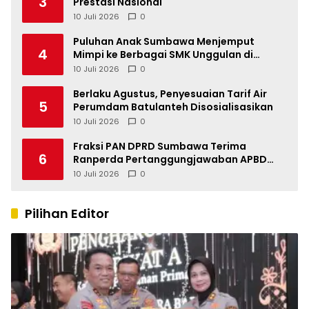
3
Prestasi Nasional
10 Juli 2026
0
Puluhan Anak Sumbawa Menjemput
4
Mimpi ke Berbagai SMK Unggulan di
Indonesia
10 Juli 2026
0
Berlaku Agustus, Penyesuaian Tarif Air
5
Perumdam Batulanteh Disosialisasikan
10 Juli 2026
0
Fraksi PAN DPRD Sumbawa Terima
6
Ranperda Pertanggungjawaban APBD
2025, Soroti SILPA Rp201,68 Miliar dan
10 Juli 2026
0
Kinerja OPD
Pilihan Editor