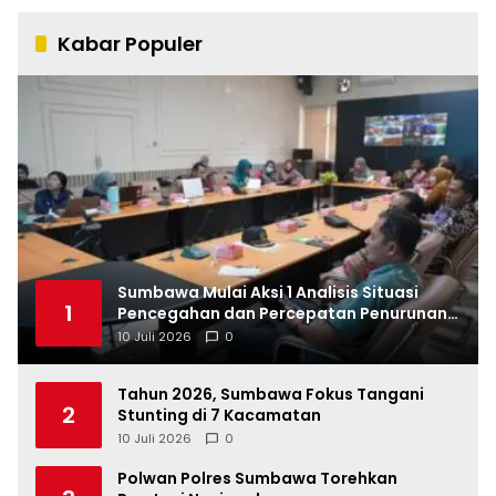
Kabar Populer
Sumbawa Mulai Aksi 1 Analisis Situasi
1
Pencegahan dan Percepatan Penurunan
Stunting Tahun 2026
10 Juli 2026
0
Tahun 2026, Sumbawa Fokus Tangani
2
Stunting di 7 Kacamatan
10 Juli 2026
0
Polwan Polres Sumbawa Torehkan