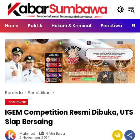
Langsung
ke
konten
Home
Politik
Hukum & Kriminal
Peristiwa
Eko
Beranda
Pendidikan
Pendidikan
IGEM Competition Resmi Dibuka, UTS
Siap Bersaing
Mahmud
4 Min Baca
2 November 2014