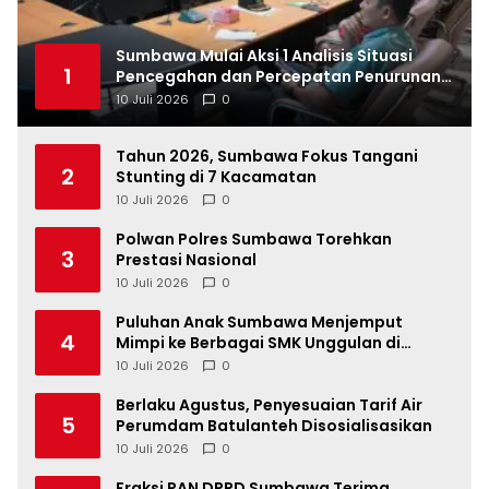
Sumbawa Mulai Aksi 1 Analisis Situasi
1
Pencegahan dan Percepatan Penurunan
Stunting Tahun 2026
10 Juli 2026
0
Tahun 2026, Sumbawa Fokus Tangani
2
Stunting di 7 Kacamatan
10 Juli 2026
0
Polwan Polres Sumbawa Torehkan
3
Prestasi Nasional
10 Juli 2026
0
Puluhan Anak Sumbawa Menjemput
4
Mimpi ke Berbagai SMK Unggulan di
Indonesia
10 Juli 2026
0
Berlaku Agustus, Penyesuaian Tarif Air
5
Perumdam Batulanteh Disosialisasikan
10 Juli 2026
0
Fraksi PAN DPRD Sumbawa Terima