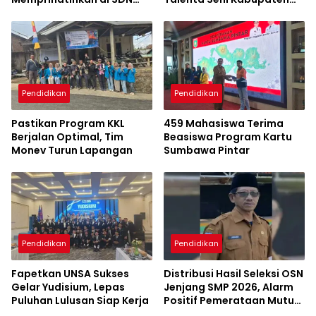
Kanar, Pagar Roboh
Sumbawa
hingga Meja-Kursi Tak
Memadai
Pendidikan
Pendidikan
Pastikan Program KKL
459 Mahasiswa Terima
Berjalan Optimal, Tim
Beasiswa Program Kartu
Monev Turun Lapangan
Sumbawa Pintar
Pendidikan
Pendidikan
Fapetkan UNSA Sukses
Distribusi Hasil Seleksi OSN
Gelar Yudisium, Lepas
Jenjang SMP 2026, Alarm
Puluhan Lulusan Siap Kerja
Positif Pemerataan Mutu
Akademik di Sumbawa