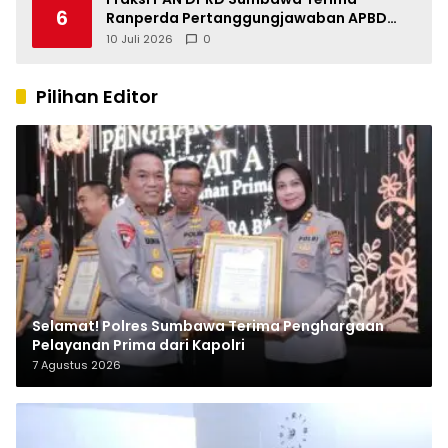
6
Ranperda Pertanggungjawaban APBD
2025, Soroti SILPA Rp201,68 Miliar dan
10 Juli 2026
0
Kinerja OPD
Pilihan Editor
Selamat! Polres Sumbawa Terima Penghargaan
Pelayanan Prima dari Kapolri
7 Agustus 2026