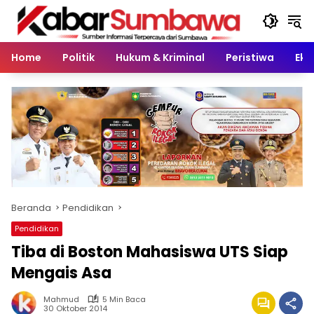
Langsung
ke
konten
Home
Politik
Hukum & Kriminal
Peristiwa
Eko
Beranda
Pendidikan
Pendidikan
Tiba di Boston Mahasiswa UTS Siap
Mengais Asa
Mahmud
5 Min Baca
30 Oktober 2014