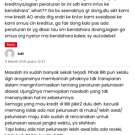
kreditnya,lagian peraturan br ini sdh kami infox ke
bendahara”..what?? Ga bs seenaknya gt dong,dlu wkt kami
mw kredit AO anda dtg sndri ke kntor kami sosialisasi ke
kami smua cln kreditur, ga fair dong kalo pas ada
peraturan br yg dkasi tau sm bendahara doang,lagian ga
smua org nyetor ma bendahara kalee, sy autodebet
Reply
Adi
3 Maret 2015 pukul 12:27
Masalah ini sudah banyak sekali terjadi. Pihak BRI pun selalu
dgn arogansinya membantah pihaknya tdk transparan
dalam menginformasikan tentang peraturan pelunasan
diawal. Ujung2nya memojokan nasabah yang tdk
menanyakan hal ini sebelumnya.
Semoga yang mau kredit di BRI pikir2 dulu deh. Kecuali
memang tidak ada niat pelunasan di muka/ lebih awal/
pelunasan maju. Kalo sudah di rencanakan untuk
pelunasan sesuai jangka waktu, ya silahkan.
Tapi kalau ada niat pelunasan lebih awal bila ada rezeki,