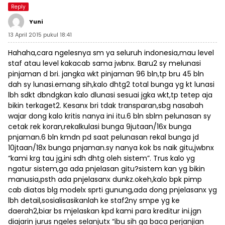
Reply
Yuni
13 April 2015 pukul 18:41
Hahaha,cara ngelesnya sm ya seluruh indonesia,mau level
staf atau level kakacab sama jwbnx. Baru2 sy melunasi
pinjaman d bri. jangka wkt pinjaman 96 bln,tp bru 45 bln
dah sy lunasi.emang sih,kalo dhtg2 total bunga yg kt lunasi
lbh sdkt dbndgkan kalo dlunasi sesuai jgka wkt,tp tetep aja
bikin terkaget2. Kesanx bri tdak transparan,sbg nasabah
wajar dong kalo kritis nanya ini itu.6 bln sblm pelunasan sy
cetak rek koran,rekalkulasi bunga 9jutaan/16x bunga
pnjaman.6 bln kmdn pd saat pelunasan rekal bunga jd
10jtaan/18x bunga pnjaman.sy nanya kok bs naik gitu,jwbnx
“kami krg tau jg,ini sdh dhtg oleh sistem”. Trus kalo yg
ngatur sistem,ga ada pnjelasan gitu?sistem kan yg bikin
manusia,psth ada pnjelasanx dunkz.okeh,kalo bpk pimp
cab diatas blg modelx sprti gunung,ada dong pnjelasanx yg
lbh detail,sosialisasikanlah ke staf2ny smpe yg ke
daerah2,biar bs mjelaskan kpd kami para kreditur ini.jgn
diajarin jurus ngeles selanjutx “ibu sih ga baca perjanjian