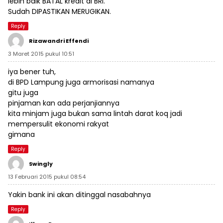
lebih baik BATAL kredit di BRI.
Sudah DIPASTIKAN MERUGIKAN.
Reply
Rizawandri Effendi
3 Maret 2015 pukul 10:51
iya bener tuh,
di BPD Lampung juga armorisasi namanya
gitu juga
pinjaman kan ada perjanjiannya
kita minjam juga bukan sama lintah darat koq jadi
mempersulit ekonomi rakyat
gimana
Reply
Swingly
13 Februari 2015 pukul 08:54
Yakin bank ini akan ditinggal nasabahnya
Reply