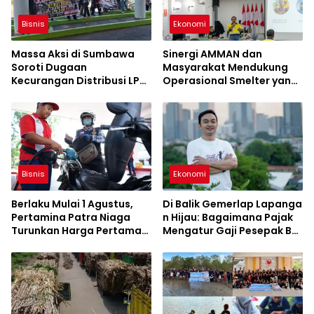
Bisnis
Ekonomi
Massa Aksi di Sumbawa
Sinergi AMMAN dan
Soroti Dugaan
Masyarakat Mendukung
Kecurangan Distribusi LPG
Operasional Smelter yang
3 Kg Hingga Pangkalan
Aman dan Berkelanjutan
Fiktif
Bisnis
Ekonomi
Berlaku Mulai 1 Agustus,
Di Balik Gemerlap Lapanga
Pertamina Patra Niaga
n Hijau: Bagaimana Pajak
Turunkan Harga Pertamax
Mengatur Gaji Pesepak Bol
Series
a di Indonesia?