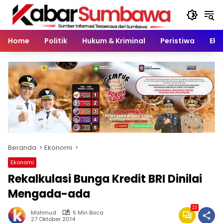
Langsung
ke
konten
Home
Politik
Hukum & Kriminal
Peristiwa
Eko
Beranda
Ekonomi
Ekonomi
Rekalkulasi Bunga Kredit BRI Dinilai
Mengada-ada
22
Mahmud
5 Min Baca
27 Oktober 2014