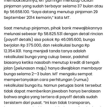
membuktikannya, MT pun ingin menutup cicilan
pinjaman yang sudah terbayar selama 37 bulan atau
Rp 56.658.100. “Saya datang menutup pinjaman 29
September 2014 kemarin,” kata MT.
Saat menutup pinjaman, pihak bank mewajibkannya
melunasi sebesar Rp 58.825.531 dengan detail rincian
(payoff details) sisa pokok Rp 46.095.600, bunga
berjalan Rp 375.000, dan rekalkulasi bunga Rp
12.354.931. Yang menjadi tanda tanya adalah
rekalkulasi bunga yang cukup besar, padahal
biasanya ketika nasabah menutup kredit di tengah
jalan (pelunasan maju) hanya diwajibkan membayar
bunga selama 2—3 bulan. MT mengaku sempat
mempertanyakan cara perhitungan (rumus)
rekalkulasi bunga itu. Namun petugas bank tersebut
tidak dapat memberikan jawaban hanya beralasan
bahwa angka yang tertera di payoff details sudah
tersistem dari pusat. “Ini kan tidak transparan,