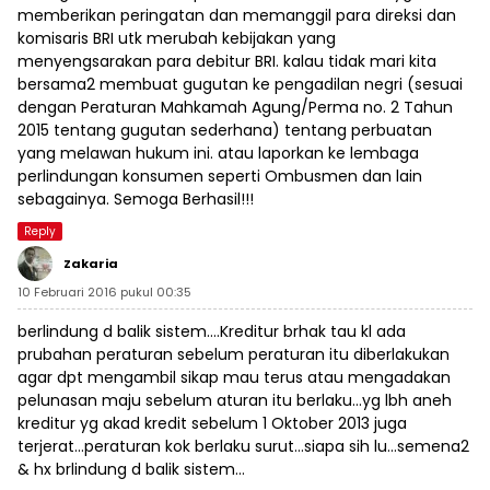
memberikan peringatan dan memanggil para direksi dan
komisaris BRI utk merubah kebijakan yang
menyengsarakan para debitur BRI. kalau tidak mari kita
bersama2 membuat gugutan ke pengadilan negri (sesuai
dengan Peraturan Mahkamah Agung/Perma no. 2 Tahun
2015 tentang gugutan sederhana) tentang perbuatan
yang melawan hukum ini. atau laporkan ke lembaga
perlindungan konsumen seperti Ombusmen dan lain
sebagainya. Semoga Berhasil!!!
Reply
Zakaria
10 Februari 2016 pukul 00:35
berlindung d balik sistem….Kreditur brhak tau kl ada
prubahan peraturan sebelum peraturan itu diberlakukan
agar dpt mengambil sikap mau terus atau mengadakan
pelunasan maju sebelum aturan itu berlaku…yg lbh aneh
kreditur yg akad kredit sebelum 1 Oktober 2013 juga
terjerat…peraturan kok berlaku surut…siapa sih lu…semena2
& hx brlindung d balik sistem…