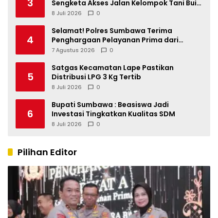
3
Sengketa Akses Jalan Kelompok Tani Buin
Dua
8 Juli 2026
0
Selamat! Polres Sumbawa Terima
4
Penghargaan Pelayanan Prima dari
Kapolri
7 Agustus 2026
0
Satgas Kecamatan Lape Pastikan
5
Distribusi LPG 3 Kg Tertib
8 Juli 2026
0
Bupati Sumbawa : Beasiswa Jadi
6
Investasi Tingkatkan Kualitas SDM
8 Juli 2026
0
Pilihan Editor