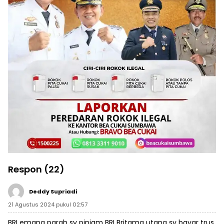
Respon (22)
Deddy Supriadi
21 Agustus 2024 pukul 02:57
BRI emang parah sy pinjam BRI Britama utang sy bayar trus