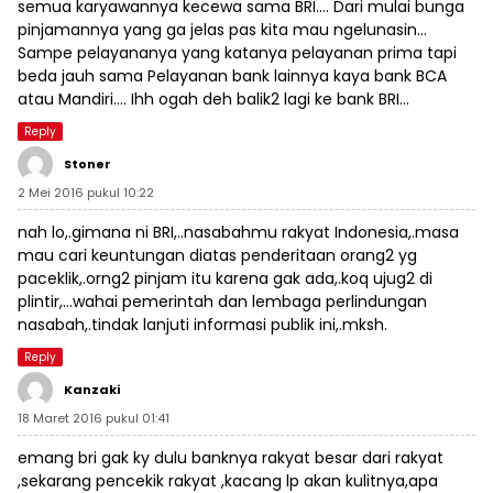
semua karyawannya kecewa sama BRI…. Dari mulai bunga
pinjamannya yang ga jelas pas kita mau ngelunasin…
Sampe pelayananya yang katanya pelayanan prima tapi
beda jauh sama Pelayanan bank lainnya kaya bank BCA
atau Mandiri…. Ihh ogah deh balik2 lagi ke bank BRI…
Reply
Stoner
2 Mei 2016 pukul 10:22
nah lo,.gimana ni BRI,..nasabahmu rakyat Indonesia,.masa
mau cari keuntungan diatas penderitaan orang2 yg
paceklik,.orng2 pinjam itu karena gak ada,.koq ujug2 di
plintir,…wahai pemerintah dan lembaga perlindungan
nasabah,.tindak lanjuti informasi publik ini,.mksh.
Reply
Kanzaki
18 Maret 2016 pukul 01:41
emang bri gak ky dulu banknya rakyat besar dari rakyat
,sekarang pencekik rakyat ,kacang lp akan kulitnya,apa