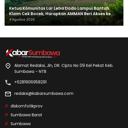
Ketua Komunitas Lar Leba Dodo Lampui Bantah
Klaim Cek Bocek, Harapkan AMMAN Beri Akses ke
Makam Leluhur
4 Agustus 2026
Alamat Redaksi, Jln, DR. Cipto No 09 Kel Pekat Keb.
Sumbawa - NTB
+6281906958291
redaksi@kabarsumbawa.com
diskomfotikprov
Sumbawa Barat
Sumbawa