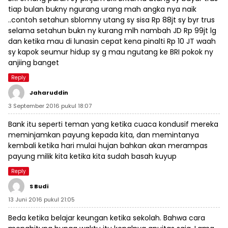
tiap bulan bukny ngurang urang mah angka nya naik
..contoh setahun sblomny utang sy sisa Rp 88jt sy byr trus
selama setahun bukn ny kurang mlh nambah JD Rp 99jt lg
dan ketika mau di lunasin cepat kena pinalti Rp 10 JT waah
sy kapok seumur hidup sy g mau ngutang ke BRI pokok ny
anjiing banget
Reply
Jaharuddin
3 September 2016 pukul 18:07
Bank itu seperti teman yang ketika cuaca kondusif mereka
meminjamkan payung kepada kita, dan memintanya
kembali ketika hari mulai hujan bahkan akan merampas
payung milik kita ketika kita sudah basah kuyup
Reply
S Budi
13 Juni 2016 pukul 21:05
Beda ketika belajar keungan ketika sekolah. Bahwa cara