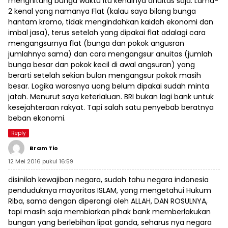
menghitung bunga waktu itu kenalnya anuitas saja. Lama-
2 kenal yang namanya Flat (kalau saya bilang bunga
hantam kromo, tidak mengindahkan kaidah ekonomi dan
imbal jasa), terus setelah yang dipakai flat adalagi cara
mengangsurnya flat (bunga dan pokok angusran
jumlahnya sama) dan cara mengangsur anuitas (jumlah
bunga besar dan pokok kecil di awal angsuran) yang
berarti setelah sekian bulan mengangsur pokok masih
besar. Logika warasnya uang belum dipakai sudah minta
jatah. Menurut saya keterlaluan. BRI bukan lagi bank untuk
kesejahteraan rakyat. Tapi salah satu penyebab beratnya
beban ekonomi.
Reply
Bram Tio
12 Mei 2016 pukul 16:59
disinilah kewajiban negara, sudah tahu negara indonesia
penduduknya mayoritas ISLAM, yang mengetahui Hukum
Riba, sama dengan diperangi oleh ALLAH, DAN ROSULNYA,
tapi masih saja membiarkan pihak bank memberlakukan
bungan yang berlebihan lipat ganda, seharus nya negara