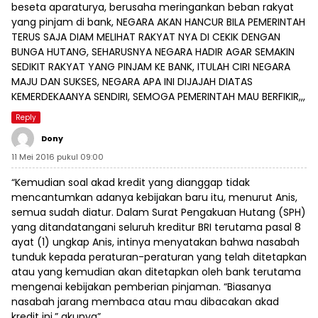
beseta aparaturya, berusaha meringankan beban rakyat
yang pinjam di bank, NEGARA AKAN HANCUR BILA PEMERINTAH
TERUS SAJA DIAM MELIHAT RAKYAT NYA DI CEKIK DENGAN
BUNGA HUTANG, SEHARUSNYA NEGARA HADIR AGAR SEMAKIN
SEDIKIT RAKYAT YANG PINJAM KE BANK, ITULAH CIRI NEGARA
MAJU DAN SUKSES, NEGARA APA INI DIJAJAH DIATAS
KEMERDEKAANYA SENDIRI, SEMOGA PEMERINTAH MAU BERFIKIR,,,
Reply
Dony
11 Mei 2016 pukul 09:00
“Kemudian soal akad kredit yang dianggap tidak
mencantumkan adanya kebijakan baru itu, menurut Anis,
semua sudah diatur. Dalam Surat Pengakuan Hutang (SPH)
yang ditandatangani seluruh kreditur BRI terutama pasal 8
ayat (1) ungkap Anis, intinya menyatakan bahwa nasabah
tunduk kepada peraturan-peraturan yang telah ditetapkan
atau yang kemudian akan ditetapkan oleh bank terutama
mengenai kebijakan pemberian pinjaman. “Biasanya
nasabah jarang membaca atau mau dibacakan akad
kredit ini,” akunya”