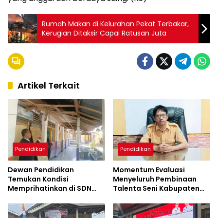
Rumah Makan di Kelurahan Pekat Terbakar,
Kerugian Ditaksir Capai Ratusan Juta
Artikel Terkait
Pendidikan
Pendidikan
Dewan Pendidikan
Momentum Evaluasi
Temukan Kondisi
Menyeluruh Pembinaan
Memprihatinkan di SDN
Talenta Seni Kabupaten
Kanar, Pagar Roboh
Sumbawa
hingga Meja-Kursi Tak
Memadai