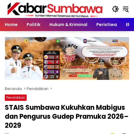
Langsung
ke
konten
Home
Politik
Hukum & Kriminal
Peristiwa
Eko
Beranda
Pendidikan
Pendidikan
STAIS Sumbawa Kukuhkan Mabigus
dan Pengurus Gudep Pramuka 2026–
2029