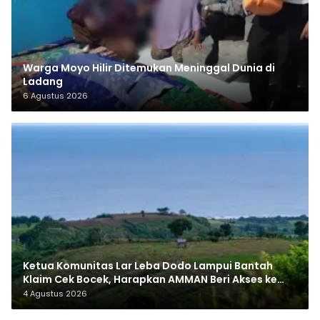
Warga Moyo Hilir Ditemukan Meninggal Dunia di
Ladang
6 Agustus 2026
Ketua Komunitas Lar Leba Dodo Lampui Bantah
Klaim Cek Bocek, Harapkan AMMAN Beri Akses ke
Makam Leluhur
4 Agustus 2026