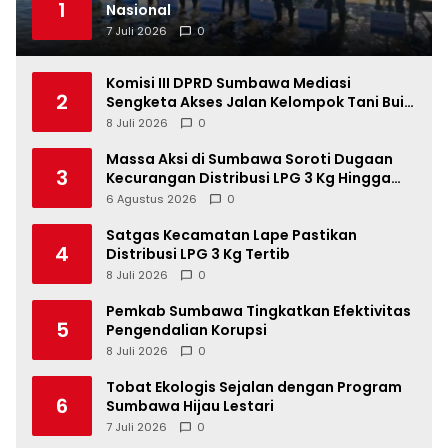
1
Nasional
7 Juli 2026
0
Komisi III DPRD Sumbawa Mediasi
2
Sengketa Akses Jalan Kelompok Tani Buin
Dua
8 Juli 2026
0
Massa Aksi di Sumbawa Soroti Dugaan
3
Kecurangan Distribusi LPG 3 Kg Hingga
Pangkalan Fiktif
6 Agustus 2026
0
Satgas Kecamatan Lape Pastikan
4
Distribusi LPG 3 Kg Tertib
8 Juli 2026
0
Pemkab Sumbawa Tingkatkan Efektivitas
5
Pengendalian Korupsi
8 Juli 2026
0
Tobat Ekologis Sejalan dengan Program
6
Sumbawa Hijau Lestari
7 Juli 2026
0