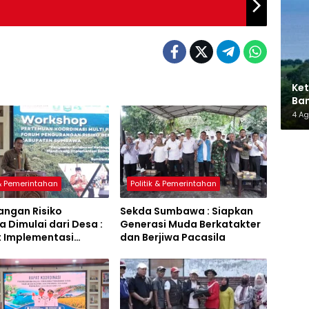
Ket
Ban
AMM
4 A
 & Pemerintahan
Politik & Pemerintahan
angan Risiko
Sekda Sumbawa : Siapkan
 Dimulai dari Desa :
Generasi Muda Berkatakter
t Implementasi
dan Berjiwa Pacasila
a Hijau Lestari