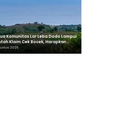
ua Komunitas Lar Leba Dodo Lampui
tah Klaim Cek Bocek, Harapkan
AN Beri Akses ke Makam Leluhur
gustus 2026