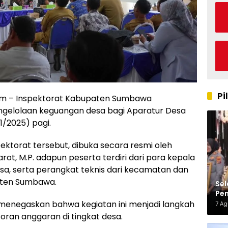
Pi
m – Inspektorat Kabupaten Sumbawa
gelolaan keguangan desa bagi Aparatur Desa
/2025) pagi.
ektorat tersebut, dibuka secara resmi oleh
arot, M.P. adapun peserta terdiri dari para kepala
esa, serta perangkat teknis dari kecamatan dan
aten Sumbawa.
Sel
Pen
Kap
menegaskan bahwa kegiatan ini menjadi langkah
7 A
oran anggaran di tingkat desa.