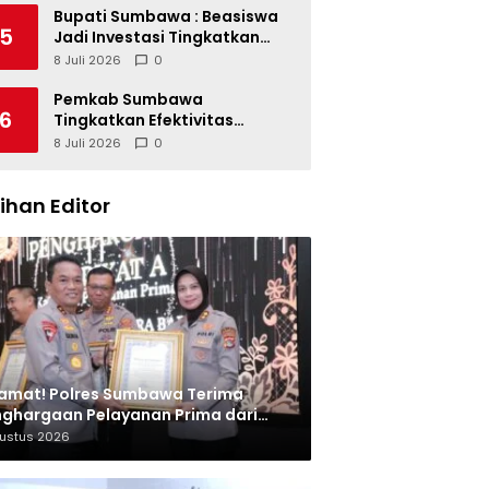
Bupati Sumbawa : Beasiswa
5
Jadi Investasi Tingkatkan
Kualitas SDM
8 Juli 2026
0
Pemkab Sumbawa
6
Tingkatkan Efektivitas
Pengendalian Korupsi
8 Juli 2026
0
lihan Editor
amat! Polres Sumbawa Terima
ghargaan Pelayanan Prima dari
olri
gustus 2026