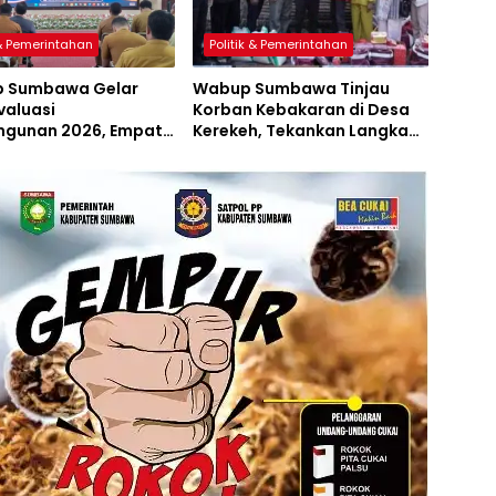
 & Pemerintahan
Politik & Pemerintahan
 Sumbawa Gelar
Wabup Sumbawa Tinjau
valuasi
Korban Kebakaran di Desa
gunan 2026, Empat
Kerekeh, Tekankan Langkah
 Proyek Perubahan
Preventif
iluncurkan