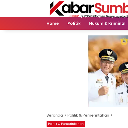
Langsung
ke
konten
Home
Politik
Hukum & Kriminal
Beranda
Politik & Pemerintahan
Politik & Pemerintahan