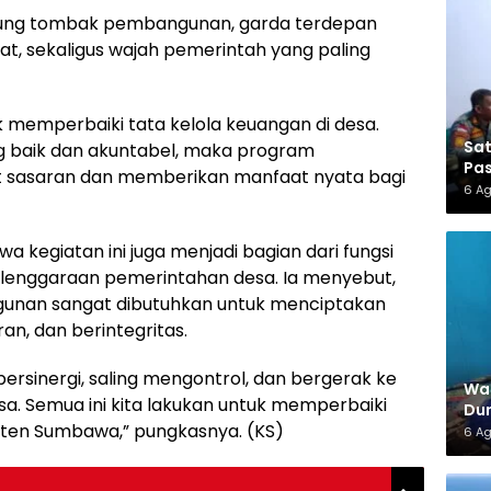
jung tombak pembangunan, garda terdepan
, sekaligus wajah pemerintah yang paling
k memperbaiki tata kelola keuangan di desa.
Sa
 baik dan akuntabel, maka program
Pas
 sasaran dan memberikan manfaat nyata bagi
6 A
wa kegiatan ini juga menjadi bagian dari fungsi
enggaraan pemerintahan desa. Ia menyebut,
ngunan sangat dibutuhkan untuk menciptakan
an, dan berintegritas.
rsinergi, saling mengontrol, dan bergerak ke
War
a. Semua ini kita lakukan untuk memperbaiki
Dun
aten Sumbawa,” pungkasnya. (KS)
6 A