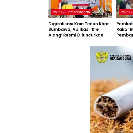
Politik & Pemerintahan
Politik
Digitalisasi Kain Tenun Khas
Pemkab
Sumbawa, Aplikasi ‘Kre
Rakor E
Alang’ Resmi Diluncurkan
Pemban
Inovasi
Resmi D