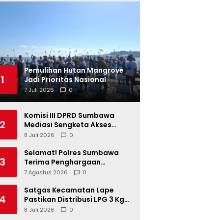
Pemulihan Hutan Mangrove
1
Jadi Prioritas Nasional
7 Juli 2026
0
Komisi III DPRD Sumbawa
2
Mediasi Sengketa Akses
Jalan Kelompok Tani Buin Dua
8 Juli 2026
0
Selamat! Polres Sumbawa
3
Terima Penghargaan
Pelayanan Prima dari Kapolri
7 Agustus 2026
0
Satgas Kecamatan Lape
4
Pastikan Distribusi LPG 3 Kg
Tertib
8 Juli 2026
0