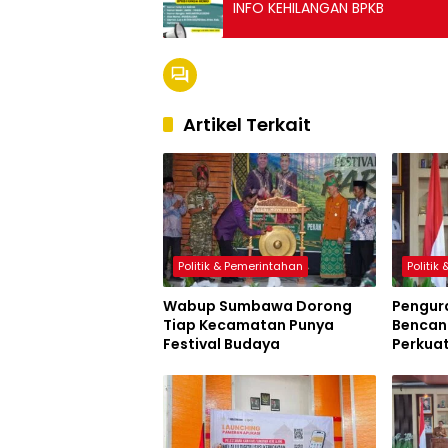
INFO KEHILANGAN BPKB
Artikel Terkait
Politik & Pemerintahan
Politik
Wabup Sumbawa Dorong
Pengur
Tiap Kecamatan Punya
Bencana
Festival Budaya
Perkua
Sumbaw