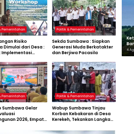
 & Pemerintahan
Politik & Pemerintahan
Ket
angan Risiko
Sekda Sumbawa : Siapkan
Ban
 Dimulai dari Desa :
Generasi Muda Berkatakter
AMM
4 A
t Implementasi
dan Berjiwa Pacasila
a Hijau Lestari
 & Pemerintahan
Politik & Pemerintahan
 Sumbawa Gelar
Wabup Sumbawa Tinjau
valuasi
Korban Kebakaran di Desa
gunan 2026, Empat
Kerekeh, Tekankan Langkah
 Proyek Perubahan
Preventif
iluncurkan