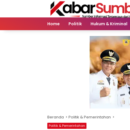
Langsung
ke
konten
Home
Politik
Hukum & Kriminal
Beranda
Politik & Pemerintahan
Politik & Pemerintahan