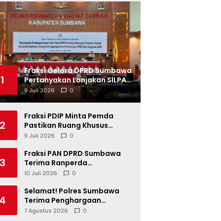
Fraksi Gelora DPRD Sumbawa
1
Pertanyakan Lonjakan SILPA
Tahun 2025
9 Juli 2026
0
Fraksi PDIP Minta Pemda
2
Pastikan Ruang Khusus
Produk UMKM Lokal di Ritel
9 Juli 2026
0
Modern
Fraksi PAN DPRD Sumbawa
3
Terima Ranperda
Pertanggungjawaban APBD
10 Juli 2026
0
2025, Soroti SILPA Rp201,68
Miliar dan Kinerja OPD
Selamat! Polres Sumbawa
4
Terima Penghargaan
Pelayanan Prima dari Kapolri
7 Agustus 2026
0