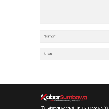
Alamat Redaksi, Jln, DR. Cipto No 0