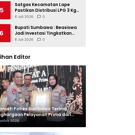
Satgas Kecamatan Lape
5
Pastikan Distribusi LPG 3 Kg
Tertib
8 Juli 2026
0
Bupati Sumbawa : Beasiswa
6
Jadi Investasi Tingkatkan
Kualitas SDM
8 Juli 2026
0
lihan Editor
amat! Polres Sumbawa Terima
ghargaan Pelayanan Prima dari
olri
gustus 2026