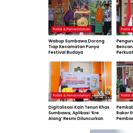
Politik & Pemerintahan
Politik
Wabup Sumbawa Dorong
Pengur
Tiap Kecamatan Punya
Bencana
Festival Budaya
Perkua
Sumbaw
Politik & Pemerintahan
Politik
Digitalisasi Kain Tenun Khas
Pemkab
Sumbawa, Aplikasi ‘Kre
Rakor E
Alang’ Resmi Diluncurkan
Pemban
Inovasi
Resmi D