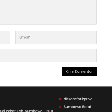
diskomfotikprov
Sumbawa Barat
9 Kel Pekat Keb. Sumbawa - NTB