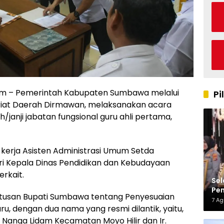
 – Pemerintah Kabupaten Sumbawa melalui
Pi
riat Daerah Dirmawan, melaksanakan acara
janji jabatan fungsional guru ahli pertama,
 kerja Asisten Administrasi Umum Setda
ri Kepala Dinas Pendidikan dan Kebudayaan
rkait.
Sel
Pen
putusan Bupati Sumbawa tentang Penyesuaian
Kap
7 A
u, dengan dua nama yang resmi dilantik, yaitu,
ri Nanga Lidam Kecamatan Moyo Hilir dan Ir.