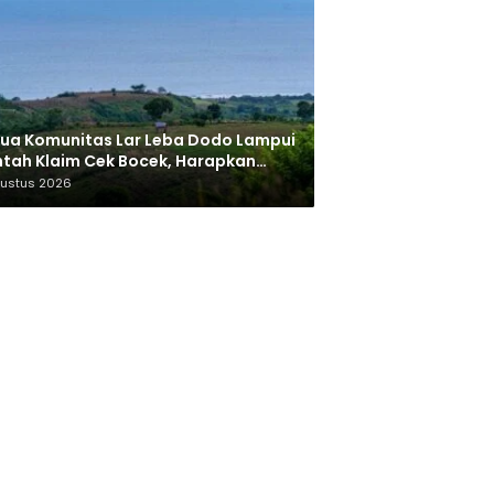
ua Komunitas Lar Leba Dodo Lampui
tah Klaim Cek Bocek, Harapkan
AN Beri Akses ke Makam Leluhur
gustus 2026