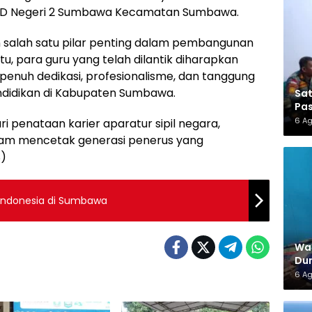
 SD Negeri 2 Sumbawa Kecamatan Sumbawa.
 salah satu pilar penting dalam pembangunan
u, para guru yang telah dilantik diharapkan
enuh dedikasi, profesionalisme, dan tanggung
didikan di Kabupaten Sumbawa.
Sa
Pas
6 A
i penataan karier aparatur sipil negara,
lam mencetak generasi penerus yang
S)
l Indonesia di Sumbawa
War
Dun
6 A