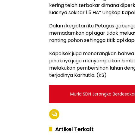
kering telah terbakar dimana dipe
luasnya sekitar 1.5 HA” Ungkap Kapol
Dalam kegiatan itu Petugas gabunga
memadamkan api agar tidak melua
ranting pohon sehingga titik api da
Kapolsek juga menerangkan bahwa 
pihaknya juga menyampaikan himbau
melakukan pembersihan lahan deng
terjadinya Karhutla. (KS)
Murid SDN Jerongko Berdesakan
Artikel Terkait