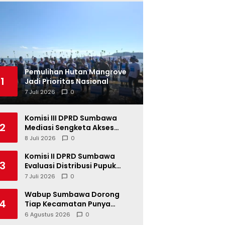
Pemulihan Hutan Mangrove
1
Jadi Prioritas Nasional
7 Juli 2026
0
Komisi III DPRD Sumbawa
2
Mediasi Sengketa Akses
Jalan Kelompok Tani Buin Dua
8 Juli 2026
0
Komisi II DPRD Sumbawa
3
Evaluasi Distribusi Pupuk
Bersubsidi di Kecamatan
7 Juli 2026
0
Lape
Wabup Sumbawa Dorong
4
Tiap Kecamatan Punya
Festival Budaya
6 Agustus 2026
0