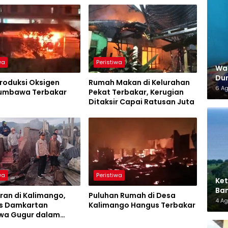
wa
Peristiwa
War
Dun
roduksi Oksigen
Rumah Makan di Kelurahan
6 A
umbawa Terbakar
Pekat Terbakar, Kerugian
Ditaksir Capai Ratusan Juta
wa
Peristiwa
Ket
Ban
ran di Kalimango,
Puluhan Rumah di Desa
AMM
4 A
s Damkartan
Kalimango Hangus Terbakar
a Gugur dalam