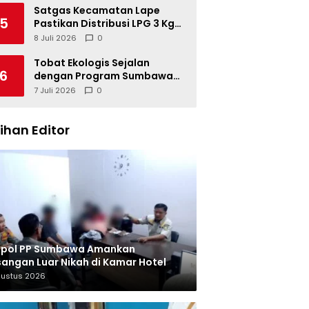
Satgas Kecamatan Lape
5
Pastikan Distribusi LPG 3 Kg
Tertib
8 Juli 2026
0
Tobat Ekologis Sejalan
6
dengan Program Sumbawa
Hijau Lestari
7 Juli 2026
0
lihan Editor
tpol PP Sumbawa Amankan
angan Luar Nikah di Kamar Hotel
gustus 2026