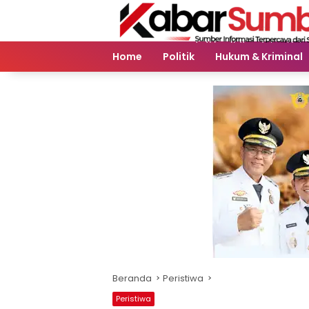
Langsung
ke
konten
Home
Politik
Hukum & Kriminal
Beranda
Peristiwa
Peristiwa