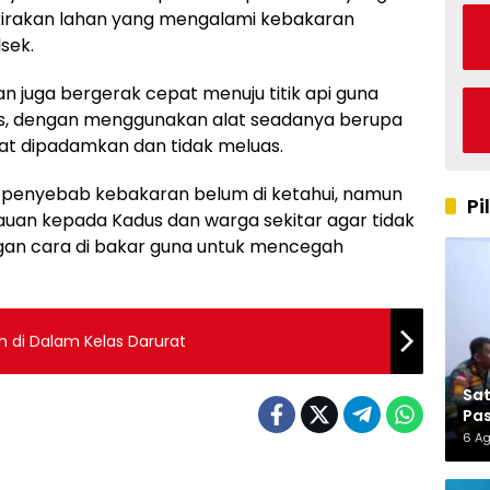
rkirakan lahan yang mengalami kebakaran
sek.
n juga bergerak cepat menuju titik api guna
s, dengan menggunakan alat seadanya berupa
pat dipadamkan dan tidak meluas.
penyebab kebakaran belum di ketahui, namun
Pi
an kepada Kadus dan warga sekitar agar tidak
an cara di bakar guna untuk mencegah
 di Dalam Kelas Darurat
Sa
Pas
6 A