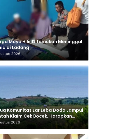
ga Moyo Hilir Ditemukan Meninggal
ia di Ladang
gustus 2026
ua Komunitas Lar Leba Dodo Lampui
tah Klaim Cek Bocek, Harapkan
AN Beri Akses ke Makam Leluhur
gustus 2026