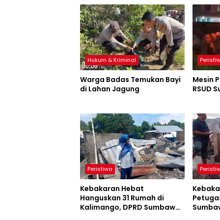
Hukum & Kriminal
Peristi
Warga Badas Temukan Bayi
Mesin P
di Lahan Jagung
RSUD S
Peristiwa
Peristi
Kebakaran Hebat
Kebaka
Hanguskan 31 Rumah di
Petuga
Kalimango, DPRD Sumbawa
Sumbaw
Soroti Akses Damkar
Tugas