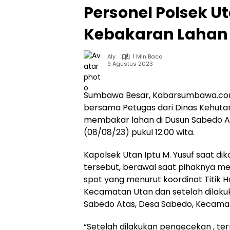
Personel Polsek 
Kebakaran Lahan 
Aly
1 Min Baca
9 Agustus 2023
Sumbawa Besar, Kabarsumbawa.com
bersama Petugas dari Dinas Kehut
membakar lahan di Dusun Sabedo At
(08/08/23) pukul 12.00 wita.
Kapolsek Utan Iptu M. Yusuf saat 
tersebut, berawal saat pihaknya men
spot yang menurut koordinat Titik H
Kecamatan Utan dan setelah dilakuk
Sabedo Atas, Desa Sabedo, Kecama
“Setelah dilakukan pengecekan , te