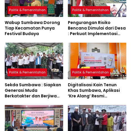
Politik & Pemerintahan
Politik & Pemerintahan
Wabup Sumbawa Dorong
Pengurangan Risiko
Tiap Kecamatan Punya
Bencana Dimulai dari Desa
Festival Budaya
: Perkuat Implementasi
Sumbawa Hijau Lestari
Politik & Pemerintahan
Politik & Pemerintahan
Sekda Sumbawa : Siapkan
Digitalisasi Kain Tenun
Generasi Muda
Khas Sumbawa, Aplikasi
Berkatakter dan Berjiwa
‘Kre Alang’ Resmi
Pacasila
Diluncurkan