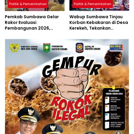
Politik & Pemerintahan
Politik & Pemerintahan
Pemkab Sumbawa Gelar
Wabup Sumbawa Tinjau
Rakor Evaluasi
Korban Kebakaran di Desa
Pembangunan 2026,
Kerekeh, Tekankan
Empat Inovasi Proyek
Langkah Preventif
Perubahan Resmi
Diluncurkan