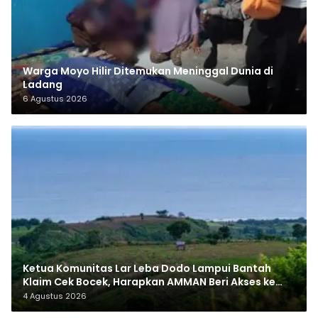
Warga Moyo Hilir Ditemukan Meninggal Dunia di
Ladang
6 Agustus 2026
Ketua Komunitas Lar Leba Dodo Lampui Bantah
Klaim Cek Bocek, Harapkan AMMAN Beri Akses ke
Makam Leluhur
4 Agustus 2026