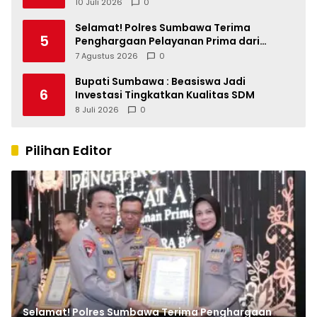
2025, Soroti SILPA Rp201,68 Miliar dan
10 Juli 2026
0
Kinerja OPD
Selamat! Polres Sumbawa Terima
5
Penghargaan Pelayanan Prima dari
Kapolri
7 Agustus 2026
0
Bupati Sumbawa : Beasiswa Jadi
6
Investasi Tingkatkan Kualitas SDM
8 Juli 2026
0
Pilihan Editor
Selamat! Polres Sumbawa Terima Penghargaan