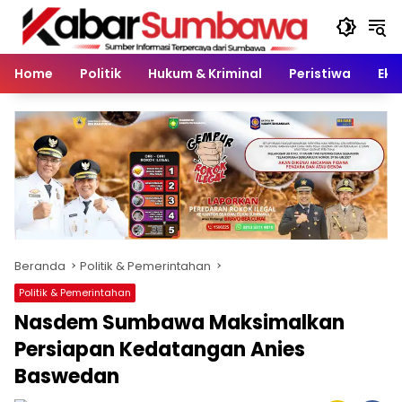
Langsung
ke
konten
Home
Politik
Hukum & Kriminal
Peristiwa
Eko
Beranda
Politik & Pemerintahan
Politik & Pemerintahan
Nasdem Sumbawa Maksimalkan
Persiapan Kedatangan Anies
Baswedan