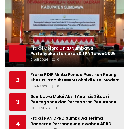
Fraksi Gelora DPRD Sumbawa
1
Pertanyakan Lonjakan SILPA Tahun 2025
9 Juli 2026
0
Fraksi PDIP Minta Pemda Pastikan Ruang
2
Khusus Produk UMKM Lokal di Ritel Modern
9 Juli 2026
0
Sumbawa Mulai Aksi 1 Analisis Situasi
3
Pencegahan dan Percepatan Penurunan
Stunting Tahun 2026
10 Juli 2026
0
Fraksi PAN DPRD Sumbawa Terima
4
Ranperda Pertanggungjawaban APBD