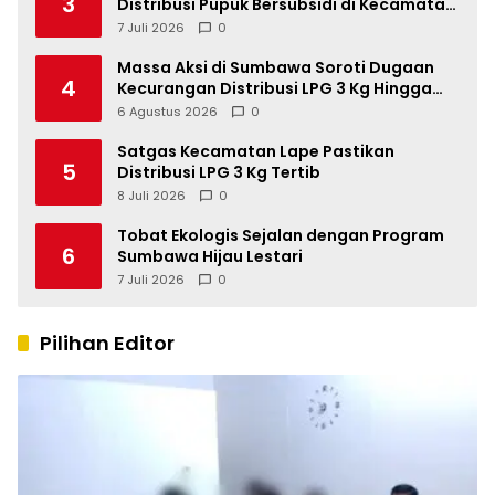
3
Distribusi Pupuk Bersubsidi di Kecamatan
Lape
7 Juli 2026
0
Massa Aksi di Sumbawa Soroti Dugaan
4
Kecurangan Distribusi LPG 3 Kg Hingga
Pangkalan Fiktif
6 Agustus 2026
0
Satgas Kecamatan Lape Pastikan
5
Distribusi LPG 3 Kg Tertib
8 Juli 2026
0
Tobat Ekologis Sejalan dengan Program
6
Sumbawa Hijau Lestari
7 Juli 2026
0
Pilihan Editor