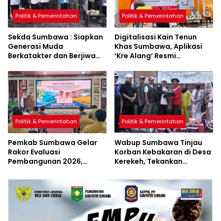
Politik & Pemerintahan
Politik & Pemerintahan
Sekda Sumbawa : Siapkan
Digitalisasi Kain Tenun
Generasi Muda
Khas Sumbawa, Aplikasi
Berkatakter dan Berjiwa
‘Kre Alang’ Resmi
Pacasila
Diluncurkan
Politik & Pemerintahan
Politik & Pemerintahan
Pemkab Sumbawa Gelar
Wabup Sumbawa Tinjau
Rakor Evaluasi
Korban Kebakaran di Desa
Pembangunan 2026,
Kerekeh, Tekankan
Empat Inovasi Proyek
Langkah Preventif
Perubahan Resmi
Diluncurkan