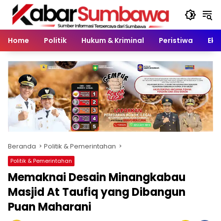
Langsung
ke
konten
Home
Politik
Hukum & Kriminal
Peristiwa
Eko
Beranda
Politik & Pemerintahan
Politik & Pemerintahan
Memaknai Desain Minangkabau
Masjid At Taufiq yang Dibangun
Puan Maharani