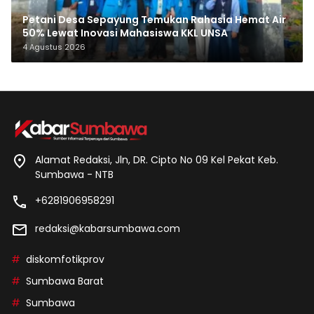
Petani Desa Sepayung Temukan Rahasia Hemat Air
50% Lewat Inovasi Mahasiswa KKL UNSA
4 Agustus 2026
Alamat Redaksi, Jln, DR. Cipto No 09 Kel Pekat Keb.
Sumbawa - NTB
+6281906958291
redaksi@kabarsumbawa.com
diskomfotikprov
Sumbawa Barat
Sumbawa