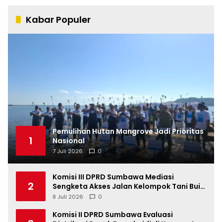
Kabar Populer
Pemulihan Hutan Mangrove Jadi Prioritas
1
Nasional
7 Juli 2026
0
Komisi III DPRD Sumbawa Mediasi
2
Sengketa Akses Jalan Kelompok Tani Buin
Dua
8 Juli 2026
0
Komisi II DPRD Sumbawa Evaluasi