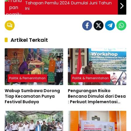
Tahapan Pemilu 2024 Dumulai Juni Tahun
Ini
Artikel Terkait
Politik & Pemerintahan
Politik & Pemerintahan
Wabup Sumbawa Dorong
Pengurangan Risiko
Tiap Kecamatan Punya
Bencana Dimulai dari Desa
Festival Budaya
: Perkuat Implementasi
Sumbawa Hijau Lestari