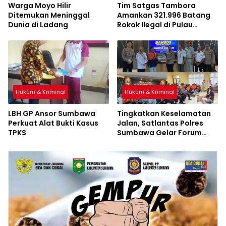
Warga Moyo Hilir
Tim Satgas Tambora
Ditemukan Meninggal
Amankan 321.996 Batang
Dunia di Ladang
Rokok Ilegal di Pulau
Sumbawa
Hukum & Kriminal
Hukum & Kriminal
LBH GP Ansor Sumbawa
Tingkatkan Keselamatan
Perkuat Alat Bukti Kasus
Jalan, Satlantas Polres
TPKS
Sumbawa Gelar Forum
LLAJ, Pelatihan PPGD, dan
Bagikan Bansos