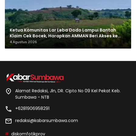
Ketua Komunitas Lar Leba Dodo Lampui Bantah
Klaim Cek Bocek, Harapkan AMMAN Beri Akses ke
Makam Leluhur
4 Agustus 2026
Alamat Redaksi, Jln, DR. Cipto No 09 Kel Pekat Keb.
Sumbawa - NTB
+6281906958291
redaksi@kabarsumbawa.com
diskomfotikprov