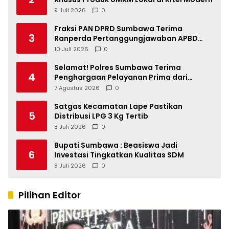
9 Juli 2026
0
Fraksi PAN DPRD Sumbawa Terima
3
Ranperda Pertanggungjawaban APBD
2025, Soroti SILPA Rp201,68 Miliar dan
10 Juli 2026
0
Kinerja OPD
Selamat! Polres Sumbawa Terima
4
Penghargaan Pelayanan Prima dari
Kapolri
7 Agustus 2026
0
Satgas Kecamatan Lape Pastikan
5
Distribusi LPG 3 Kg Tertib
8 Juli 2026
0
Bupati Sumbawa : Beasiswa Jadi
6
Investasi Tingkatkan Kualitas SDM
8 Juli 2026
0
Pilihan Editor