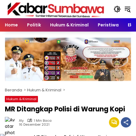
Langsung
ke
konten
Home
Politik
Hukum & Kriminal
Peristiwa
Eko
Beranda
Hukum & Kriminal
Hukum & Kriminal
MR Ditangkap Polisi di Warung Kopi
Aly
1 Min Baca
16 Desember 2021