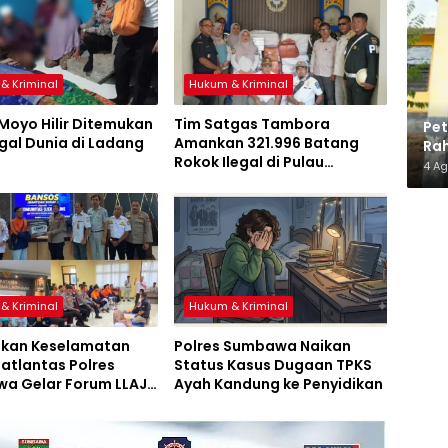
& Kriminal
Hukum & Kriminal
Moyo Hilir Ditemukan
Tim Satgas Tambora
Pe
gal Dunia di Ladang
Amankan 321.996 Batang
Rah
Rokok Ilegal di Pulau
Ma
4 A
Sumbawa
& Kriminal
Hukum & Kriminal
tkan Keselamatan
Polres Sumbawa Naikan
Satlantas Polres
Status Kasus Dugaan TPKS
a Gelar Forum LLAJ,
Ayah Kandung ke Penyidikan
an PPGD, dan
n Bansos