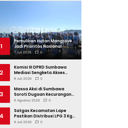
Pemulihan Hutan Mangrove
1
Jadi Prioritas Nasional
7 Juli 2026
0
Komisi III DPRD Sumbawa
2
Mediasi Sengketa Akses
Jalan Kelompok Tani Buin Dua
8 Juli 2026
0
Massa Aksi di Sumbawa
3
Soroti Dugaan Kecurangan
Distribusi LPG 3 Kg Hingga
6 Agustus 2026
0
Pangkalan Fiktif
Satgas Kecamatan Lape
4
Pastikan Distribusi LPG 3 Kg
Tertib
8 Juli 2026
0