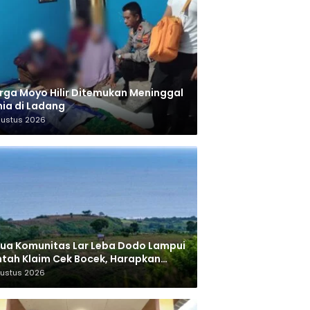
ga Moyo Hilir Ditemukan Meninggal
ia di Ladang
gustus 2026
ua Komunitas Lar Leba Dodo Lampui
tah Klaim Cek Bocek, Harapkan
AN Beri Akses ke Makam Leluhur
gustus 2026