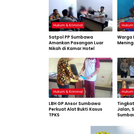
Hukum & Kriminal
Hukum 
Satpol PP Sumbawa
Warga 
Amankan Pasangan Luar
Mening
Nikah di Kamar Hotel
Hukum & Kriminal
Hukum 
LBH GP Ansor Sumbawa
Tingka
Perkuat Alat Bukti Kasus
Jalan, 
TPKS
Sumbaw
Pelatih
Bagika