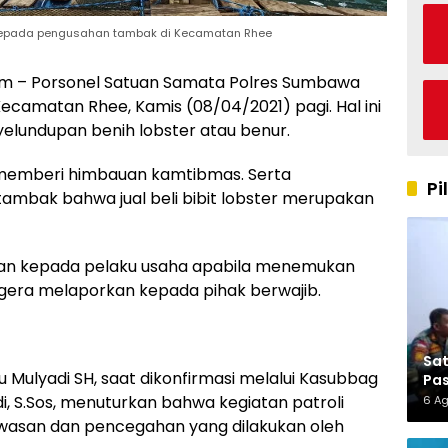
kepada pengusahan tambak di Kecamatan Rhee
 – Porsonel Satuan Samata Polres Sumbawa
camatan Rhee, Kamis (08/04/2021) pagi. Hal ini
yelundupan benih lobster atau benur.
 memberi himbauan kamtibmas. Serta
Pi
mbak bahwa jual beli bibit lobster merupakan
atkan kepada pelaku usaha apabila menemukan
egera melaporkan kepada pihak berwajib.
Sa
Mulyadi SH, saat dikonfirmasi melalui Kasubbag
Pas
 S.Sos, menuturkan bahwa kegiatan patroli
6 A
asan dan pencegahan yang dilakukan oleh