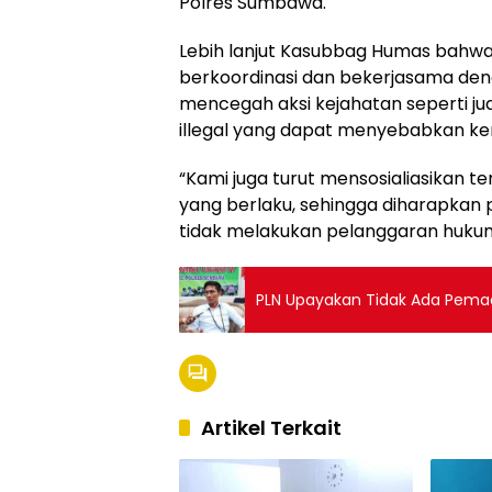
Polres Sumbawa.
Lebih lanjut Kasubbag Humas bahwa
berkoordinasi dan bekerjasama deng
mencegah aksi kejahatan seperti jua
illegal yang dapat menyebabkan ker
“Kami juga turut mensosialiasikan 
yang berlaku, sehingga diharapkan 
tidak melakukan pelanggaran hukum
PLN Upayakan Tidak Ada Pe
Artikel Terkait