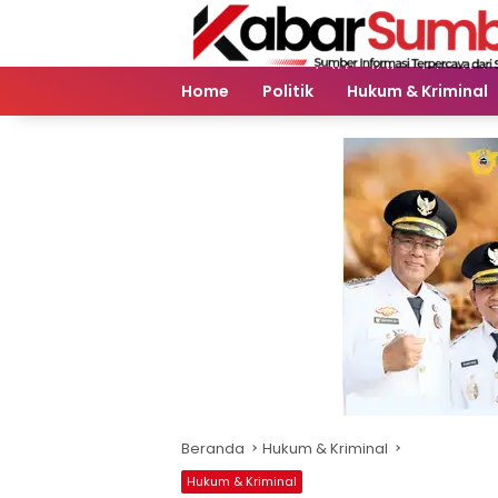
Langsung
ke
konten
Home
Politik
Hukum & Kriminal
Beranda
Hukum & Kriminal
Hukum & Kriminal