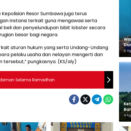
 Kepolisian Resor Sumbawa juga terus
an instansi terkait guna mengawasi serta
l beli dan penyelundupan bibit lobster secara
ugian besar bagi negara.
War
Dun
terkait aturan hukum yang serta Undang-Undang
6 A
para pelaku usaha dan nelayan mengerti dan
 tersebut,” pungkasnya. (KS/aly)
madaman Selama Ramadhan
Ket
Ban
AMM
4 A