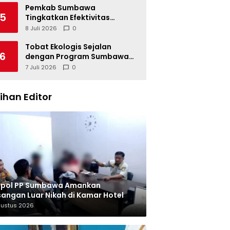
Pemkab Sumbawa
5
Tingkatkan Efektivitas
Pengendalian Korupsi
8 Juli 2026
0
Tobat Ekologis Sejalan
6
dengan Program Sumbawa
Hijau Lestari
7 Juli 2026
0
lihan Editor
tpol PP Sumbawa Amankan
angan Luar Nikah di Kamar Hotel
gustus 2026