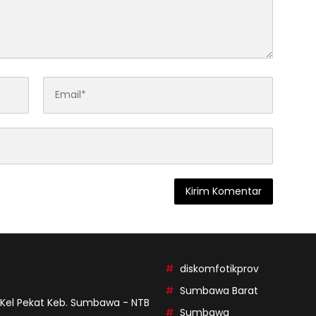
diskomfotikprov
Sumbawa Barat
9 Kel Pekat Keb. Sumbawa - NTB
Sumbawa