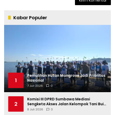
Kabar Populer
Pemulihan Hutan Mangrove Jadi Prioritas
1
Nasional
7 Juli 2026
0
Komisi III DPRD Sumbawa Mediasi
2
Sengketa Akses Jalan Kelompok Tani Buin
Dua
8 Juli 2026
0