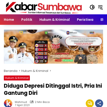
Langsung
ke
konten
Home
Politik
Hukum & Kriminal
Peristiwa
Eko
Beranda
Hukum & Kriminal
Hukum & Kriminal
Diduga Depresi Ditinggal Istri, Pria Ini
Gantung Diri
Mahmud
2 Min Baca
7 April 2021