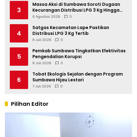
Massa Aksi di Sumbawa Soroti Dugaan
3
Kecurangan Distribusi LPG 3 Kg Hingga
Pangkalan Fiktif
6 Agustus 2026
0
Satgas Kecamatan Lape Pastikan
4
Distribusi LPG 3 Kg Tertib
8 Juli 2026
0
Pemkab Sumbawa Tingkatkan Efektivitas
5
Pengendalian Korupsi
8 Juli 2026
0
Tobat Ekologis Sejalan dengan Program
6
Sumbawa Hijau Lestari
7 Juli 2026
0
Pilihan Editor