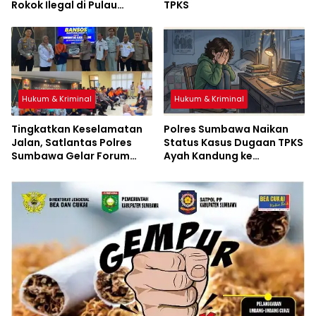
Rokok Ilegal di Pulau
TPKS
Sumbawa
Hukum & Kriminal
Hukum & Kriminal
Tingkatkan Keselamatan
Polres Sumbawa Naikan
Jalan, Satlantas Polres
Status Kasus Dugaan TPKS
Sumbawa Gelar Forum
Ayah Kandung ke
LLAJ, Pelatihan PPGD, dan
Penyidikan
Bagikan Bansos