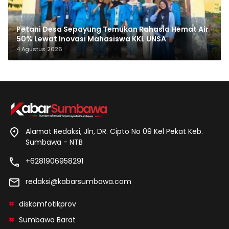
Petani Desa Sepayung Temukan Rahasia Hemat Air
50% Lewat Inovasi Mahasiswa KKL UNSA
4 Agustus 2026
Alamat Redaksi, Jln, DR. Cipto No 09 Kel Pekat Keb.
Sumbawa - NTB
+6281906958291
redaksi@kabarsumbawa.com
diskomfotikprov
Sumbawa Barat