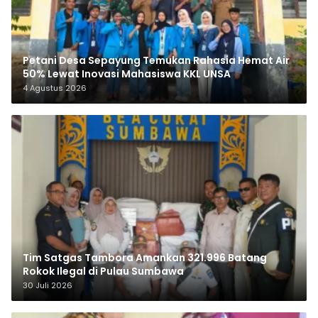
Petani Desa Sepayung Temukan Rahasia Hemat Air
50% Lewat Inovasi Mahasiswa KKL UNSA
4 Agustus 2026
Tim Satgas Tambora Amankan 321.996 Batang
Rokok Ilegal di Pulau Sumbawa
30 Juli 2026