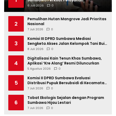
1
Sumbawa Perkuat Pelayanan
6 Juli 2026
0
Pemulihan Hutan Mangrove Jadi Prioritas
2
Nasional
7 Juli 2026
0
Komisi III DPRD Sumbawa Mediasi
3
Sengketa Akses Jalan Kelompok Tani Buin
Dua
8 Juli 2026
0
Digitalisasi Kain Tenun Khas Sumbawa,
4
Aplikasi ‘Kre Alang’ Resmi Diluncurkan
5 Agustus 2026
0
Komisi II DPRD Sumbawa Evaluasi
5
Distribusi Pupuk Bersubsidi di Kecamatan
Lape
7 Juli 2026
0
Tobat Ekologis Sejalan dengan Program
6
Sumbawa Hijau Lestari
7 Juli 2026
0