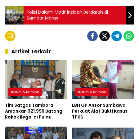
Polisi Dalami Motif insiden Berdarah di
Sampar Maras
Artikel Terkait
Hukum & Kriminal
Hukum & Kriminal
Tim Satgas Tambora
LBH GP Ansor Sumbawa
Amankan 321.996 Batang
Perkuat Alat Bukti Kasus
Rokok Ilegal di Pulau
TPKS
Sumbawa