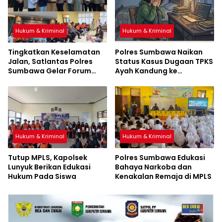
Hukum & Kriminal
Hukum & Kriminal
Tingkatkan Keselamatan
Polres Sumbawa Naikan
Jalan, Satlantas Polres
Status Kasus Dugaan TPKS
Sumbawa Gelar Forum
Ayah Kandung ke
LLAJ, Pelatihan PPGD, dan
Penyidikan
Bagikan Bansos
Hukum & Kriminal
Hukum & Kriminal
Tutup MPLS, Kapolsek
Polres Sumbawa Edukasi
Lunyuk Berikan Edukasi
Bahaya Narkoba dan
Hukum Pada Siswa
Kenakalan Remaja di MPLS