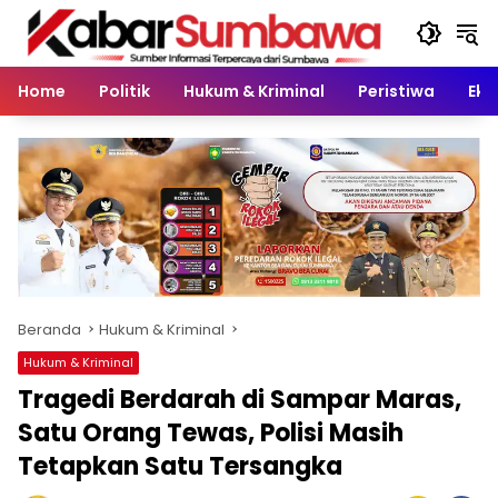
Langsung
ke
konten
Home
Politik
Hukum & Kriminal
Peristiwa
Eko
Beranda
Hukum & Kriminal
Hukum & Kriminal
Tragedi Berdarah di Sampar Maras,
Satu Orang Tewas, Polisi Masih
Tetapkan Satu Tersangka