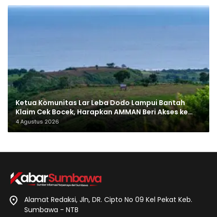
Ketua Komunitas Lar Leba Dodo Lampui Bantah
Klaim Cek Bocek, Harapkan AMMAN Beri Akses ke
Makam Leluhur
4 Agustus 2026
Alamat Redaksi, Jln, DR. Cipto No 09 Kel Pekat Keb.
Sumbawa - NTB