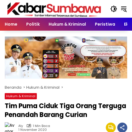
Langsung
ke
konten
Home
Politik
Hukum & Kriminal
Peristiwa
Eko
Beranda
Hukum & Kriminal
Hukum & Kriminal
Tim Puma Ciduk Tiga Orang Terguga
Penandah Barang Curian
Aly
1 Min Baca
1 November 2020