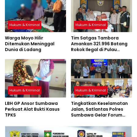
Hukum & Kriminal
Hukum & Kriminal
Warga Moyo Hilir
Tim Satgas Tambora
Ditemukan Meninggal
Amankan 321.996 Batang
Dunia di Ladang
Rokok Ilegal di Pulau
Sumbawa
Hukum & Kriminal
Hukum & Kriminal
LBH GP Ansor Sumbawa
Tingkatkan Keselamatan
Perkuat Alat Bukti Kasus
Jalan, Satlantas Polres
TPKS
Sumbawa Gelar Forum
LLAJ, Pelatihan PPGD, dan
Bagikan Bansos