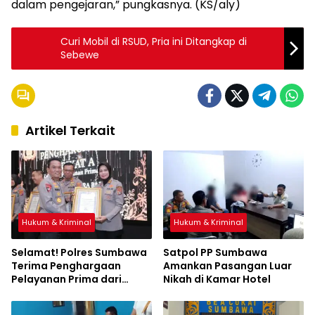
dalam pengejaran,” pungkasnya. (KS/aly)
Curi Mobil di RSUD, Pria ini Ditangkap di
Sebewe
Artikel Terkait
Hukum & Kriminal
Hukum & Kriminal
Selamat! Polres Sumbawa
Satpol PP Sumbawa
Terima Penghargaan
Amankan Pasangan Luar
Pelayanan Prima dari
Nikah di Kamar Hotel
Kapolri