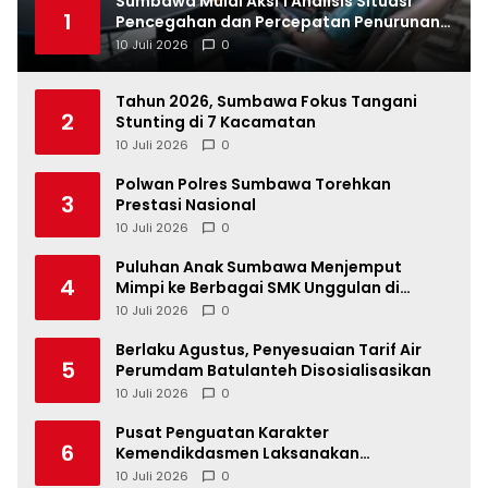
Sumbawa Mulai Aksi 1 Analisis Situasi
1
Pencegahan dan Percepatan Penurunan
Stunting Tahun 2026
10 Juli 2026
0
Tahun 2026, Sumbawa Fokus Tangani
2
Stunting di 7 Kacamatan
10 Juli 2026
0
Polwan Polres Sumbawa Torehkan
3
Prestasi Nasional
10 Juli 2026
0
Puluhan Anak Sumbawa Menjemput
4
Mimpi ke Berbagai SMK Unggulan di
Indonesia
10 Juli 2026
0
Berlaku Agustus, Penyesuaian Tarif Air
5
Perumdam Batulanteh Disosialisasikan
10 Juli 2026
0
Pusat Penguatan Karakter
6
Kemendikdasmen Laksanakan
Pendampingan MPLS Ramah di
10 Juli 2026
0