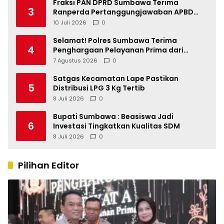
Fraksi PAN DPRD Sumbawa Terima
3
Ranperda Pertanggungjawaban APBD
2025, Soroti SILPA Rp201,68 Miliar dan
10 Juli 2026
0
Kinerja OPD
Selamat! Polres Sumbawa Terima
4
Penghargaan Pelayanan Prima dari
Kapolri
7 Agustus 2026
0
Satgas Kecamatan Lape Pastikan
5
Distribusi LPG 3 Kg Tertib
8 Juli 2026
0
Bupati Sumbawa : Beasiswa Jadi
6
Investasi Tingkatkan Kualitas SDM
8 Juli 2026
0
Pilihan Editor