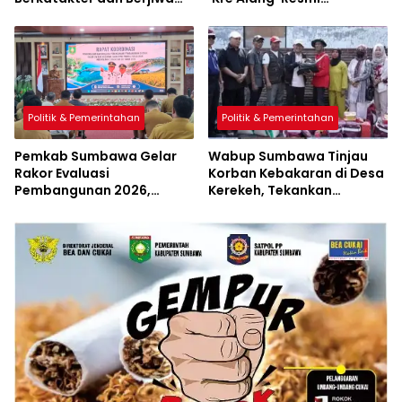
Pacasila
Diluncurkan
Politik & Pemerintahan
Politik & Pemerintahan
Pemkab Sumbawa Gelar
Wabup Sumbawa Tinjau
Rakor Evaluasi
Korban Kebakaran di Desa
Pembangunan 2026,
Kerekeh, Tekankan
Empat Inovasi Proyek
Langkah Preventif
Perubahan Resmi
Diluncurkan