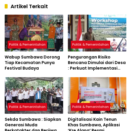
Artikel Terkait
Politik & Pemerintahan
Politik & Pemerintahan
Wabup Sumbawa Dorong
Pengurangan Risiko
Tiap Kecamatan Punya
Bencana Dimulai dari Desa
Festival Budaya
: Perkuat Implementasi
Sumbawa Hijau Lestari
Politik & Pemerintahan
Politik & Pemerintahan
Sekda Sumbawa : Siapkan
Digitalisasi Kain Tenun
Generasi Muda
Khas Sumbawa, Aplikasi
Berkatakter dan Berjiwa
‘Kre Alang’ Resmi