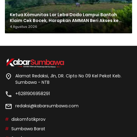
Ketua Komunitas Lar Leba Dodo Lampui Bantah
Klaim Cek Bocek, Harapkan AMMAN Beri Akses ke
Makam Leluhur
4 Agustus 2026
Alamat Redaksi, Jln, DR. Cipto No 09 Kel Pekat Keb.
Sumbawa - NTB
+6281906958291
redaksi@kabarsumbawa.com
diskomfotikprov
Sumbawa Barat