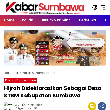
Langsung
ke
konten
Home
Politik
Hukum & Kriminal
Peristiwa
Eko
Beranda
Politik & Pemerintahan
Politik & Pemerintahan
Hijrah Dideklarasikan Sebagai Desa
STBM Kabupaten Sumbawa
Aly
2 Min Baca
7 Agustus 2020