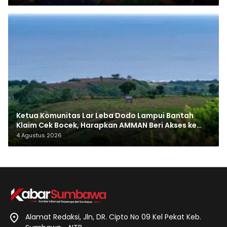
Ketua Komunitas Lar Leba Dodo Lampui Bantah
Klaim Cek Bocek, Harapkan AMMAN Beri Akses ke
Makam Leluhur
4 Agustus 2026
Alamat Redaksi, Jln, DR. Cipto No 09 Kel Pekat Keb.