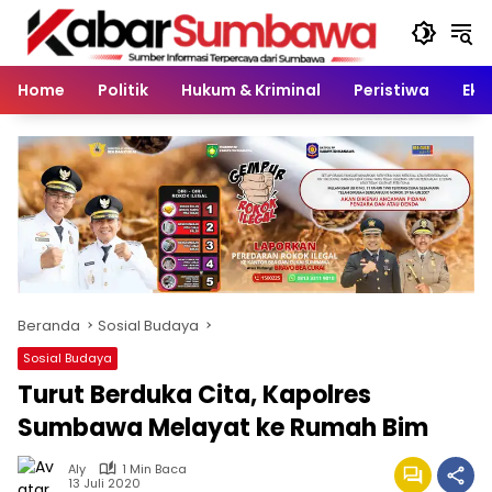
Langsung
ke
konten
Home
Politik
Hukum & Kriminal
Peristiwa
Eko
Beranda
Sosial Budaya
Sosial Budaya
Turut Berduka Cita, Kapolres
Sumbawa Melayat ke Rumah Bim
Aly
1 Min Baca
13 Juli 2020