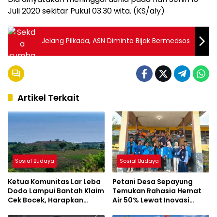
Juli 2020 sekitar Pukul 03.30 wita. (KS/aly)
Jelang Pilkada, ASN Diminta Bijak Bermedsos
Artikel Terkait
Sosial Budaya
Sosial Budaya
Ketua Komunitas Lar Leba
Petani Desa Sepayung
Dodo Lampui Bantah Klaim
Temukan Rahasia Hemat
Cek Bocek, Harapkan
Air 50% Lewat Inovasi
AMMAN Beri Akses ke
Mahasiswa KKL UNSA