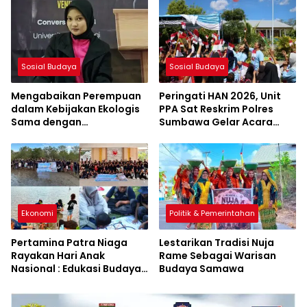
Makam Leluhur
Sosial Budaya
Sosial Budaya
Mengabaikan Perempuan
Peringati HAN 2026, Unit
dalam Kebijakan Ekologis
PPA Sat Reskrim Polres
Sama dengan
Sumbawa Gelar Acara
Mengabaikan Kelestarian
Penuh Keceriaan di SDN
Lingkungan
Jorok
Ekonomi
Politik & Pemerintahan
Pertamina Patra Niaga
Lestarikan Tradisi Nuja
Rayakan Hari Anak
Rame Sebagai Warisan
Nasional : Edukasi Budaya
Budaya Samawa
dan Aksi Pelestarian
Lingkungan