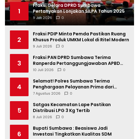
Fraksi Gelora DPRD Sumbawa
1
Pertanyakan Lonjakan SILPA Tahun 2025
9 Juli 2026
0
Fraksi PDIP Minta Pemda Pastikan Ruang
2
Khusus Produk UMKM Lokal di Ritel Modern
9 Juli 2026
0
Fraksi PAN DPRD Sumbawa Terima
3
Ranperda Pertanggungjawaban APBD
2025, Soroti SILPA Rp201,68 Miliar dan
10 Juli 2026
0
Kinerja OPD
Selamat! Polres Sumbawa Terima
4
Penghargaan Pelayanan Prima dari
Kapolri
7 Agustus 2026
0
Satgas Kecamatan Lape Pastikan
5
Distribusi LPG 3 Kg Tertib
8 Juli 2026
0
Bupati Sumbawa : Beasiswa Jadi
6
Investasi Tingkatkan Kualitas SDM