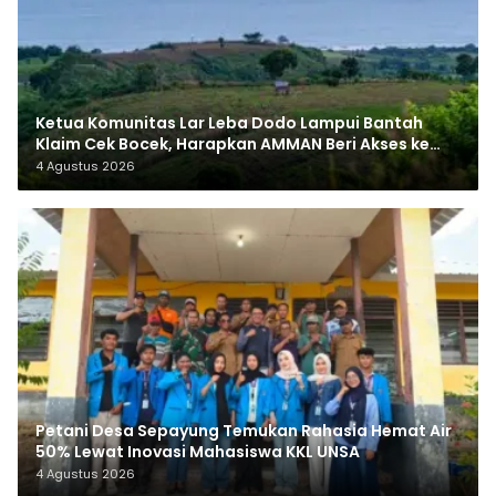
Ketua Komunitas Lar Leba Dodo Lampui Bantah
Klaim Cek Bocek, Harapkan AMMAN Beri Akses ke
Makam Leluhur
4 Agustus 2026
Petani Desa Sepayung Temukan Rahasia Hemat Air
50% Lewat Inovasi Mahasiswa KKL UNSA
4 Agustus 2026