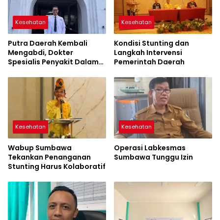
Kesehatan
Kesehatan
Putra Daerah Kembali
Kondisi Stunting dan
Mengabdi, Dokter
Langkah Intervensi
Spesialis Penyakit Dalam
Pemerintah Daerah
Kini Hadir Melayani
Masyarakat Sumbawa
Kesehatan
Kesehatan
Wabup Sumbawa
Operasi Labkesmas
Tekankan Penanganan
Sumbawa Tunggu Izin
Stunting Harus Kolaboratif