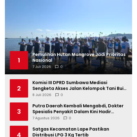
Pemulihan Hutan Mangrove Jadi Prioritas
1
Nasional
7 Juli 2026
0
Komisi III DPRD Sumbawa Mediasi
2
Sengketa Akses Jalan Kelompok Tani Buin
Dua
8 Juli 2026
0
Putra Daerah Kembali Mengabdi, Dokter
3
Spesialis Penyakit Dalam Kini Hadir
Melayani Masyarakat Sumbawa
7 Agustus 2026
0
Satgas Kecamatan Lape Pastikan
4
Distribusi LPG 3 Kg Tertib