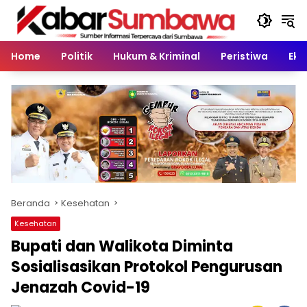
Langsung
ke
konten
Home
Politik
Hukum & Kriminal
Peristiwa
Eko
Beranda
Kesehatan
Kesehatan
Bupati dan Walikota Diminta
Sosialisasikan Protokol Pengurusan
Jenazah Covid-19