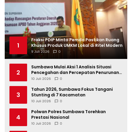
Fraksi PDIP Minta Pemda Pastikan Ruang
1
Khusus Produk UMKM Lokal di Ritel Modern
9 Juli 2026
0
Sumbawa Mulai Aksi 1 Analisis Situasi
2
Pencegahan dan Percepatan Penurunan
Stunting Tahun 2026
10 Juli 2026
0
Tahun 2026, Sumbawa Fokus Tangani
3
Stunting di 7 Kacamatan
10 Juli 2026
0
Polwan Polres Sumbawa Torehkan
4
Prestasi Nasional
10 Juli 2026
0