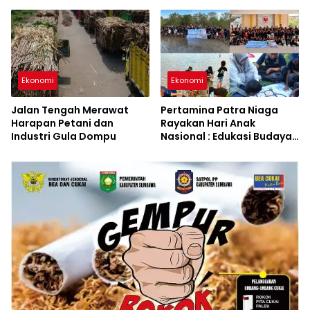
Series
a di Indonesia?
Ekonomi
Ekonomi
Jalan Tengah Merawat
Pertamina Patra Niaga
Harapan Petani dan
Rayakan Hari Anak
Industri Gula Dompu
Nasional : Edukasi Budaya
dan Aksi Pelestarian
Lingkungan