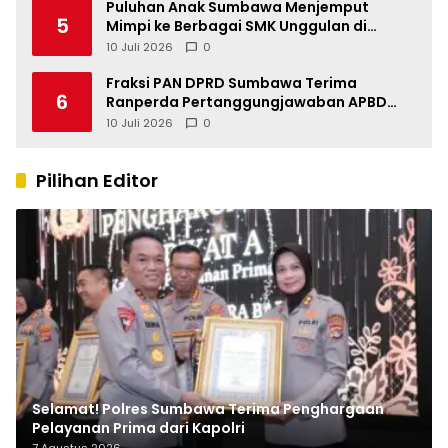
Puluhan Anak Sumbawa Menjemput
5
Mimpi ke Berbagai SMK Unggulan di
Indonesia
10 Juli 2026
0
Fraksi PAN DPRD Sumbawa Terima
6
Ranperda Pertanggungjawaban APBD
2025, Soroti SILPA Rp201,68 Miliar dan
10 Juli 2026
0
Kinerja OPD
Pilihan Editor
Selamat! Polres Sumbawa Terima Penghargaan
Pelayanan Prima dari Kapolri