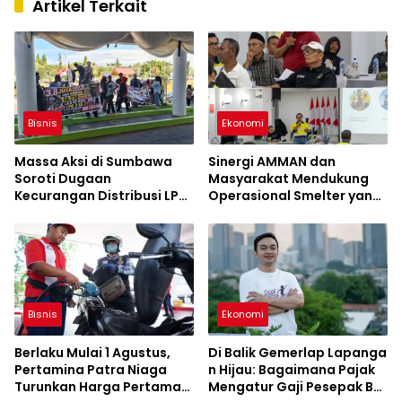
Artikel Terkait
Bisnis
Ekonomi
Massa Aksi di Sumbawa
Sinergi AMMAN dan
Soroti Dugaan
Masyarakat Mendukung
Kecurangan Distribusi LPG
Operasional Smelter yang
3 Kg Hingga Pangkalan
Aman dan Berkelanjutan
Fiktif
Bisnis
Ekonomi
Berlaku Mulai 1 Agustus,
Di Balik Gemerlap Lapanga
Pertamina Patra Niaga
n Hijau: Bagaimana Pajak
Turunkan Harga Pertamax
Mengatur Gaji Pesepak Bol