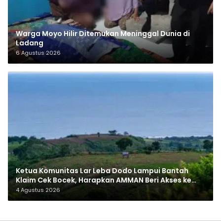
Warga Moyo Hilir Ditemukan Meninggal Dunia di
Ladang
6 Agustus 2026
Ketua Komunitas Lar Leba Dodo Lampui Bantah
Klaim Cek Bocek, Harapkan AMMAN Beri Akses ke
Makam Leluhur
4 Agustus 2026