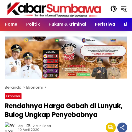
Langsung
ke
konten
Home
Politik
Hukum & Kriminal
Peristiwa
Eko
Beranda
Ekonomi
Ekonomi
Rendahnya Harga Gabah di Lunyuk,
Bulog Ungkap Penyebabnya
Aly
2 Min Baca
10 April 2020