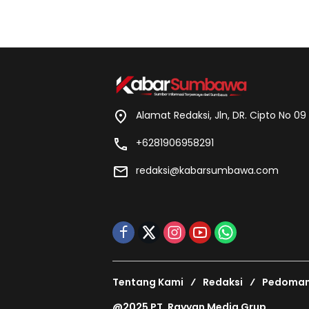
Alamat Redaksi, Jln, DR. Cipto No 0
+6281906958291
redaksi@kabarsumbawa.com
Tentang Kami
Redaksi
Pedoman 
@2025 PT. Rayyan Media Grup