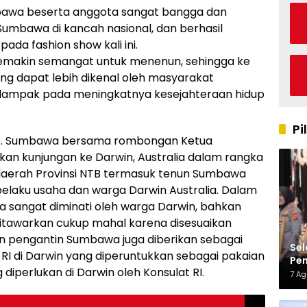
awa beserta anggota sangat bangga dan
umbawa di kancah nasional, dan berhasil
da fashion show kali ini.
semakin semangat untuk menenun, sehingga ke
ng dapat lebih dikenal oleh masyarakat
berdampak pada meningkatnya kesejahteraan hidup
Pi
b. Sumbawa bersama rombongan Ketua
an kunjungan ke Darwin, Australia dalam rangka
aerah Provinsi NTB termasuk tenun Sumbawa
elaku usaha dan warga Darwin Australia. Dalam
a sangat diminati oleh warga Darwin, bahkan
ditawarkan cukup mahal karena disesuaikan
an pengantin Sumbawa juga diberikan sebagai
Sel
I di Darwin yang diperuntukkan sebagai pakaian
Pen
diperlukan di Darwin oleh Konsulat RI.
Kap
7 A