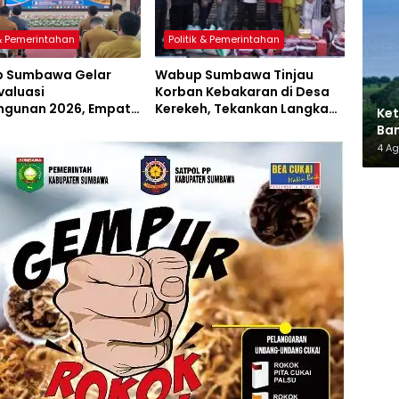
 & Pemerintahan
Politik & Pemerintahan
 Sumbawa Gelar
Wabup Sumbawa Tinjau
valuasi
Korban Kebakaran di Desa
gunan 2026, Empat
Kerekeh, Tekankan Langkah
Ket
 Proyek Perubahan
Preventif
Ban
iluncurkan
AMM
4 A