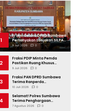
Fraksi Gelora DPRD Sumbawa
1
Pertanyakan Lonjakan SILPA
Tahun 2025
9 Juli 2026
0
Fraksi PDIP Minta Pemda
2
Pastikan Ruang Khusus
Produk UMKM Lokal di Ritel
9 Juli 2026
0
Modern
Fraksi PAN DPRD Sumbawa
3
Terima Ranperda
Pertanggungjawaban APBD
10 Juli 2026
0
2025, Soroti SILPA Rp201,68
Miliar dan Kinerja OPD
Selamat! Polres Sumbawa
4
Terima Penghargaan
Pelayanan Prima dari Kapolri
7 Agustus 2026
0