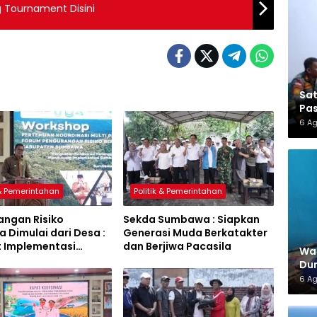
g Tournament Disini
Sa
Pas
6 A
 & Pemerintahan
Politik & Pemerintahan
angan Risiko
Sekda Sumbawa : Siapkan
 Dimulai dari Desa :
Generasi Muda Berkatakter
t Implementasi
dan Berjiwa Pacasila
War
a Hijau Lestari
Dun
6 A