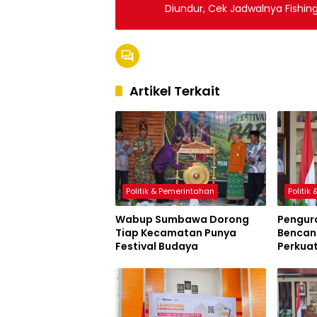
Diundur, Cek Jadwalnya Fishin
Artikel Terkait
Politik & Pemerintahan
Politik
Wabup Sumbawa Dorong
Pengur
Tiap Kecamatan Punya
Bencana
Festival Budaya
Perkua
Sumbaw