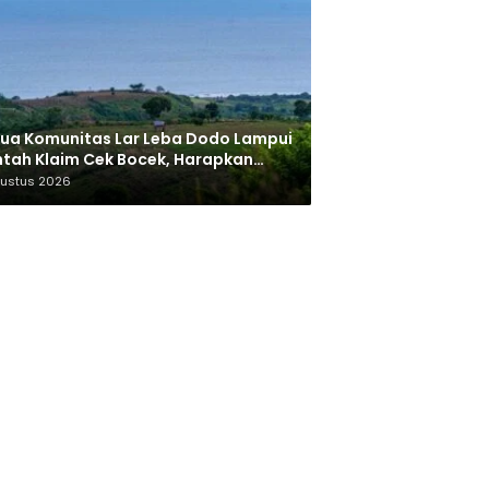
ua Komunitas Lar Leba Dodo Lampui
tah Klaim Cek Bocek, Harapkan
AN Beri Akses ke Makam Leluhur
gustus 2026