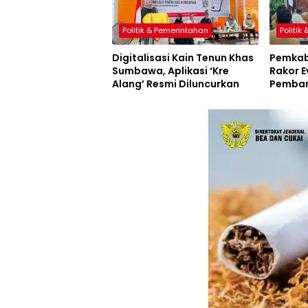
Politik & Pemerintahan
Politik
Digitalisasi Kain Tenun Khas
Pemkab
Sumbawa, Aplikasi ‘Kre
Rakor E
Alang’ Resmi Diluncurkan
Pemban
Inovasi
Resmi D