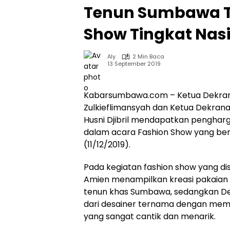
Tenun Sumbawa T
Show Tingkat Nas
Aly
2 Min Baca
13 September 2019
Kabarsumbawa.com – Ketua Dekranas
Zulkieflimansyah dan Ketua Dekra
Husni Djibril mendapatkan pengharg
dalam acara Fashion Show yang berl
(11/12/2019).
Pada kegiatan fashion show yang di
Amien menampilkan kreasi pakaian
tenun khas Sumbawa, sedangkan De
dari desainer ternama dengan memv
yang sangat cantik dan menarik.