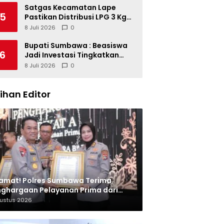
Satgas Kecamatan Lape
5
Pastikan Distribusi LPG 3 Kg
Tertib
8 Juli 2026
0
Bupati Sumbawa : Beasiswa
6
Jadi Investasi Tingkatkan
Kualitas SDM
8 Juli 2026
0
lihan Editor
amat! Polres Sumbawa Terima
ghargaan Pelayanan Prima dari
olri
gustus 2026