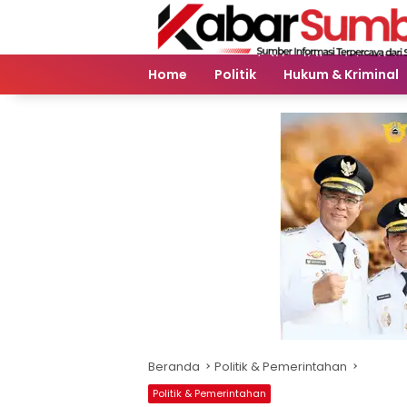
Langsung
ke
konten
Home
Politik
Hukum & Kriminal
Beranda
Politik & Pemerintahan
Politik & Pemerintahan