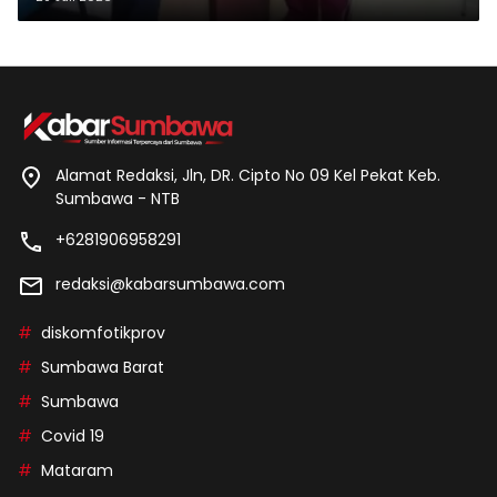
Alamat Redaksi, Jln, DR. Cipto No 09 Kel Pekat Keb.
Sumbawa - NTB
+6281906958291
redaksi@kabarsumbawa.com
diskomfotikprov
Sumbawa Barat
Sumbawa
Covid 19
Mataram