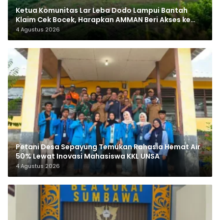
Ketua Komunitas Lar Leba Dodo Lampui Bantah
Klaim Cek Bocek, Harapkan AMMAN Beri Akses ke
Makam Leluhur
4 Agustus 2026
Petani Desa Sepayung Temukan Rahasia Hemat Air
50% Lewat Inovasi Mahasiswa KKL UNSA
4 Agustus 2026