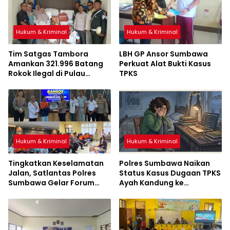
Hukum & Kriminal
Hukum & Kriminal
Tim Satgas Tambora
LBH GP Ansor Sumbawa
Amankan 321.996 Batang
Perkuat Alat Bukti Kasus
Rokok Ilegal di Pulau
TPKS
Sumbawa
Hukum & Kriminal
Hukum & Kriminal
Tingkatkan Keselamatan
Polres Sumbawa Naikan
Jalan, Satlantas Polres
Status Kasus Dugaan TPKS
Sumbawa Gelar Forum
Ayah Kandung ke
LLAJ, Pelatihan PPGD, dan
Penyidikan
Bagikan Bansos