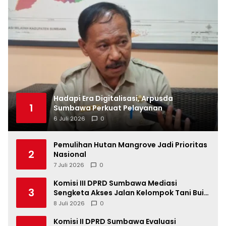
Hadapi Era Digitalisasi, Arpusda
1
Sumbawa Perkuat Pelayanan
6 Juli 2026
0
Pemulihan Hutan Mangrove Jadi Prioritas
2
Nasional
7 Juli 2026
0
Komisi III DPRD Sumbawa Mediasi
3
Sengketa Akses Jalan Kelompok Tani Buin
Dua
8 Juli 2026
0
Komisi II DPRD Sumbawa Evaluasi