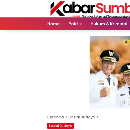
Langsung
ke
konten
Home
Politik
Hukum & Kriminal
Beranda
Sosial Budaya
Sosial Budaya