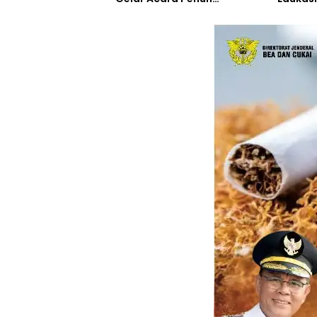
Keceriaan di SDN Jorok
Pelesta