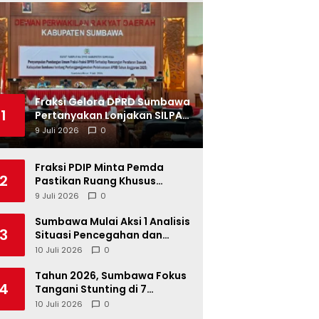
Fraksi Gelora DPRD Sumbawa
1
Pertanyakan Lonjakan SILPA
Tahun 2025
9 Juli 2026
0
Fraksi PDIP Minta Pemda
2
Pastikan Ruang Khusus
Produk UMKM Lokal di Ritel
9 Juli 2026
0
Modern
Sumbawa Mulai Aksi 1 Analisis
3
Situasi Pencegahan dan
Percepatan Penurunan
10 Juli 2026
0
Stunting Tahun 2026
Tahun 2026, Sumbawa Fokus
4
Tangani Stunting di 7
Kacamatan
10 Juli 2026
0