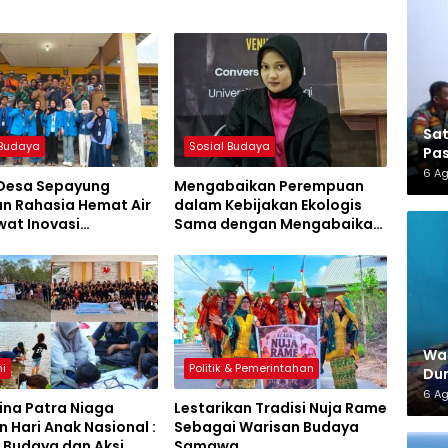
Sa
 Budaya
Sosial Budaya
Pas
6 A
 Desa Sepayung
Mengabaikan Perempuan
n Rahasia Hemat Air
dalam Kebijakan Ekologis
wat Inovasi
Sama dengan Mengabaikan
swa KKL UNSA
Kelestarian Lingkungan
War
i
Politik & Pemerintahan
Dun
6 A
ina Patra Niaga
Lestarikan Tradisi Nuja Rame
 Hari Anak Nasional :
Sebagai Warisan Budaya
 Budaya dan Aksi
Samawa