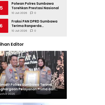
Polwan Polres Sumbawa
5
Torehkan Prestasi Nasional
10 Juli 2026
0
Fraksi PAN DPRD Sumbawa
6
Terima Ranperda
Pertanggungjawaban APBD
10 Juli 2026
0
2025, Soroti SILPA Rp201,68
Miliar dan Kinerja OPD
lihan Editor
amat! Polres Sumbawa Terima
ghargaan Pelayanan Prima dari
olri
gustus 2026