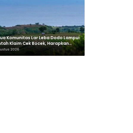
ua Komunitas Lar Leba Dodo Lampui
tah Klaim Cek Bocek, Harapkan
AN Beri Akses ke Makam Leluhur
gustus 2026