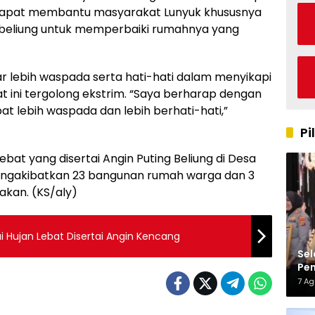
dapat membantu masyarakat Lunyuk khususnya
 beliung untuk memperbaiki rumahnya yang
 lebih waspada serta hati-hati dalam menyikapi
t ini tergolong ekstrim. “Saya berharap dengan
t lebih waspada dan lebih berhati-hati,”
Pi
lebat yang disertai Angin Puting Beliung di Desa
ngakibatkan 23 bangunan rumah warga dan 3
kan. (KS/aly)
i Hujan Lebat Disertai Angin Kencang
Sel
Pen
Kap
7 A