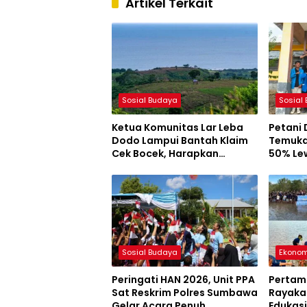
Artikel Terkait
Sosial Budaya
Sosial
Ketua Komunitas Lar Leba
Petani
Dodo Lampui Bantah Klaim
Temuka
Cek Bocek, Harapkan
50% Le
AMMAN Beri Akses ke Makam
Mahasi
Leluhur
Sosial Budaya
Ekonom
Peringati HAN 2026, Unit PPA
Pertam
Sat Reskrim Polres Sumbawa
Rayakan
Gelar Acara Penuh
Edukasi