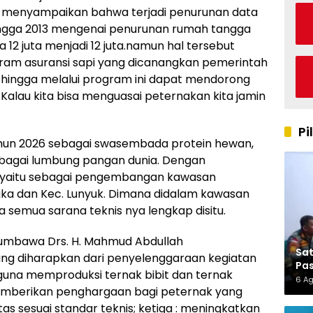
M.Si menyampaikan bahwa terjadi penurunan data
hingga 2013 mengenai penurunan rumah tangga
 12 juta menjadi 12 juta.namun hal tersebut
gram asuransi sapi yang dicanangkan pemerintah
hingga melalui program ini dapat mendorong
Kalau kita bisa menguasai peternakan kita jamin
Pi
un 2026 sebagai swasembada protein hewan,
ebagai lumbung pangan dunia. Dengan
 yaitu sebagai pengembangan kawasan
ka dan Kec. Lunyuk. Dimana didalam kawasan
semua sarana teknis nya lengkap disitu.
umbawa Drs. H. Mahmud Abdullah
Sa
g diharapkan dari penyelenggaraan kegiatan
Pas
 guna memproduksi ternak bibit dan ternak
6 A
memberikan penghargaan bagi peternak yang
s sesuai standar teknis; ketiga : meningkatkan