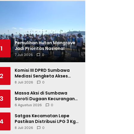
Pemulihan Hutan Mangrove
1
Jadi Prioritas Nasional
7 Juli 2026
0
Komisi III DPRD Sumbawa
2
Mediasi Sengketa Akses
Jalan Kelompok Tani Buin Dua
8 Juli 2026
0
Massa Aksi di Sumbawa
3
Soroti Dugaan Kecurangan
Distribusi LPG 3 Kg Hingga
6 Agustus 2026
0
Pangkalan Fiktif
Satgas Kecamatan Lape
4
Pastikan Distribusi LPG 3 Kg
Tertib
8 Juli 2026
0