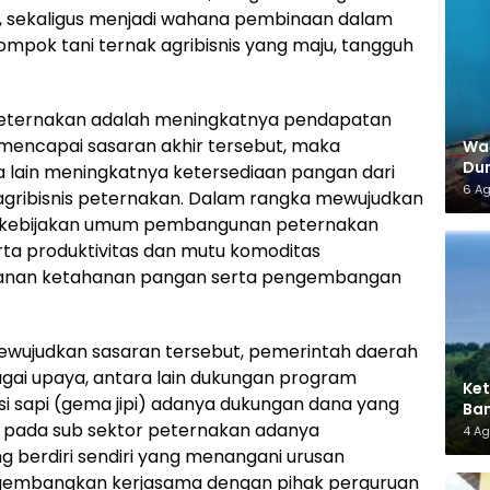
da, sekaligus menjadi wahana pembinaan dalam
pok tani ternak agribisnis yang maju, tangguh
peternakan adalah meningkatnya pendapatan
 mencapai sasaran akhir tersebut, maka
War
Dun
a lain meningkatnya ketersediaan pangan dari
6 A
gribisnis peternakan. Dalam rangka mewujudkan
rah kebijakan umum pembangunan peternakan
rta produktivitas dan mutu komoditas
anan ketahanan pangan serta pengembangan
wujudkan sasaran tersebut, pemerintah daerah
agai upaya, antara lain dukungan program
Ket
i sapi (gema jipi) adanya dukungan dana yang
Ban
 pada sub sektor peternakan adanya
AMM
4 A
 berdiri sendiri yang menangani urusan
embangkan kerjasama dengan pihak perguruan