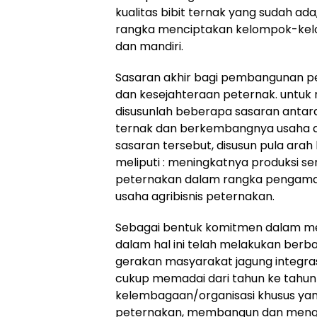
kualitas bibit ternak yang sudah a
rangka menciptakan kelompok-kelom
dan mandiri.
Sasaran akhir bagi pembangunan 
dan kesejahteraan peternak. untuk
disusunlah beberapa sasaran antar
ternak dan berkembangnya usaha a
sasaran tersebut, disusun pula a
meliputi : meningkatnya produksi se
peternakan dalam rangka pengam
usaha agribisnis peternakan.
Sebagai bentuk komitmen dalam me
dalam hal ini telah melakukan berb
gerakan masyarakat jagung integras
cukup memadai dari tahun ke tahun
kelembagaan/organisasi khusus yang
peternakan, membangun dan meng