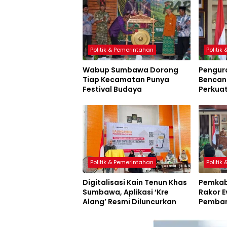
Politik & Pemerintahan
Politik
Wabup Sumbawa Dorong
Pengur
Tiap Kecamatan Punya
Bencana
Festival Budaya
Perkua
Sumbaw
Politik & Pemerintahan
Politik
Digitalisasi Kain Tenun Khas
Pemkab
Sumbawa, Aplikasi ‘Kre
Rakor E
Alang’ Resmi Diluncurkan
Pemban
Inovasi
Resmi D