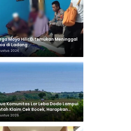
ga Moyo Hilir Ditemukan Meninggal
ia di Ladang
gustus 2026
ua Komunitas Lar Leba Dodo Lampui
tah Klaim Cek Bocek, Harapkan
AN Beri Akses ke Makam Leluhur
gustus 2026