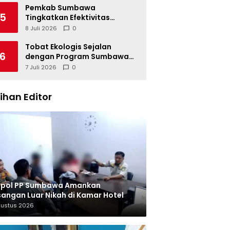
Pemkab Sumbawa
5
Tingkatkan Efektivitas
Pengendalian Korupsi
8 Juli 2026
0
Tobat Ekologis Sejalan
6
dengan Program Sumbawa
Hijau Lestari
7 Juli 2026
0
lihan Editor
tpol PP Sumbawa Amankan
angan Luar Nikah di Kamar Hotel
gustus 2026