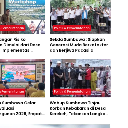
 & Pemerintahan
Politik & Pemerintahan
angan Risiko
Sekda Sumbawa : Siapkan
 Dimulai dari Desa :
Generasi Muda Berkatakter
t Implementasi
dan Berjiwa Pacasila
a Hijau Lestari
 & Pemerintahan
Politik & Pemerintahan
 Sumbawa Gelar
Wabup Sumbawa Tinjau
valuasi
Korban Kebakaran di Desa
gunan 2026, Empat
Kerekeh, Tekankan Langkah
 Proyek Perubahan
Preventif
iluncurkan