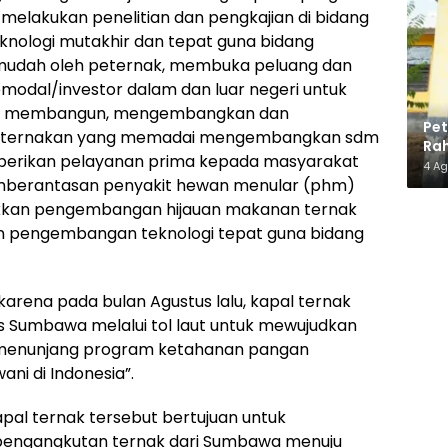
 melakukan penelitian dan pengkajian di bidang
eknologi mutakhir dan tepat guna bidang
mudah oleh peternak, membuka peluang dan
odal/investor dalam dan luar negeri untuk
awa membangun, mengembangkan dan
Pe
peternakan yang memadai mengembangkan sdm
Rah
erikan pelayanan prima kepada masyarakat
Ma
4 A
mberantasan penyakit hewan menular (phm)
akkan pengembangan hijauan makanan ternak
dan pengembangan teknologi tepat guna bidang
 karena pada bulan Agustus lalu, kapal ternak
s Sumbawa melalui tol laut untuk mewujudkan
menunjang program ketahanan pangan
i di Indonesia”.
al ternak tersebut bertujuan untuk
 pengangkutan ternak dari Sumbawa menuju