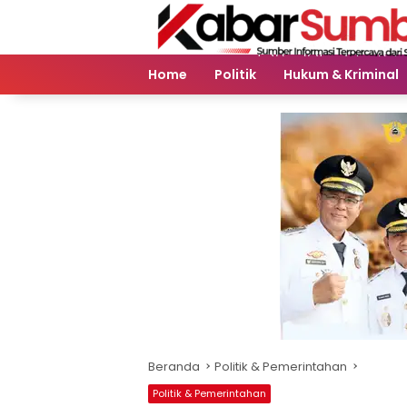
Langsung
ke
konten
Home
Politik
Hukum & Kriminal
Beranda
Politik & Pemerintahan
Politik & Pemerintahan