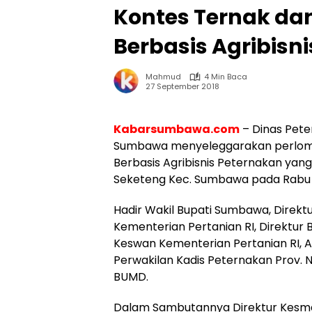
Kontes Ternak d
Berbasis Agribisn
Mahmud
4 Min Baca
27 September 2018
Kabarsumbawa.com
– Dinas Pet
Sumbawa menyeleggarakan perlom
Berbasis Agribisnis Peternakan yan
Seketeng Kec. Sumbawa pada Rabu 
Hadir Wakil Bupati Sumbawa, Direk
Kementerian Pertanian RI, Direktur 
Keswan Kementerian Pertanian RI, 
Perwakilan Kadis Peternakan Prov.
BUMD.
Dalam Sambutannya Direktur Kesma